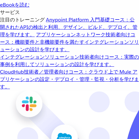
eBookを読む
サービス
注目のトレーニング
Anypoint Platform 入門
基礎コース：公
開されたAPIの検出と利用、デザイン、ビルド、デプロイ、管
理を学びます。
アプリケーションネットワーク
技術者向けコ
ース：機能要件と非機能要件を満たすインテグレーションソリ
ューションの設計を学びます。
インテグレーションソリューション
技術者向けコース：実際の
事例を利用してソリューションの設計を学びます。
CloudHub
技術者／管理者向けコース：クラウド上で Mule ア
プリケーションの設定・デプロイ・管理・監視・分析を学びま
す。