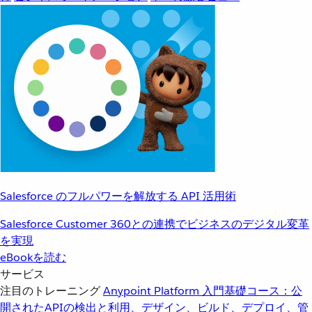
Salesforce のフルパワーを解放する API 活用術
Salesforce Customer 360との連携でビジネスのデジタル変革
を実現
eBookを読む
サービス
注目のトレーニング
Anypoint Platform 入門
基礎コース：公
開されたAPIの検出と利用、デザイン、ビルド、デプロイ、管