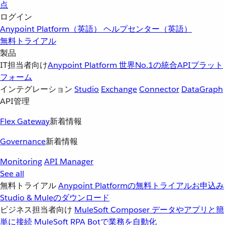
点
ログイン
Anypoint Platform（英語）
ヘルプセンター（英語）
無料トライアル
製品
IT担当者向け
Anypoint Platform
世界No.1の統合APIプラット
フォーム
インテグレーション
Studio
Exchange
Connector
DataGraph
API管理
Flex Gateway
新着情報
Governance
新着情報
Monitoring
API Manager
See all
無料トライアル
Anypoint Platformの無料トライアルお申込み
Studio & Muleのダウンロード
ビジネス担当者向け
MuleSoft Composer
データやアプリと簡
単に接続
MuleSoft RPA
Botで業務を自動化