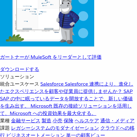
ガートナーが MuleSoft をリーダーとして評価
ダウンロードする
ソリューション
統合ユースケース
Salesforce
Salesforce 連携により、進化し
たエクスペリエンスを顧客や従業員に提供しませんか？
SAP
SAP の中に眠っているデータを開放することで、新しい価値
を生み出す。
Microsoft
既存の接続ソリューションを活用し
て、Microsoft への投資効果を最大化する。
業種
金融サービス
製造
小売
保険
ヘルスケア
通信・メディア
課題
レガシーシステムのモダナイゼーション
クラウドへの移
行
ビジネスオートメーション
単一の顧客ビュー