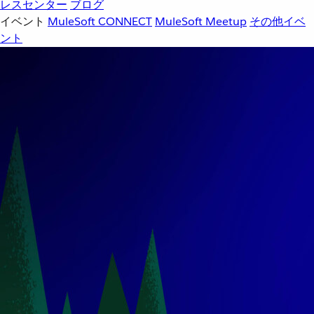
レスセンター
ブログ
イベント
MuleSoft CONNECT
MuleSoft Meetup
その他イベ
ント