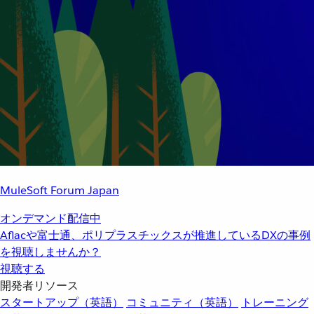
MuleSoft Forum Japan
オンデマンド配信中
Aflacや富士通、ポリプラスチックスが推進しているDXの事例
を視聴しませんか？
視聴する
開発者リソース
スタートアップ（英語）
コミュニティ（英語）
トレーニング