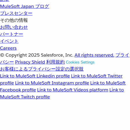
MuleSoft Japan ブログ
プレスセンター
その他の情報
お問い合わせ
パートナー
イベント
Careers
© Copyright 2025
Salesforce, Inc.
All rights reserved.
プライ
バシー
Privacy Shield
利用規約
Cookies Settings
お客様によるプライバシー設定の選択肢
Link to MuleSoft Linkedin profile
Link to MuleSoft Twitter
profile
Link to MuleSoft Instagram profile
Link to MuleSoft
Facebook profile
Link to MuleSoft Videos platform
Link to
MuleSoft Twitch profile