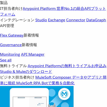
製品
IT担当者向け
Anypoint Platform
世界No.1の統合APIプラット
フォーム
インテグレーション
Studio
Exchange
Connector
DataGraph
API管理
Flex Gateway
新着情報
Governance
新着情報
Monitoring
API Manager
See all
無料トライアル
Anypoint Platformの無料トライアルお申込み
Studio & Muleのダウンロード
ビジネス担当者向け
MuleSoft Composer
データやアプリと簡
単に接続
MuleSoft RPA
Botで業務を自動化