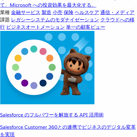
て、Microsoft への投資効果を最大化する。
業種
金融サービス
製造
小売
保険
ヘルスケア
通信・メディア
課題
レガシーシステムのモダナイゼーション
クラウドへの移
行
ビジネスオートメーション
単一の顧客ビュー
Salesforce のフルパワーを解放する API 活用術
Salesforce Customer 360との連携でビジネスのデジタル変革
を実現