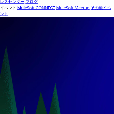
レスセンター
ブログ
イベント
MuleSoft CONNECT
MuleSoft Meetup
その他イベ
ント