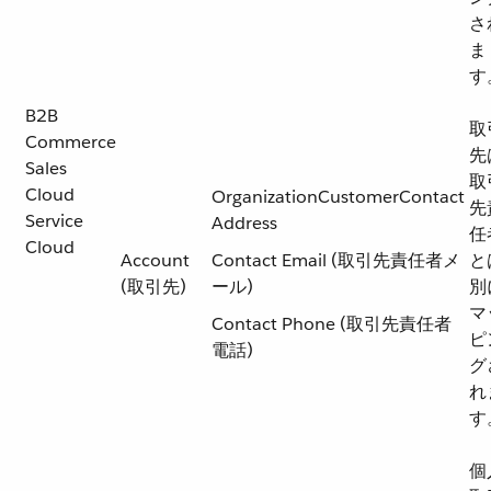
さ
ま
す
B2B
取
Commerce
先
Sales
取
Cloud
OrganizationCustomerContact
先
Service
Address
任
Cloud
Account
Contact Email (取引先責任者メ
と
(取引先)
ール)
別
マ
Contact Phone (取引先責任者
ピ
電話)
グ
れ
す
個