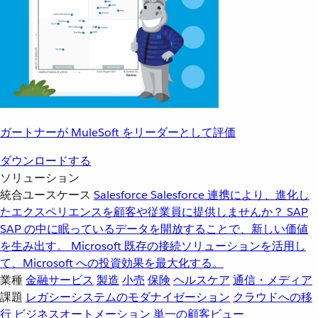
ガートナーが MuleSoft をリーダーとして評価
ダウンロードする
ソリューション
統合ユースケース
Salesforce
Salesforce 連携により、進化し
たエクスペリエンスを顧客や従業員に提供しませんか？
SAP
SAP の中に眠っているデータを開放することで、新しい価値
を生み出す。
Microsoft
既存の接続ソリューションを活用し
て、Microsoft への投資効果を最大化する。
業種
金融サービス
製造
小売
保険
ヘルスケア
通信・メディア
課題
レガシーシステムのモダナイゼーション
クラウドへの移
行
ビジネスオートメーション
単一の顧客ビュー