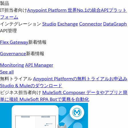
製品
IT担当者向け
Anypoint Platform
世界No.1の統合APIプラット
フォーム
インテグレーション
Studio
Exchange
Connector
DataGraph
API管理
Flex Gateway
新着情報
Governance
新着情報
Monitoring
API Manager
See all
無料トライアル
Anypoint Platformの無料トライアルお申込み
Studio & Muleのダウンロード
ビジネス担当者向け
MuleSoft Composer
データやアプリと簡
単に接続
MuleSoft RPA
Botで業務を自動化