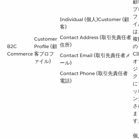
顧
プ
フ
Individual (個人)Customer (顧
イ
客)
は
Contact Address (取引先責任者
Customer
複
住所)
B2C
Profile (顧
の
Commerce
客プロフ
C
Contact Email (取引先責任者メ
ァイル)
オ
ール)
ジ
Contact Phone (取引先責任者
ク
電話)
に
ッ
ン
さ
ま
す
個