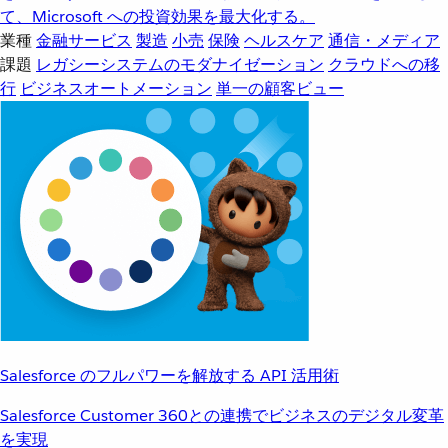
て、Microsoft への投資効果を最大化する。
業種
金融サービス
製造
小売
保険
ヘルスケア
通信・メディア
課題
レガシーシステムのモダナイゼーション
クラウドへの移
行
ビジネスオートメーション
単一の顧客ビュー
Salesforce のフルパワーを解放する API 活用術
Salesforce Customer 360との連携でビジネスのデジタル変革
を実現