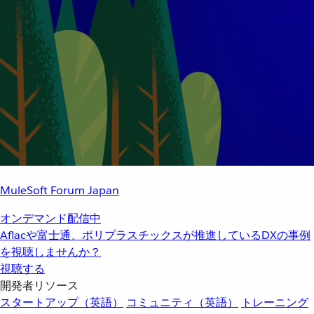
MuleSoft Forum Japan
オンデマンド配信中
Aflacや富士通、ポリプラスチックスが推進しているDXの事例
を視聴しませんか？
視聴する
開発者リソース
スタートアップ（英語）
コミュニティ（英語）
トレーニング