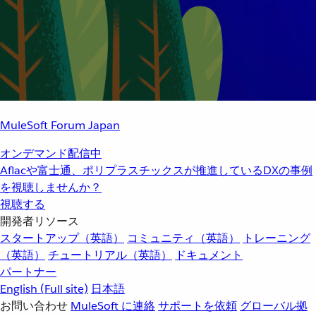
MuleSoft Forum Japan
オンデマンド配信中
Aflacや富士通、ポリプラスチックスが推進しているDXの事例
を視聴しませんか？
視聴する
開発者リソース
スタートアップ（英語）
コミュニティ（英語）
トレーニング
（英語）
チュートリアル（英語）
ドキュメント
パートナー
English
(Full site)
日本語
お問い合わせ
MuleSoft に連絡
サポートを依頼
グローバル拠