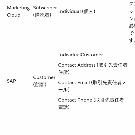
テ
Marketing
Subscriber
Individual (個人)
シ
Cloud
(購読者)
ン
必
で
す
IndividualCustomer
Contact Address (取引先責任者
住所)
Customer
SAP
Contact Email (取引先責任者メ
(顧客)
ール)
Contact Phone (取引先責任者
電話)