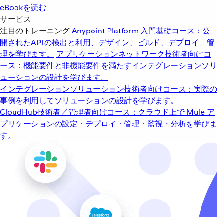
eBookを読む
サービス
注目のトレーニング
Anypoint Platform 入門
基礎コース：公
開されたAPIの検出と利用、デザイン、ビルド、デプロイ、管
理を学びます。
アプリケーションネットワーク
技術者向けコ
ース：機能要件と非機能要件を満たすインテグレーションソリ
ューションの設計を学びます。
インテグレーションソリューション
技術者向けコース：実際の
事例を利用してソリューションの設計を学びます。
CloudHub
技術者／管理者向けコース：クラウド上で Mule ア
プリケーションの設定・デプロイ・管理・監視・分析を学びま
す。