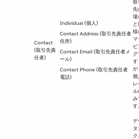
取
先
場
Individual (個人)
と
様
Contact Address (取引先責任者
マ
住所)
Contact
ピ
(取引先責
Contact Email (取引先責任者メ
グ
任者)
ール)
す
が
Contact Phone (取引先責任者
個
電話)
レ
ル
み
す
デ
タ
ク