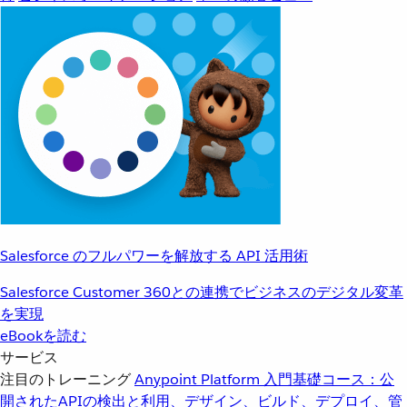
Salesforce のフルパワーを解放する API 活用術
Salesforce Customer 360との連携でビジネスのデジタル変革
を実現
eBookを読む
サービス
注目のトレーニング
Anypoint Platform 入門
基礎コース：公
開されたAPIの検出と利用、デザイン、ビルド、デプロイ、管