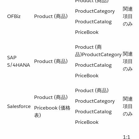
Product (商品)
関連
ProductCategory
OFBiz
Product (商品)
項目
ProductCatalog
のみ
PriceBook
Product (商
関連
品)ProductCategory
SAP
Product (商品)
項目
S/4HANA
ProductCatalog
のみ
PriceBook
Product (商品)
Product (商品)
関連
ProductCategory
Salesforce
項目
Pricebook (価格
ProductCatalog
のみ
表)
PriceBook
1:1