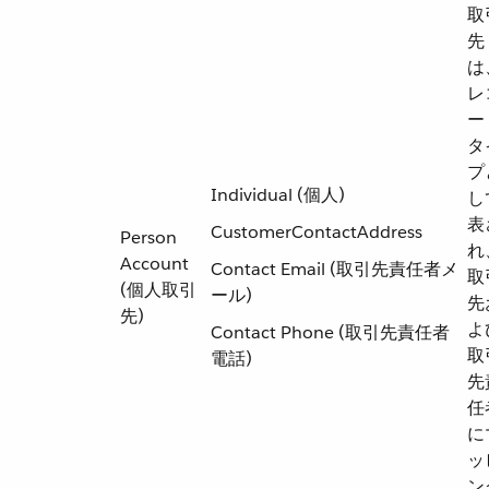
取
先
は
レ
ー
タ
プ
Individual (個人)
し
表
CustomerContactAddress
Person
れ
Account
Contact Email (取引先責任者メ
取
(個人取引
ール)
先
先)
よ
Contact Phone (取引先責任者
取
電話)
先
任
に
ッ
ン