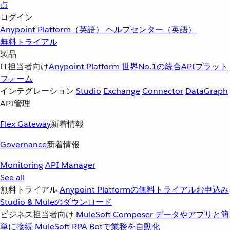
点
ログイン
Anypoint Platform（英語）
ヘルプセンター（英語）
無料トライアル
製品
IT担当者向け
Anypoint Platform
世界No.1の統合APIプラット
フォーム
インテグレーション
Studio
Exchange
Connector
DataGraph
API管理
Flex Gateway
新着情報
Governance
新着情報
Monitoring
API Manager
See all
無料トライアル
Anypoint Platformの無料トライアルお申込み
Studio & Muleのダウンロード
ビジネス担当者向け
MuleSoft Composer
データやアプリと簡
単に接続
MuleSoft RPA
Botで業務を自動化