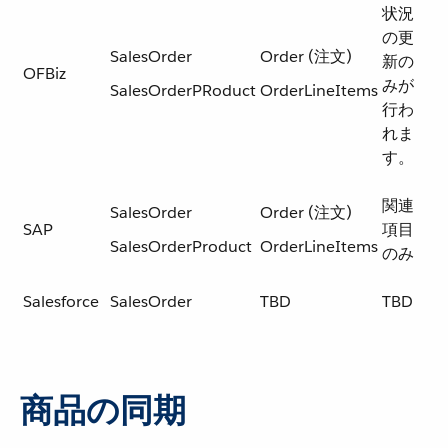
状況
の更
SalesOrder
Order (注文)
新の
OFBiz
みが
SalesOrderPRoduct
OrderLineItems
行わ
れま
す。
関連
SalesOrder
Order (注文)
SAP
項目
SalesOrderProduct
OrderLineItems
のみ
Salesforce
SalesOrder
TBD
TBD
商品の同期