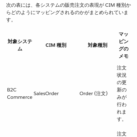
次の表には、各システムの販売注文の表現が CIM 種別か
らどのようにマッピングされるのかがまとめられていま
す。
マッ
対象システ
ピン
CIM 種別
対象種別
ム
グの
メモ
注文
状況
の更
B2C
新の
SalesOrder
Order (注文)
Commerce
みが
行わ
れま
す。
注文