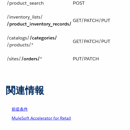
/product_search
POST
/inventory_lists/​
GET/PATCH/PUT
/product_inventory_records/
/catalogs/​
/categories/
GET/PATCH/PUT
/products/*
/sites/​
/orders/
*
PUT/PATCH
関連情報
前提条件
MuleSoft Accelerator for Retail