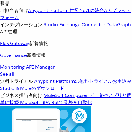
製品
IT担当者向け
Anypoint Platform
世界No.1の統合APIプラット
フォーム
インテグレーション
Studio
Exchange
Connector
DataGraph
API管理
Flex Gateway
新着情報
Governance
新着情報
Monitoring
API Manager
See all
無料トライアル
Anypoint Platformの無料トライアルお申込み
Studio & Muleのダウンロード
ビジネス担当者向け
MuleSoft Composer
データやアプリと簡
単に接続
MuleSoft RPA
Botで業務を自動化