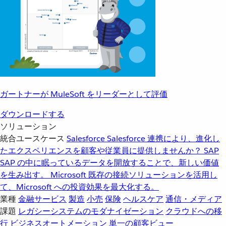
ガートナーが MuleSoft をリーダーとして評価
ダウンロードする
ソリューション
統合ユースケース
Salesforce
Salesforce 連携により、進化し
たエクスペリエンスを顧客や従業員に提供しませんか？
SAP
SAP の中に眠っているデータを開放することで、新しい価値
を生み出す。
Microsoft
既存の接続ソリューションを活用し
て、Microsoft への投資効果を最大化する。
業種
金融サービス
製造
小売
保険
ヘルスケア
通信・メディア
課題
レガシーシステムのモダナイゼーション
クラウドへの移
行
ビジネスオートメーション
単一の顧客ビュー