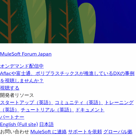
MuleSoft Forum Japan
オンデマンド配信中
Aflacや富士通、ポリプラスチックスが推進しているDXの事例
を視聴しませんか？
視聴する
開発者リソース
スタートアップ（英語）
コミュニティ（英語）
トレーニング
（英語）
チュートリアル（英語）
ドキュメント
パートナー
English
(Full site)
日本語
お問い合わせ
MuleSoft に連絡
サポートを依頼
グローバル拠