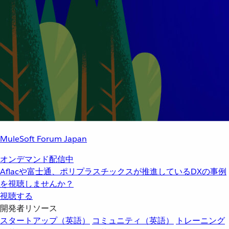
MuleSoft Forum Japan
オンデマンド配信中
Aflacや富士通、ポリプラスチックスが推進しているDXの事例
を視聴しませんか？
視聴する
開発者リソース
スタートアップ（英語）
コミュニティ（英語）
トレーニング