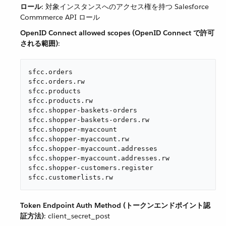
ロール
​: 対象インスタンスへのアクセス権を持つ Salesforce
Commmerce API ロール
OpenID Connect allowed scopes (OpenID Connect で許可
される範囲)
​:
sfcc.orders

sfcc.orders.rw

sfcc.products

sfcc.products.rw

sfcc.shopper-baskets-orders

sfcc.shopper-baskets-orders.rw

sfcc.shopper-myaccount

sfcc.shopper-myaccount.rw

sfcc.shopper-myaccount.addresses

sfcc.shopper-myaccount.addresses.rw

sfcc.shopper-customers.register

sfcc.customerlists.rw
Token Endpoint Auth Method (トークンエンドポイント認
証方法)
​: client_secret_post