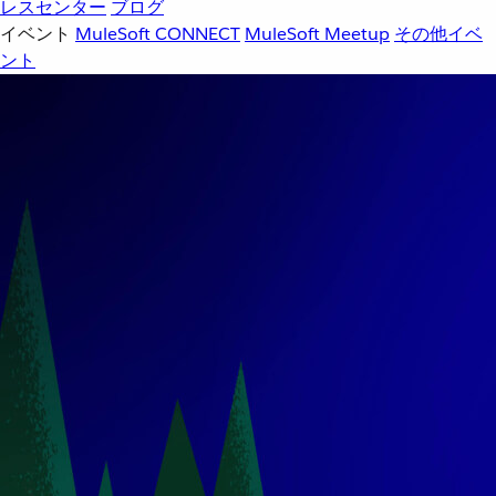
レスセンター
ブログ
イベント
MuleSoft CONNECT
MuleSoft Meetup
その他イベ
ント