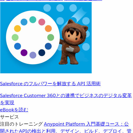
Salesforce のフルパワーを解放する API 活用術
Salesforce Customer 360との連携でビジネスのデジタル変革
を実現
eBookを読む
サービス
注目のトレーニング
Anypoint Platform 入門
基礎コース：公
開されたAPIの検出と利用、デザイン、ビルド、デプロイ、管