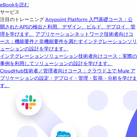
eBookを読む
サービス
注目のトレーニング
Anypoint Platform 入門
基礎コース：公
開されたAPIの検出と利用、デザイン、ビルド、デプロイ、管
理を学びます。
アプリケーションネットワーク
技術者向けコ
ース：機能要件と非機能要件を満たすインテグレーションソリ
ューションの設計を学びます。
インテグレーションソリューション
技術者向けコース：実際の
事例を利用してソリューションの設計を学びます。
CloudHub
技術者／管理者向けコース：クラウド上で Mule ア
プリケーションの設定・デプロイ・管理・監視・分析を学びま
す。