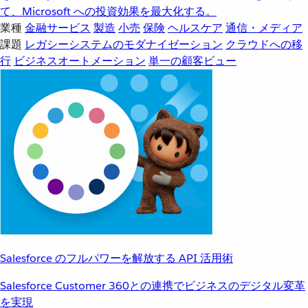
て、Microsoft への投資効果を最大化する。
業種
金融サービス
製造
小売
保険
ヘルスケア
通信・メディア
課題
レガシーシステムのモダナイゼーション
クラウドへの移
行
ビジネスオートメーション
単一の顧客ビュー
Salesforce のフルパワーを解放する API 活用術
Salesforce Customer 360との連携でビジネスのデジタル変革
を実現