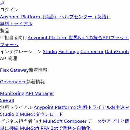
点
ログイン
Anypoint Platform（英語）
ヘルプセンター（英語）
無料トライアル
製品
IT担当者向け
Anypoint Platform
世界No.1の統合APIプラット
フォーム
インテグレーション
Studio
Exchange
Connector
DataGraph
API管理
Flex Gateway
新着情報
Governance
新着情報
Monitoring
API Manager
See all
無料トライアル
Anypoint Platformの無料トライアルお申込み
Studio & Muleのダウンロード
ビジネス担当者向け
MuleSoft Composer
データやアプリと簡
単に接続
MuleSoft RPA
Botで業務を自動化