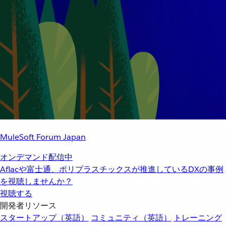
MuleSoft Forum Japan
オンデマンド配信中
Aflacや富士通、ポリプラスチックスが推進しているDXの事例
を視聴しませんか？
視聴する
開発者リソース
スタートアップ（英語）
コミュニティ（英語）
トレーニング