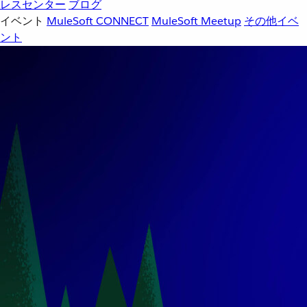
レスセンター
ブログ
イベント
MuleSoft CONNECT
MuleSoft Meetup
その他イベ
ント