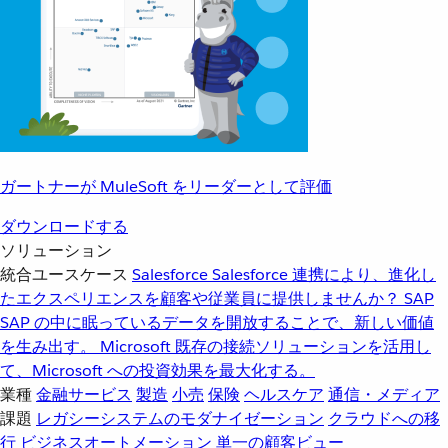
ガートナーが MuleSoft をリーダーとして評価
ダウンロードする
ソリューション
統合ユースケース
Salesforce
Salesforce 連携により、進化し
たエクスペリエンスを顧客や従業員に提供しませんか？
SAP
SAP の中に眠っているデータを開放することで、新しい価値
を生み出す。
Microsoft
既存の接続ソリューションを活用し
て、Microsoft への投資効果を最大化する。
業種
金融サービス
製造
小売
保険
ヘルスケア
通信・メディア
課題
レガシーシステムのモダナイゼーション
クラウドへの移
行
ビジネスオートメーション
単一の顧客ビュー