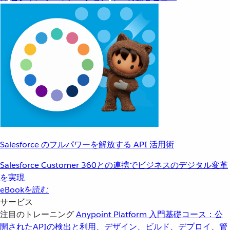
Salesforce のフルパワーを解放する API 活用術
Salesforce Customer 360との連携でビジネスのデジタル変革
を実現
eBookを読む
サービス
注目のトレーニング
Anypoint Platform 入門
基礎コース：公
開されたAPIの検出と利用、デザイン、ビルド、デプロイ、管