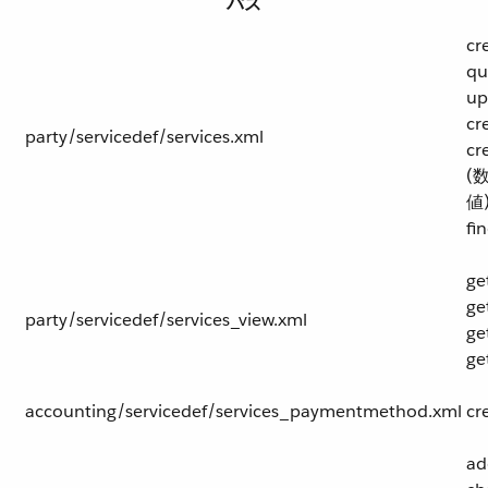
パス
cr
qu
up
cr
party/servicedef/services.xml
cr
(
値)
fi
ge
ge
party/servicedef/services_view.xml
ge
ge
accounting/servicedef/services_paymentmethod.xml
cr
ad