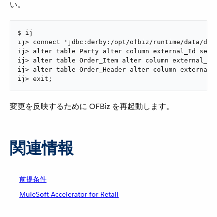
い。
$ ij

ij> connect 'jdbc:derby:/opt/ofbiz/runtime/data/derb
ij> alter table Party alter column external_Id set d
ij> alter table Order_Item alter column external_Id 
ij> alter table Order_Header alter column external_I
ij> exit;
変更を反映するために OFBiz を再起動します。
関連情報
前提条件
MuleSoft Accelerator for Retail