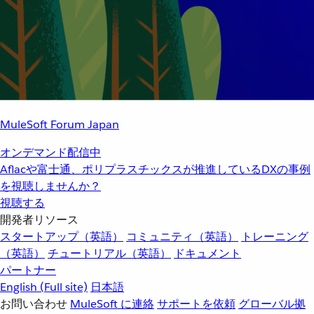
MuleSoft Forum Japan
オンデマンド配信中
Aflacや富士通、ポリプラスチックスが推進しているDXの事例
を視聴しませんか？
視聴する
開発者リソース
スタートアップ（英語）
コミュニティ（英語）
トレーニング
（英語）
チュートリアル（英語）
ドキュメント
パートナー
English
(Full site)
日本語
お問い合わせ
MuleSoft に連絡
サポートを依頼
グローバル拠