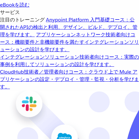
eBookを読む
サービス
注目のトレーニング
Anypoint Platform 入門
基礎コース：公
開されたAPIの検出と利用、デザイン、ビルド、デプロイ、管
理を学びます。
アプリケーションネットワーク
技術者向けコ
ース：機能要件と非機能要件を満たすインテグレーションソリ
ューションの設計を学びます。
インテグレーションソリューション
技術者向けコース：実際の
事例を利用してソリューションの設計を学びます。
CloudHub
技術者／管理者向けコース：クラウド上で Mule ア
プリケーションの設定・デプロイ・管理・監視・分析を学びま
す。