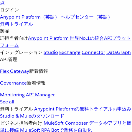
点
ログイン
Anypoint Platform（英語）
ヘルプセンター（英語）
無料トライアル
製品
IT担当者向け
Anypoint Platform
世界No.1の統合APIプラット
フォーム
インテグレーション
Studio
Exchange
Connector
DataGraph
API管理
Flex Gateway
新着情報
Governance
新着情報
Monitoring
API Manager
See all
無料トライアル
Anypoint Platformの無料トライアルお申込み
Studio & Muleのダウンロード
ビジネス担当者向け
MuleSoft Composer
データやアプリと簡
単に接続
MuleSoft RPA
Botで業務を自動化