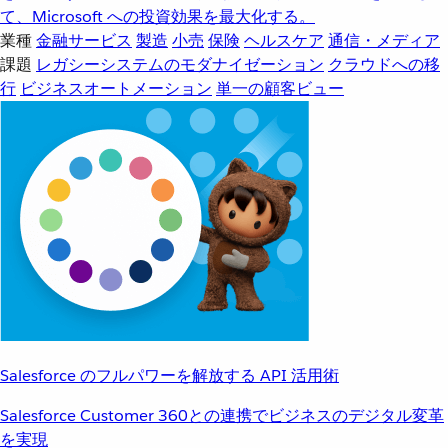
て、Microsoft への投資効果を最大化する。
業種
金融サービス
製造
小売
保険
ヘルスケア
通信・メディア
課題
レガシーシステムのモダナイゼーション
クラウドへの移
行
ビジネスオートメーション
単一の顧客ビュー
Salesforce のフルパワーを解放する API 活用術
Salesforce Customer 360との連携でビジネスのデジタル変革
を実現