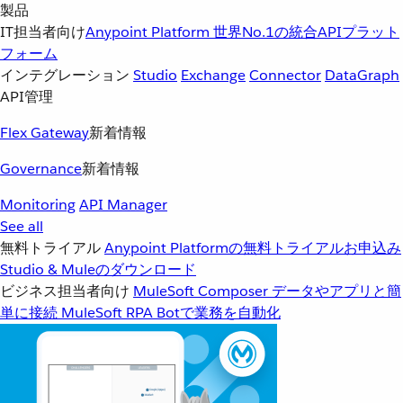
製品
IT担当者向け
Anypoint Platform
世界No.1の統合APIプラット
フォーム
インテグレーション
Studio
Exchange
Connector
DataGraph
API管理
Flex Gateway
新着情報
Governance
新着情報
Monitoring
API Manager
See all
無料トライアル
Anypoint Platformの無料トライアルお申込み
Studio & Muleのダウンロード
ビジネス担当者向け
MuleSoft Composer
データやアプリと簡
単に接続
MuleSoft RPA
Botで業務を自動化