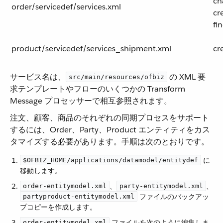
ch
order/servicedef/services.xml
cr
fi
product/servicedef/services_shipment.xml
cr
サービス名は、​
​ の XML 要
src/main/resources/ofbiz
求テンプレートやフローのいくつかの Transform
Message プロセッサーで相互参照されます。
注文、顧客、商品のそれぞれの同期プロセスをサポート
するには、Order、Party、Product エンティティをカス
タマイズする必要があります。手順は次のとおりです。
​ に
$OFBIZ_HOME/applications/datamodel/entitydef
移動します。
​、​
​、​
order-entitymodel.xml
party-entitymodel.xml
​ ファイルのバックアッ
partyproduct-entitymodel.xml
プコピーを作成します。
​ ファイルを次のように編集しま
order-entitymodel.xml