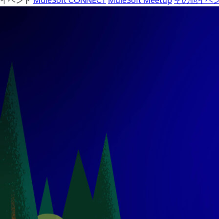
イベント
MuleSoft CONNECT
MuleSoft Meetup
その他イベ