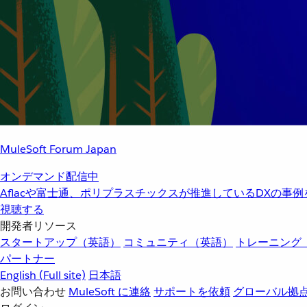
MuleSoft Forum Japan
オンデマンド配信中
Aflacや富士通、ポリプラスチックスが推進しているDXの事
視聴する
開発者リソース
スタートアップ（英語）
コミュニティ（英語）
トレーニング
パートナー
English
(Full site)
日本語
お問い合わせ
MuleSoft に連絡
サポートを依頼
グローバル拠