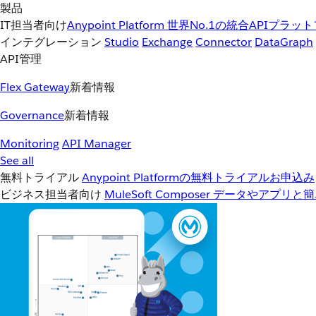
製品
IT担当者向け
Anypoint Platform
世界No.1の統合APIプラッ
インテグレーション
Studio
Exchange
Connector
DataGraph
API管理
Flex Gateway
新着情報
Governance
新着情報
Monitoring
API Manager
See all
無料トライアル
Anypoint Platformの無料トライアルお申込み
ビジネス担当者向け
MuleSoft Composer
データやアプリと簡