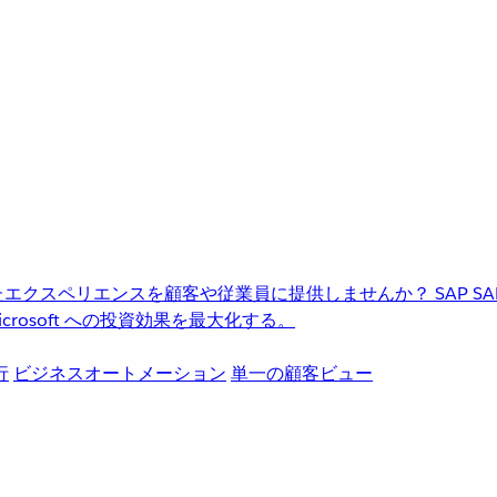
進化したエクスペリエンスを顧客や従業員に提供しませんか？
SAP
S
rosoft への投資効果を最大化する。
行
ビジネスオートメーション
単一の顧客ビュー