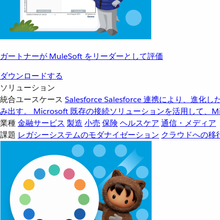
ガートナーが MuleSoft をリーダーとして評価
ダウンロードする
ソリューション
統合ユースケース
Salesforce
Salesforce 連携により、
み出す。
Microsoft
既存の接続ソリューションを活用して、Mic
業種
金融サービス
製造
小売
保険
ヘルスケア
通信・メディア
課題
レガシーシステムのモダナイゼーション
クラウドへの移