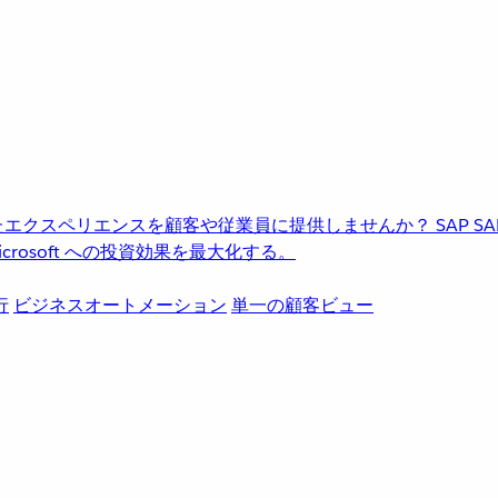
進化したエクスペリエンスを顧客や従業員に提供しませんか？
SAP
S
rosoft への投資効果を最大化する。
行
ビジネスオートメーション
単一の顧客ビュー