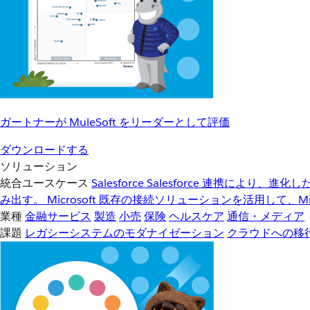
ガートナーが MuleSoft をリーダーとして評価
ダウンロードする
ソリューション
統合ユースケース
Salesforce
Salesforce 連携により、
み出す。
Microsoft
既存の接続ソリューションを活用して、Mic
業種
金融サービス
製造
小売
保険
ヘルスケア
通信・メディア
課題
レガシーシステムのモダナイゼーション
クラウドへの移