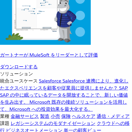
ガートナーが MuleSoft をリーダーとして評価
ダウンロードする
ソリューション
統合ユースケース
Salesforce
Salesforce 連携により、進化し
たエクスペリエンスを顧客や従業員に提供しませんか？
SAP
SAP の中に眠っているデータを開放することで、新しい価値
を生み出す。
Microsoft
既存の接続ソリューションを活用し
て、Microsoft への投資効果を最大化する。
業種
金融サービス
製造
小売
保険
ヘルスケア
通信・メディア
課題
レガシーシステムのモダナイゼーション
クラウドへの移
行
ビジネスオートメーション
単一の顧客ビュー