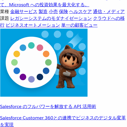
て、Microsoft への投資効果を最大化する。
業種
金融サービス
製造
小売
保険
ヘルスケア
通信・メディア
課題
レガシーシステムのモダナイゼーション
クラウドへの移
行
ビジネスオートメーション
単一の顧客ビュー
Salesforce のフルパワーを解放する API 活用術
Salesforce Customer 360との連携でビジネスのデジタル変革
を実現