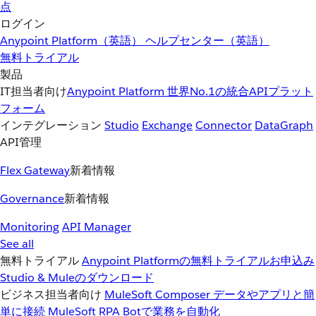
点
ログイン
Anypoint Platform（英語）
ヘルプセンター（英語）
無料トライアル
製品
IT担当者向け
Anypoint Platform
世界No.1の統合APIプラット
フォーム
インテグレーション
Studio
Exchange
Connector
DataGraph
API管理
Flex Gateway
新着情報
Governance
新着情報
Monitoring
API Manager
See all
無料トライアル
Anypoint Platformの無料トライアルお申込み
Studio & Muleのダウンロード
ビジネス担当者向け
MuleSoft Composer
データやアプリと簡
単に接続
MuleSoft RPA
Botで業務を自動化