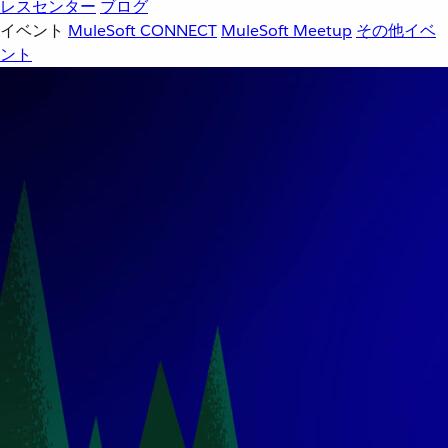
レスセンター
ブログ
イベント
MuleSoft CONNECT
MuleSoft Meetup
その他イベ
ント