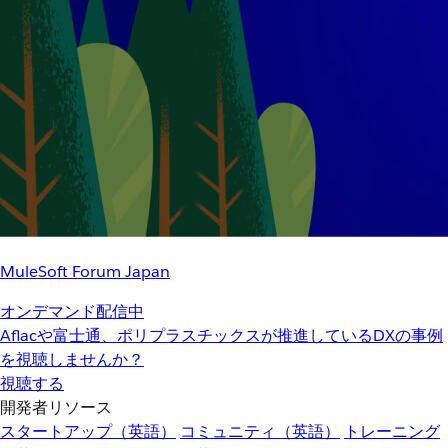
MuleSoft Forum Japan
オンデマンド配信中
Aflacや富士通、ポリプラスチックスが推進しているDXの事例
を視聴しませんか？
視聴する
開発者リソース
スタートアップ（英語）
コミュニティ（英語）
トレーニング