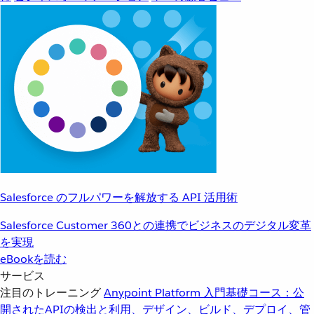
Salesforce のフルパワーを解放する API 活用術
Salesforce Customer 360との連携でビジネスのデジタル変革
を実現
eBookを読む
サービス
注目のトレーニング
Anypoint Platform 入門
基礎コース：公
開されたAPIの検出と利用、デザイン、ビルド、デプロイ、管