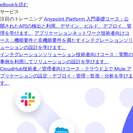
eBookを読む
サービス
注目のトレーニング
Anypoint Platform 入門
基礎コース：公
開されたAPIの検出と利用、デザイン、ビルド、デプロイ、管
理を学びます。
アプリケーションネットワーク
技術者向けコ
ース：機能要件と非機能要件を満たすインテグレーションソリ
ューションの設計を学びます。
インテグレーションソリューション
技術者向けコース：実際の
事例を利用してソリューションの設計を学びます。
CloudHub
技術者／管理者向けコース：クラウド上で Mule ア
プリケーションの設定・デプロイ・管理・監視・分析を学びま
す。