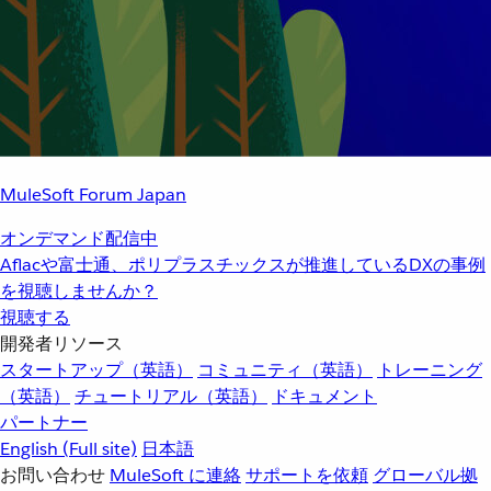
MuleSoft Forum Japan
オンデマンド配信中
Aflacや富士通、ポリプラスチックスが推進しているDXの事例
を視聴しませんか？
視聴する
開発者リソース
スタートアップ（英語）
コミュニティ（英語）
トレーニング
（英語）
チュートリアル（英語）
ドキュメント
パートナー
English
(Full site)
日本語
お問い合わせ
MuleSoft に連絡
サポートを依頼
グローバル拠