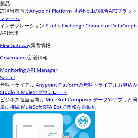
製品
IT担当者向け
Anypoint Platform
世界No.1の統合APIプラット
フォーム
インテグレーション
Studio
Exchange
Connector
DataGraph
API管理
Flex Gateway
新着情報
Governance
新着情報
Monitoring
API Manager
See all
無料トライアル
Anypoint Platformの無料トライアルお申込み
Studio & Muleのダウンロード
ビジネス担当者向け
MuleSoft Composer
データやアプリと簡
単に接続
MuleSoft RPA
Botで業務を自動化