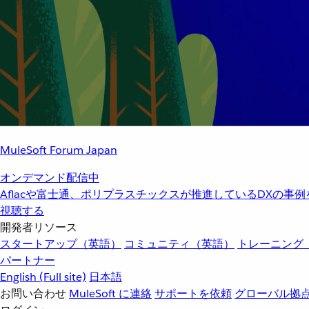
MuleSoft Forum Japan
オンデマンド配信中
Aflacや富士通、ポリプラスチックスが推進しているDXの事
視聴する
開発者リソース
スタートアップ（英語）
コミュニティ（英語）
トレーニング
パートナー
English
(Full site)
日本語
お問い合わせ
MuleSoft に連絡
サポートを依頼
グローバル拠