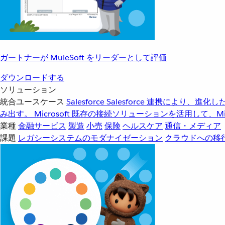
ガートナーが MuleSoft をリーダーとして評価
ダウンロードする
ソリューション
統合ユースケース
Salesforce
Salesforce 連携により、
み出す。
Microsoft
既存の接続ソリューションを活用して、Mic
業種
金融サービス
製造
小売
保険
ヘルスケア
通信・メディア
課題
レガシーシステムのモダナイゼーション
クラウドへの移