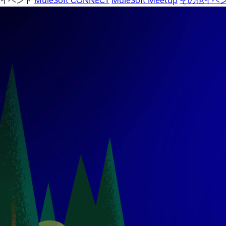
イベント
MuleSoft CONNECT
MuleSoft Meetup
その他イベ