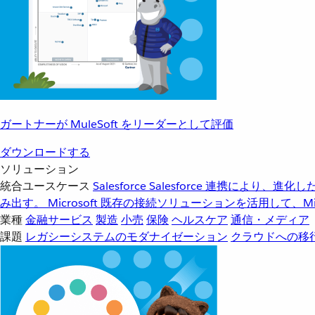
ガートナーが MuleSoft をリーダーとして評価
ダウンロードする
ソリューション
統合ユースケース
Salesforce
Salesforce 連携により、
み出す。
Microsoft
既存の接続ソリューションを活用して、Mic
業種
金融サービス
製造
小売
保険
ヘルスケア
通信・メディア
課題
レガシーシステムのモダナイゼーション
クラウドへの移