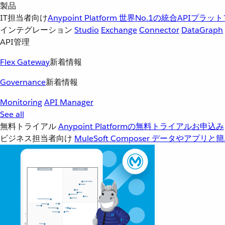
製品
IT担当者向け
Anypoint Platform
世界No.1の統合APIプラッ
インテグレーション
Studio
Exchange
Connector
DataGraph
API管理
Flex Gateway
新着情報
Governance
新着情報
Monitoring
API Manager
See all
無料トライアル
Anypoint Platformの無料トライアルお申込み
ビジネス担当者向け
MuleSoft Composer
データやアプリと簡