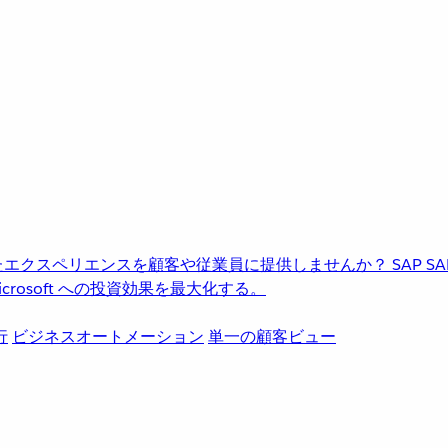
進化したエクスペリエンスを顧客や従業員に提供しませんか？
SAP
S
rosoft への投資効果を最大化する。
行
ビジネスオートメーション
単一の顧客ビュー