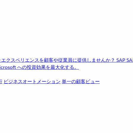
進化したエクスペリエンスを顧客や従業員に提供しませんか？
SAP
S
rosoft への投資効果を最大化する。
行
ビジネスオートメーション
単一の顧客ビュー