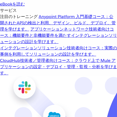
eBookを読む
サービス
注目のトレーニング
Anypoint Platform 入門
基礎コース：公
開されたAPIの検出と利用、デザイン、ビルド、デプロイ、管
理を学びます。
アプリケーションネットワーク
技術者向けコ
ース：機能要件と非機能要件を満たすインテグレーションソリ
ューションの設計を学びます。
インテグレーションソリューション
技術者向けコース：実際の
事例を利用してソリューションの設計を学びます。
CloudHub
技術者／管理者向けコース：クラウド上で Mule ア
プリケーションの設定・デプロイ・管理・監視・分析を学びま
す。