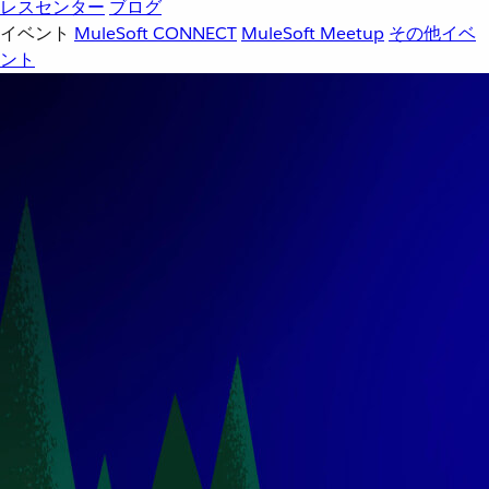
レスセンター
ブログ
イベント
MuleSoft CONNECT
MuleSoft Meetup
その他イベ
ント