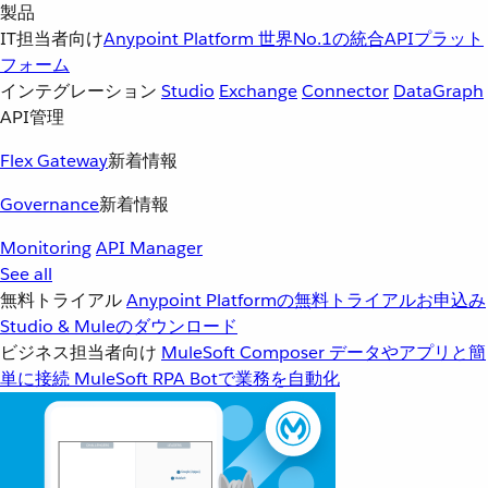
製品
IT担当者向け
Anypoint Platform
世界No.1の統合APIプラット
フォーム
インテグレーション
Studio
Exchange
Connector
DataGraph
API管理
Flex Gateway
新着情報
Governance
新着情報
Monitoring
API Manager
See all
無料トライアル
Anypoint Platformの無料トライアルお申込み
Studio & Muleのダウンロード
ビジネス担当者向け
MuleSoft Composer
データやアプリと簡
単に接続
MuleSoft RPA
Botで業務を自動化