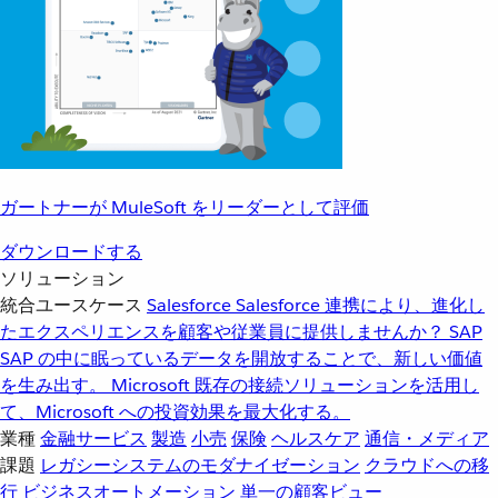
ガートナーが MuleSoft をリーダーとして評価
ダウンロードする
ソリューション
統合ユースケース
Salesforce
Salesforce 連携により、進化し
たエクスペリエンスを顧客や従業員に提供しませんか？
SAP
SAP の中に眠っているデータを開放することで、新しい価値
を生み出す。
Microsoft
既存の接続ソリューションを活用し
て、Microsoft への投資効果を最大化する。
業種
金融サービス
製造
小売
保険
ヘルスケア
通信・メディア
課題
レガシーシステムのモダナイゼーション
クラウドへの移
行
ビジネスオートメーション
単一の顧客ビュー