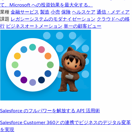
て、Microsoft への投資効果を最大化する。
業種
金融サービス
製造
小売
保険
ヘルスケア
通信・メディア
課題
レガシーシステムのモダナイゼーション
クラウドへの移
行
ビジネスオートメーション
単一の顧客ビュー
Salesforce のフルパワーを解放する API 活用術
Salesforce Customer 360との連携でビジネスのデジタル変革
を実現