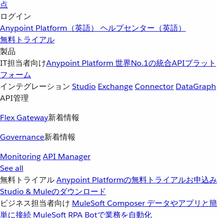
点
ログイン
Anypoint Platform（英語）
ヘルプセンター（英語）
無料トライアル
製品
IT担当者向け
Anypoint Platform
世界No.1の統合APIプラット
フォーム
インテグレーション
Studio
Exchange
Connector
DataGraph
API管理
Flex Gateway
新着情報
Governance
新着情報
Monitoring
API Manager
See all
無料トライアル
Anypoint Platformの無料トライアルお申込み
Studio & Muleのダウンロード
ビジネス担当者向け
MuleSoft Composer
データやアプリと簡
単に接続
MuleSoft RPA
Botで業務を自動化