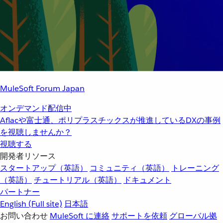
MuleSoft Forum Japan
オンデマンド配信中
Aflacや富士通、ポリプラスチックスが推進しているDXの事例
を視聴しませんか？
視聴する
開発者リソース
スタートアップ（英語）
コミュニティ（英語）
トレーニング
（英語）
チュートリアル（英語）
ドキュメント
パートナー
English
(Full site)
日本語
お問い合わせ
MuleSoft に連絡
サポートを依頼
グローバル拠