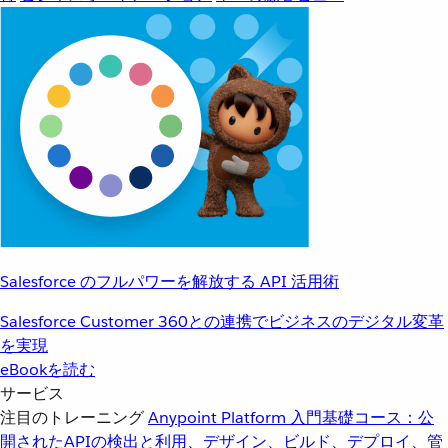
Salesforce のフルパワーを解放する API 活用術
Salesforce Customer 360との連携でビジネスのデジタル変革
を実現
eBookを読む
サービス
注目のトレーニング
Anypoint Platform 入門
基礎コース：公
開されたAPIの検出と利用、デザイン、ビルド、デプロイ、管