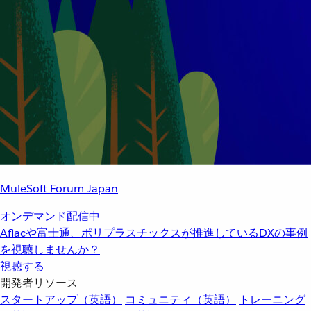
MuleSoft Forum Japan
オンデマンド配信中
Aflacや富士通、ポリプラスチックスが推進しているDXの事例
を視聴しませんか？
視聴する
開発者リソース
スタートアップ（英語）
コミュニティ（英語）
トレーニング