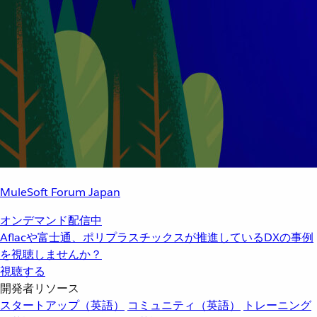
MuleSoft Forum Japan
オンデマンド配信中
Aflacや富士通、ポリプラスチックスが推進しているDXの事例
を視聴しませんか？
視聴する
開発者リソース
スタートアップ（英語）
コミュニティ（英語）
トレーニング