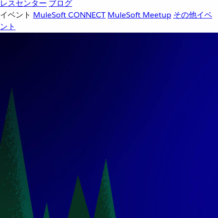
レスセンター
ブログ
イベント
MuleSoft CONNECT
MuleSoft Meetup
その他イベ
ント