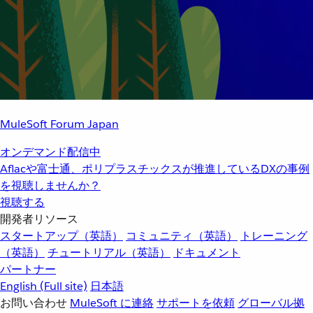
MuleSoft Forum Japan
オンデマンド配信中
Aflacや富士通、ポリプラスチックスが推進しているDXの事例
を視聴しませんか？
視聴する
開発者リソース
スタートアップ（英語）
コミュニティ（英語）
トレーニング
（英語）
チュートリアル（英語）
ドキュメント
パートナー
English
(Full site)
日本語
お問い合わせ
MuleSoft に連絡
サポートを依頼
グローバル拠