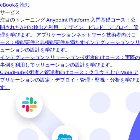
eBookを読む
サービス
注目のトレーニング
Anypoint Platform 入門
基礎コース：公
開されたAPIの検出と利用、デザイン、ビルド、デプロイ、管
理を学びます。
アプリケーションネットワーク
技術者向けコ
ース：機能要件と非機能要件を満たすインテグレーションソリ
ューションの設計を学びます。
インテグレーションソリューション
技術者向けコース：実際の
事例を利用してソリューションの設計を学びます。
CloudHub
技術者／管理者向けコース：クラウド上で Mule ア
プリケーションの設定・デプロイ・管理・監視・分析を学びま
す。