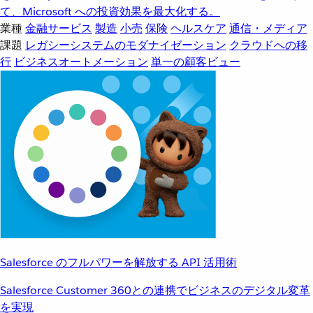
て、Microsoft への投資効果を最大化する。
業種
金融サービス
製造
小売
保険
ヘルスケア
通信・メディア
課題
レガシーシステムのモダナイゼーション
クラウドへの移
行
ビジネスオートメーション
単一の顧客ビュー
Salesforce のフルパワーを解放する API 活用術
Salesforce Customer 360との連携でビジネスのデジタル変革
を実現