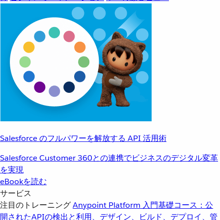
Salesforce のフルパワーを解放する API 活用術
Salesforce Customer 360との連携でビジネスのデジタル変革
を実現
eBookを読む
サービス
注目のトレーニング
Anypoint Platform 入門
基礎コース：公
開されたAPIの検出と利用、デザイン、ビルド、デプロイ、管