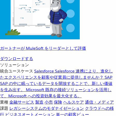
ガートナーが MuleSoft をリーダーとして評価
ダウンロードする
ソリューション
統合ユースケース
Salesforce
Salesforce 連携により、進化し
たエクスペリエンスを顧客や従業員に提供しませんか？
SAP
SAP の中に眠っているデータを開放することで、新しい価値
を生み出す。
Microsoft
既存の接続ソリューションを活用し
て、Microsoft への投資効果を最大化する。
業種
金融サービス
製造
小売
保険
ヘルスケア
通信・メディア
課題
レガシーシステムのモダナイゼーション
クラウドへの移
行
ビジネスオートメーション
単一の顧客ビュー