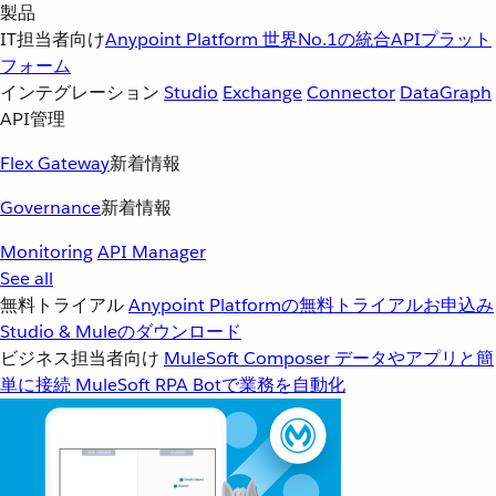
製品
IT担当者向け
Anypoint Platform
世界No.1の統合APIプラット
フォーム
インテグレーション
Studio
Exchange
Connector
DataGraph
API管理
Flex Gateway
新着情報
Governance
新着情報
Monitoring
API Manager
See all
無料トライアル
Anypoint Platformの無料トライアルお申込み
Studio & Muleのダウンロード
ビジネス担当者向け
MuleSoft Composer
データやアプリと簡
単に接続
MuleSoft RPA
Botで業務を自動化