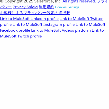
© Copyright 2025
Salesforce, Inc.
All rights reserved.
プライ
バシー
Privacy Shield
利用規約
Cookies Settings
お客様によるプライバシー設定の選択肢
Link to MuleSoft Linkedin profile
Link to MuleSoft Twitter
profile
Link to MuleSoft Instagram profile
Link to MuleSoft
Facebook profile
Link to MuleSoft Videos platform
Link to
MuleSoft Twitch profile