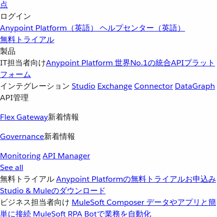
点
ログイン
Anypoint Platform（英語）
ヘルプセンター（英語）
無料トライアル
製品
IT担当者向け
Anypoint Platform
世界No.1の統合APIプラット
フォーム
インテグレーション
Studio
Exchange
Connector
DataGraph
API管理
Flex Gateway
新着情報
Governance
新着情報
Monitoring
API Manager
See all
無料トライアル
Anypoint Platformの無料トライアルお申込み
Studio & Muleのダウンロード
ビジネス担当者向け
MuleSoft Composer
データやアプリと簡
単に接続
MuleSoft RPA
Botで業務を自動化