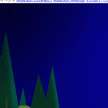
イベント
MuleSoft CONNECT
MuleSoft Meetup
その他イベ