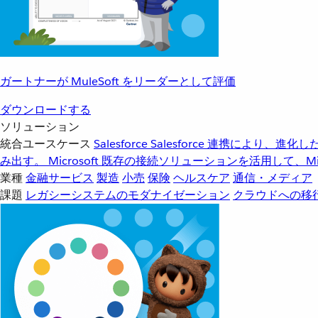
ガートナーが MuleSoft をリーダーとして評価
ダウンロードする
ソリューション
統合ユースケース
Salesforce
Salesforce 連携により、
み出す。
Microsoft
既存の接続ソリューションを活用して、Mic
業種
金融サービス
製造
小売
保険
ヘルスケア
通信・メディア
課題
レガシーシステムのモダナイゼーション
クラウドへの移