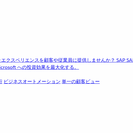
進化したエクスペリエンスを顧客や従業員に提供しませんか？
SAP
S
rosoft への投資効果を最大化する。
行
ビジネスオートメーション
単一の顧客ビュー