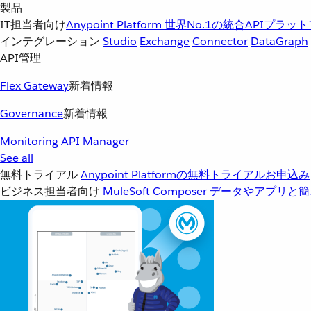
製品
IT担当者向け
Anypoint Platform
世界No.1の統合APIプラッ
インテグレーション
Studio
Exchange
Connector
DataGraph
API管理
Flex Gateway
新着情報
Governance
新着情報
Monitoring
API Manager
See all
無料トライアル
Anypoint Platformの無料トライアルお申込み
ビジネス担当者向け
MuleSoft Composer
データやアプリと簡