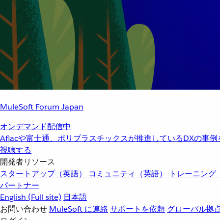
MuleSoft Forum Japan
オンデマンド配信中
Aflacや富士通、ポリプラスチックスが推進しているDXの事
視聴する
開発者リソース
スタートアップ（英語）
コミュニティ（英語）
トレーニング
パートナー
English
(Full site)
日本語
お問い合わせ
MuleSoft に連絡
サポートを依頼
グローバル拠