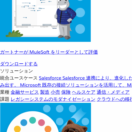
ガートナーが MuleSoft をリーダーとして評価
ダウンロードする
ソリューション
統合ユースケース
Salesforce
Salesforce 連携により、
み出す。
Microsoft
既存の接続ソリューションを活用して、Mic
業種
金融サービス
製造
小売
保険
ヘルスケア
通信・メディア
課題
レガシーシステムのモダナイゼーション
クラウドへの移