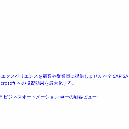
進化したエクスペリエンスを顧客や従業員に提供しませんか？
SAP
S
rosoft への投資効果を最大化する。
行
ビジネスオートメーション
単一の顧客ビュー