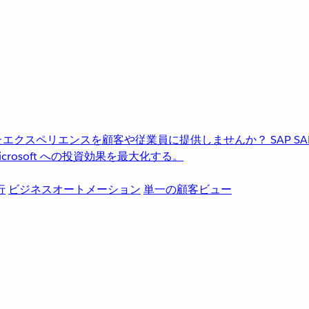
進化したエクスペリエンスを顧客や従業員に提供しませんか？
SAP
S
rosoft への投資効果を最大化する。
行
ビジネスオートメーション
単一の顧客ビュー