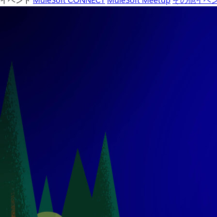
イベント
MuleSoft CONNECT
MuleSoft Meetup
その他イベ