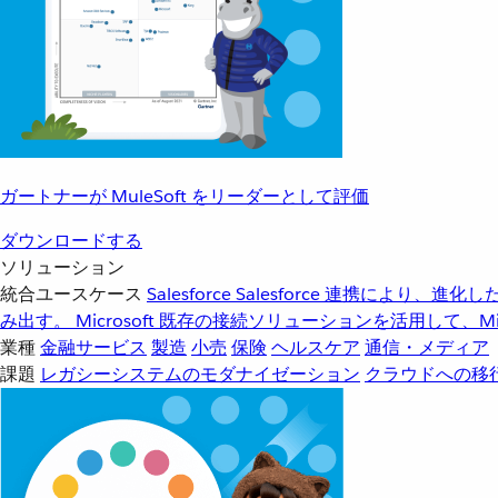
ガートナーが MuleSoft をリーダーとして評価
ダウンロードする
ソリューション
統合ユースケース
Salesforce
Salesforce 連携により、
み出す。
Microsoft
既存の接続ソリューションを活用して、Mic
業種
金融サービス
製造
小売
保険
ヘルスケア
通信・メディア
課題
レガシーシステムのモダナイゼーション
クラウドへの移