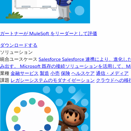
ガートナーが MuleSoft をリーダーとして評価
ダウンロードする
ソリューション
統合ユースケース
Salesforce
Salesforce 連携により、
み出す。
Microsoft
既存の接続ソリューションを活用して、Mic
業種
金融サービス
製造
小売
保険
ヘルスケア
通信・メディア
課題
レガシーシステムのモダナイゼーション
クラウドへの移