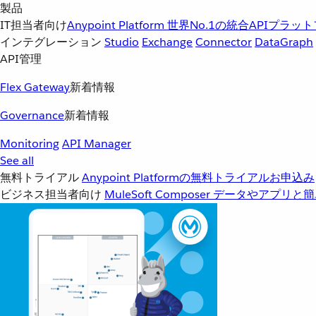
製品
IT担当者向け
Anypoint Platform
世界No.1の統合APIプラッ
インテグレーション
Studio
Exchange
Connector
DataGraph
API管理
Flex Gateway
新着情報
Governance
新着情報
Monitoring
API Manager
See all
無料トライアル
Anypoint Platformの無料トライアルお申込み
ビジネス担当者向け
MuleSoft Composer
データやアプリと簡