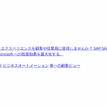
進化したエクスペリエンスを顧客や従業員に提供しませんか？
SAP
S
rosoft への投資効果を最大化する。
行
ビジネスオートメーション
単一の顧客ビュー