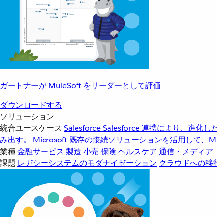
ガートナーが MuleSoft をリーダーとして評価
ダウンロードする
ソリューション
統合ユースケース
Salesforce
Salesforce 連携により、
み出す。
Microsoft
既存の接続ソリューションを活用して、Mic
業種
金融サービス
製造
小売
保険
ヘルスケア
通信・メディア
課題
レガシーシステムのモダナイゼーション
クラウドへの移