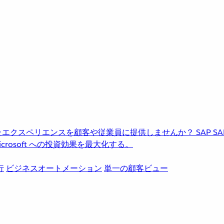
進化したエクスペリエンスを顧客や従業員に提供しませんか？
SAP
S
rosoft への投資効果を最大化する。
行
ビジネスオートメーション
単一の顧客ビュー