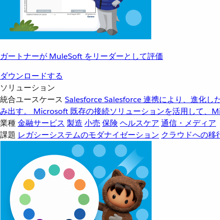
ガートナーが MuleSoft をリーダーとして評価
ダウンロードする
ソリューション
統合ユースケース
Salesforce
Salesforce 連携により、
み出す。
Microsoft
既存の接続ソリューションを活用して、Mic
業種
金融サービス
製造
小売
保険
ヘルスケア
通信・メディア
課題
レガシーシステムのモダナイゼーション
クラウドへの移