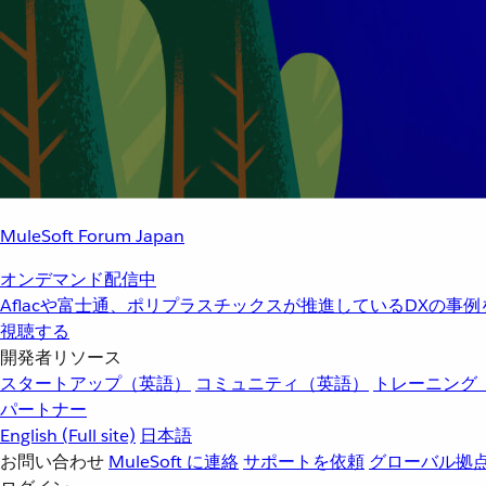
MuleSoft Forum Japan
オンデマンド配信中
Aflacや富士通、ポリプラスチックスが推進しているDXの事
視聴する
開発者リソース
スタートアップ（英語）
コミュニティ（英語）
トレーニング
パートナー
English
(Full site)
日本語
お問い合わせ
MuleSoft に連絡
サポートを依頼
グローバル拠