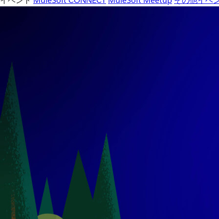
イベント
MuleSoft CONNECT
MuleSoft Meetup
その他イベ