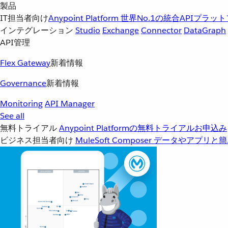
製品
IT担当者向け
Anypoint Platform
世界No.1の統合APIプラッ
インテグレーション
Studio
Exchange
Connector
DataGraph
API管理
Flex Gateway
新着情報
Governance
新着情報
Monitoring
API Manager
See all
無料トライアル
Anypoint Platformの無料トライアルお申込み
ビジネス担当者向け
MuleSoft Composer
データやアプリと簡