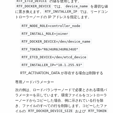
​ の値を使用します。​
RTF_ETCD_DEVICE
​ では、​
​ を適切な値
RTF_DOCKER_DEVICE
device_name
に置き換えます。​
​ では、リードコン
RTF_INSTALLER_IP
トローラーノードの IP アドレスを指定します。
RTF_NODE_ROLE=controller_node
RTF_INSTALL_ROLE=joiner
RTF_DOCKER_DEVICE=/dev/device_name
RTF_TOKEN="R6J4UR6J4UR6J4UO"
RTF_ETCD_DEVICE=/dev/etcd_device
RTF_INSTALLER_IP="10.1.255.93"
RTF_ACTIVATION_DATA​ が存在する場合は削除する
専用ノードパラメーター
次の例は、ロードバランサーノードで必要とされる環境パ
ラメーターを示しています。環境ファイルをコントローラ
ーノードからコピーした場合、例に示されている行を除
き、ファイルのすべての行を削除します。コピーしたファ
イルの ​
​ および ​
RTF_DOCKER_DEVICE_SIZE
RTF_TOKEN