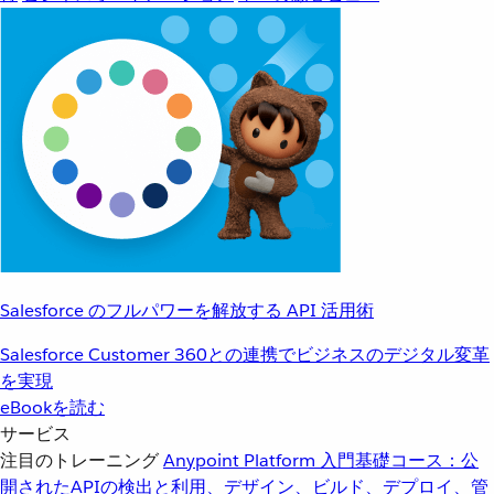
Salesforce のフルパワーを解放する API 活用術
Salesforce Customer 360との連携でビジネスのデジタル変革
を実現
eBookを読む
サービス
注目のトレーニング
Anypoint Platform 入門
基礎コース：公
開されたAPIの検出と利用、デザイン、ビルド、デプロイ、管