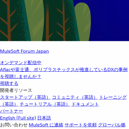
MuleSoft Forum Japan
オンデマンド配信中
Aflacや富士通、ポリプラスチックスが推進しているDXの事例
を視聴しませんか？
視聴する
開発者リソース
スタートアップ（英語）
コミュニティ（英語）
トレーニング
（英語）
チュートリアル（英語）
ドキュメント
パートナー
English
(Full site)
日本語
お問い合わせ
MuleSoft に連絡
サポートを依頼
グローバル拠