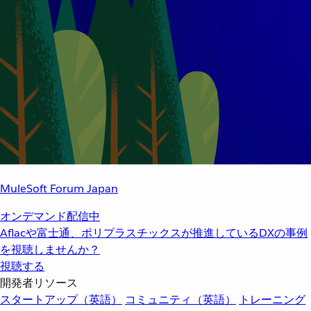
MuleSoft Forum Japan
オンデマンド配信中
Aflacや富士通、ポリプラスチックスが推進しているDXの事例
を視聴しませんか？
視聴する
開発者リソース
スタートアップ（英語）
コミュニティ（英語）
トレーニング