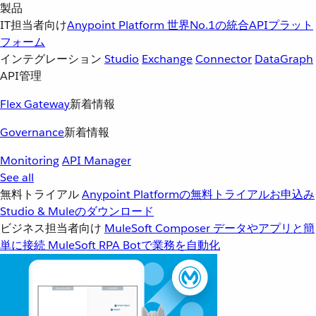
製品
IT担当者向け
Anypoint Platform
世界No.1の統合APIプラット
フォーム
インテグレーション
Studio
Exchange
Connector
DataGraph
API管理
Flex Gateway
新着情報
Governance
新着情報
Monitoring
API Manager
See all
無料トライアル
Anypoint Platformの無料トライアルお申込み
Studio & Muleのダウンロード
ビジネス担当者向け
MuleSoft Composer
データやアプリと簡
単に接続
MuleSoft RPA
Botで業務を自動化