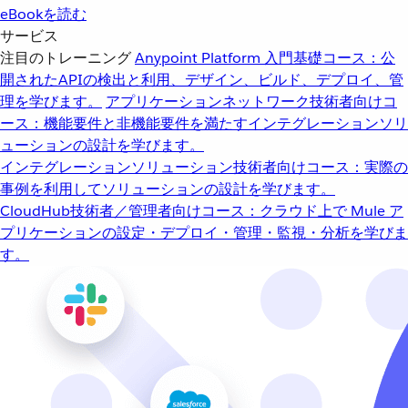
eBookを読む
サービス
注目のトレーニング
Anypoint Platform 入門
基礎コース：公
開されたAPIの検出と利用、デザイン、ビルド、デプロイ、管
理を学びます。
アプリケーションネットワーク
技術者向けコ
ース：機能要件と非機能要件を満たすインテグレーションソリ
ューションの設計を学びます。
インテグレーションソリューション
技術者向けコース：実際の
事例を利用してソリューションの設計を学びます。
CloudHub
技術者／管理者向けコース：クラウド上で Mule ア
プリケーションの設定・デプロイ・管理・監視・分析を学びま
す。