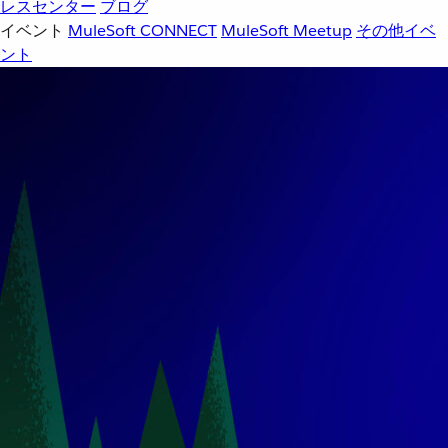
レスセンター
ブログ
イベント
MuleSoft CONNECT
MuleSoft Meetup
その他イベ
ント