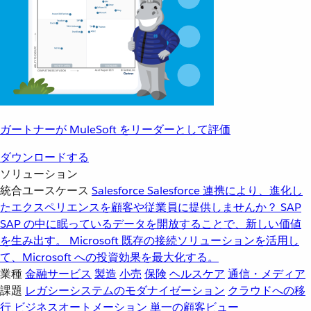
ガートナーが MuleSoft をリーダーとして評価
ダウンロードする
ソリューション
統合ユースケース
Salesforce
Salesforce 連携により、進化し
たエクスペリエンスを顧客や従業員に提供しませんか？
SAP
SAP の中に眠っているデータを開放することで、新しい価値
を生み出す。
Microsoft
既存の接続ソリューションを活用し
て、Microsoft への投資効果を最大化する。
業種
金融サービス
製造
小売
保険
ヘルスケア
通信・メディア
課題
レガシーシステムのモダナイゼーション
クラウドへの移
行
ビジネスオートメーション
単一の顧客ビュー