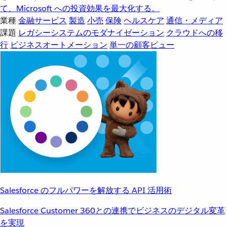
て、Microsoft への投資効果を最大化する。
業種
金融サービス
製造
小売
保険
ヘルスケア
通信・メディア
課題
レガシーシステムのモダナイゼーション
クラウドへの移
行
ビジネスオートメーション
単一の顧客ビュー
Salesforce のフルパワーを解放する API 活用術
Salesforce Customer 360との連携でビジネスのデジタル変革
を実現