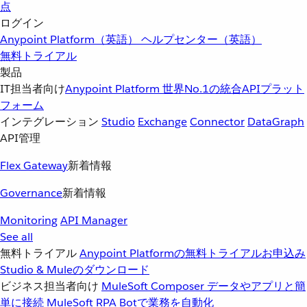
点
ログイン
Anypoint Platform（英語）
ヘルプセンター（英語）
無料トライアル
製品
IT担当者向け
Anypoint Platform
世界No.1の統合APIプラット
フォーム
インテグレーション
Studio
Exchange
Connector
DataGraph
API管理
Flex Gateway
新着情報
Governance
新着情報
Monitoring
API Manager
See all
無料トライアル
Anypoint Platformの無料トライアルお申込み
Studio & Muleのダウンロード
ビジネス担当者向け
MuleSoft Composer
データやアプリと簡
単に接続
MuleSoft RPA
Botで業務を自動化