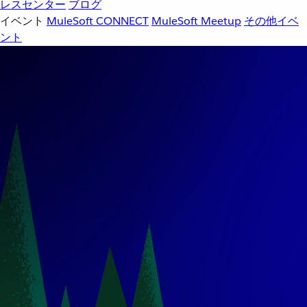
レスセンター
ブログ
イベント
MuleSoft CONNECT
MuleSoft Meetup
その他イベ
ント