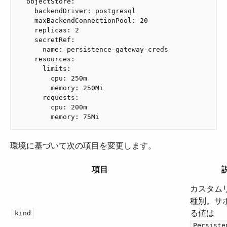
  objectStore:

    backendDriver: postgresql

    maxBackendConnectionPool: 20

    replicas: 2

    secretRef:

      name: persistence-gateway-creds

    resources:

      limits:

        cpu: 250m

        memory: 250Mi

      requests:

        cpu: 200m

        memory: 75Mi
環境に基づいて次の項目を変更します。
項目
カスタム
種別。サ
る値は ​
kind
Persiste