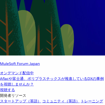
MuleSoft Forum Japan
オンデマンド配信中
Aflacや富士通、ポリプラスチックスが推進しているDXの事例
を視聴しませんか？
視聴する
開発者リソース
スタートアップ（英語）
コミュニティ（英語）
トレーニング