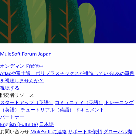
MuleSoft Forum Japan
オンデマンド配信中
Aflacや富士通、ポリプラスチックスが推進しているDXの事例
を視聴しませんか？
視聴する
開発者リソース
スタートアップ（英語）
コミュニティ（英語）
トレーニング
（英語）
チュートリアル（英語）
ドキュメント
パートナー
English
(Full site)
日本語
お問い合わせ
MuleSoft に連絡
サポートを依頼
グローバル拠