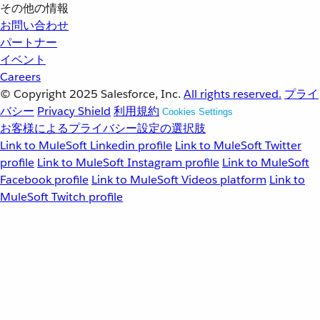
その他の情報
お問い合わせ
パートナー
イベント
Careers
© Copyright 2025
Salesforce, Inc.
All rights reserved.
プライ
バシー
Privacy Shield
利用規約
Cookies Settings
お客様によるプライバシー設定の選択肢
Link to MuleSoft Linkedin profile
Link to MuleSoft Twitter
profile
Link to MuleSoft Instagram profile
Link to MuleSoft
Facebook profile
Link to MuleSoft Videos platform
Link to
MuleSoft Twitch profile