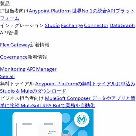
製品
IT担当者向け
Anypoint Platform
世界No.1の統合APIプラット
フォーム
インテグレーション
Studio
Exchange
Connector
DataGraph
API管理
Flex Gateway
新着情報
Governance
新着情報
Monitoring
API Manager
See all
無料トライアル
Anypoint Platformの無料トライアルお申込み
Studio & Muleのダウンロード
ビジネス担当者向け
MuleSoft Composer
データやアプリと簡
単に接続
MuleSoft RPA
Botで業務を自動化