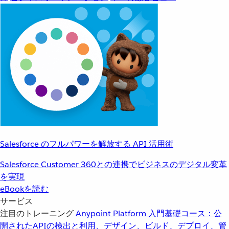
Salesforce のフルパワーを解放する API 活用術
Salesforce Customer 360との連携でビジネスのデジタル変革
を実現
eBookを読む
サービス
注目のトレーニング
Anypoint Platform 入門
基礎コース：公
開されたAPIの検出と利用、デザイン、ビルド、デプロイ、管