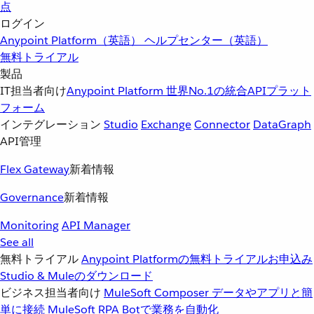
点
ログイン
Anypoint Platform（英語）
ヘルプセンター（英語）
無料トライアル
製品
IT担当者向け
Anypoint Platform
世界No.1の統合APIプラット
フォーム
インテグレーション
Studio
Exchange
Connector
DataGraph
API管理
Flex Gateway
新着情報
Governance
新着情報
Monitoring
API Manager
See all
無料トライアル
Anypoint Platformの無料トライアルお申込み
Studio & Muleのダウンロード
ビジネス担当者向け
MuleSoft Composer
データやアプリと簡
単に接続
MuleSoft RPA
Botで業務を自動化