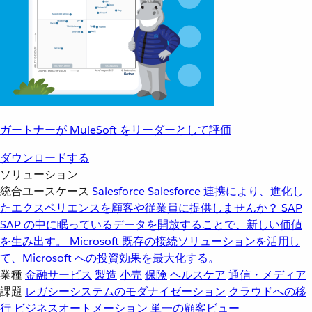
ガートナーが MuleSoft をリーダーとして評価
ダウンロードする
ソリューション
統合ユースケース
Salesforce
Salesforce 連携により、進化し
たエクスペリエンスを顧客や従業員に提供しませんか？
SAP
SAP の中に眠っているデータを開放することで、新しい価値
を生み出す。
Microsoft
既存の接続ソリューションを活用し
て、Microsoft への投資効果を最大化する。
業種
金融サービス
製造
小売
保険
ヘルスケア
通信・メディア
課題
レガシーシステムのモダナイゼーション
クラウドへの移
行
ビジネスオートメーション
単一の顧客ビュー