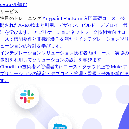
eBookを読む
サービス
注目のトレーニング
Anypoint Platform 入門
基礎コース：公
開されたAPIの検出と利用、デザイン、ビルド、デプロイ、管
理を学びます。
アプリケーションネットワーク
技術者向けコ
ース：機能要件と非機能要件を満たすインテグレーションソリ
ューションの設計を学びます。
インテグレーションソリューション
技術者向けコース：実際の
事例を利用してソリューションの設計を学びます。
CloudHub
技術者／管理者向けコース：クラウド上で Mule ア
プリケーションの設定・デプロイ・管理・監視・分析を学びま
す。