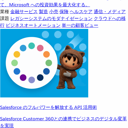
て、Microsoft への投資効果を最大化する。
業種
金融サービス
製造
小売
保険
ヘルスケア
通信・メディア
課題
レガシーシステムのモダナイゼーション
クラウドへの移
行
ビジネスオートメーション
単一の顧客ビュー
Salesforce のフルパワーを解放する API 活用術
Salesforce Customer 360との連携でビジネスのデジタル変革
を実現