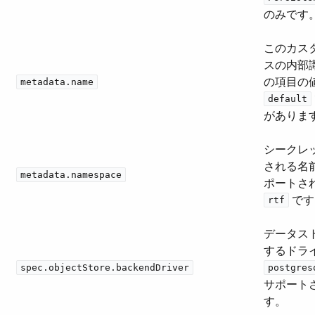
のみです
このカス
スの内部
の項目の値
metadata.name
default
がありま
シークレ
される名
metadata.namespace
ポートされ
​ で
rtf
データス
するドライ
spec.objectStore.backendDriver
postgres
サポート
す。