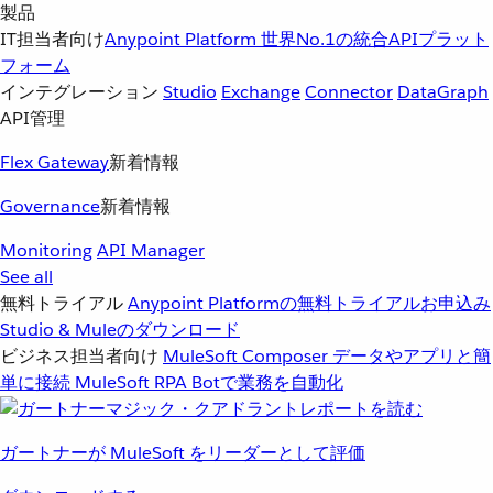
製品
IT担当者向け
Anypoint Platform
世界No.1の統合APIプラット
フォーム
インテグレーション
Studio
Exchange
Connector
DataGraph
API管理
Flex Gateway
新着情報
Governance
新着情報
Monitoring
API Manager
See all
無料トライアル
Anypoint Platformの無料トライアルお申込み
Studio & Muleのダウンロード
ビジネス担当者向け
MuleSoft Composer
データやアプリと簡
単に接続
MuleSoft RPA
Botで業務を自動化
ガートナーが MuleSoft をリーダーとして評価