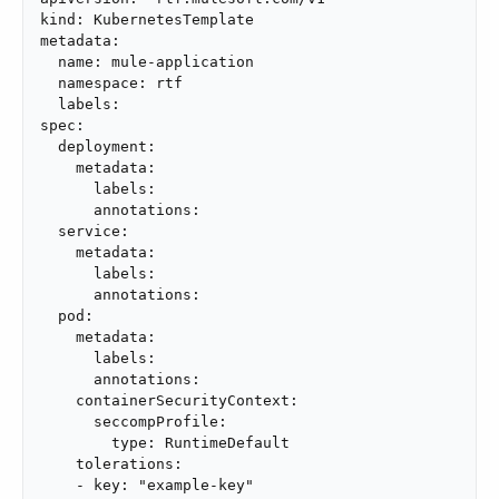
kind: KubernetesTemplate

metadata:

  name: mule-application

  namespace: rtf

  labels:

spec:

  deployment:

    metadata:

      labels:

      annotations:

  service:

    metadata:

      labels:

      annotations:

  pod:

    metadata:

      labels:

      annotations:

    containerSecurityContext:

      seccompProfile:

        type: RuntimeDefault

    tolerations:

    - key: "example-key"
