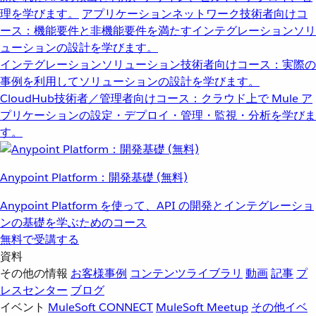
理を学びます。
アプリケーションネットワーク
技術者向けコ
ース：機能要件と非機能要件を満たすインテグレーションソリ
ューションの設計を学びます。
インテグレーションソリューション
技術者向けコース：実際の
事例を利用してソリューションの設計を学びます。
CloudHub
技術者／管理者向けコース：クラウド上で Mule ア
プリケーションの設定・デプロイ・管理・監視・分析を学びま
す。
Anypoint Platform：開発基礎 (無料)
Anypoint Platform を使って、API の開発とインテグレーショ
ンの基礎を学ぶためのコース
無料で受講する
資料
その他の情報
お客様事例
コンテンツライブラリ
動画
記事
プ
レスセンター
ブログ
イベント
MuleSoft CONNECT
MuleSoft Meetup
その他イベ