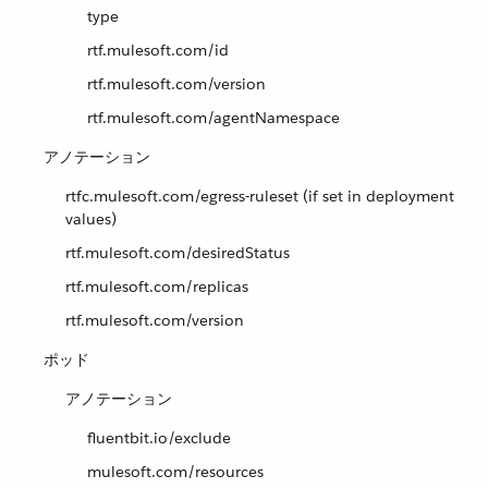
type
rtf.mulesoft.com/id
rtf.mulesoft.com/version
rtf.mulesoft.com/agentNamespace
アノテーション
rtfc.mulesoft.com/egress-ruleset (if set in deployment
values)
rtf.mulesoft.com/desiredStatus
rtf.mulesoft.com/replicas
rtf.mulesoft.com/version
ポッド
アノテーション
fluentbit.io/exclude
mulesoft.com/resources