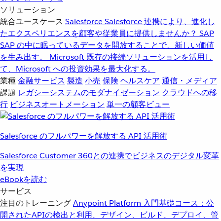
ソリューション
統合ユースケース
Salesforce
Salesforce 連携により、進化し
たエクスペリエンスを顧客や従業員に提供しませんか？
SAP
SAP の中に眠っているデータを開放することで、新しい価値
を生み出す。
Microsoft
既存の接続ソリューションを活用し
て、Microsoft への投資効果を最大化する。
業種
金融サービス
製造
小売
保険
ヘルスケア
通信・メディア
課題
レガシーシステムのモダナイゼーション
クラウドへの移
行
ビジネスオートメーション
単一の顧客ビュー
Salesforce のフルパワーを解放する API 活用術
Salesforce Customer 360との連携でビジネスのデジタル変革
を実現
eBookを読む
サービス
注目のトレーニング
Anypoint Platform 入門
基礎コース：公
開されたAPIの検出と利用、デザイン、ビルド、デプロイ、管