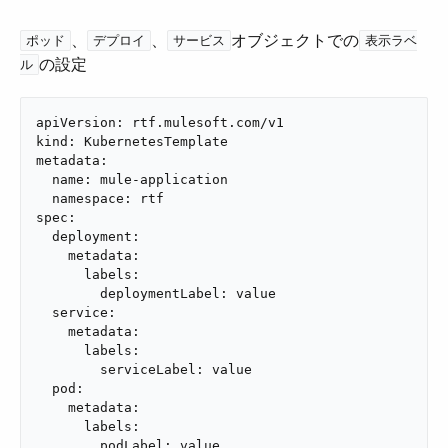
​、​
​、​
​オブジェクトでの​
ポッド
デプロイ
サービス
表示ラベ
​の設定
ル
apiVersion: rtf.mulesoft.com/v1

kind: KubernetesTemplate

metadata:

  name: mule-application

  namespace: rtf

spec:

  deployment:

    metadata:

      labels:

        deploymentLabel: value

  service:

    metadata:

      labels:

        serviceLabel: value

  pod:

    metadata:

      labels:

        podLabel: value