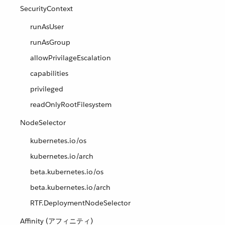
SecurityContext
runAsUser
runAsGroup
allowPrivilageEscalation
capabilities
privileged
readOnlyRootFilesystem
NodeSelector
kubernetes.io/os
kubernetes.io/arch
beta.kubernetes.io/os
beta.kubernetes.io/arch
RTF.DeploymentNodeSelector
Affinity (アフィニティ)