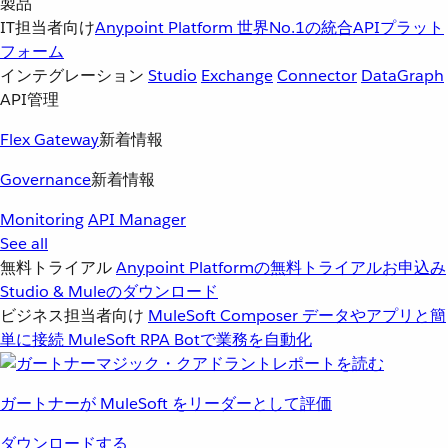
製品
IT担当者向け
Anypoint Platform
世界No.1の統合APIプラット
フォーム
インテグレーション
Studio
Exchange
Connector
DataGraph
API管理
Flex Gateway
新着情報
Governance
新着情報
Monitoring
API Manager
See all
無料トライアル
Anypoint Platformの無料トライアルお申込み
Studio & Muleのダウンロード
ビジネス担当者向け
MuleSoft Composer
データやアプリと簡
単に接続
MuleSoft RPA
Botで業務を自動化
ガートナーが MuleSoft をリーダーとして評価
ダウンロードする