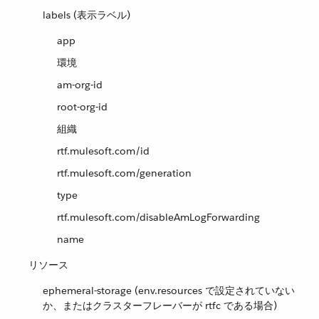
labels (表示ラベル)
app
環境
am-org-id
root-org-id
組織
rtf.mulesoft.com/id
rtf.mulesoft.com/generation
type
rtf.mulesoft.com/disableAmLogForwarding
name
リソース
ephemeral-storage (env.resources で設定されていない
か、またはクラスターフレーバーが rtfc である場合)