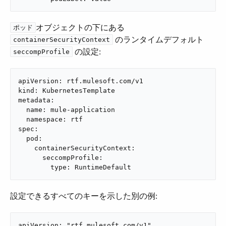
​オブジェクトの下にある ​
ポッド
​ のランタイムデフォルト ​
containerSecurityContext
​ の設定:
seccompProfile
apiVersion: rtf.mulesoft.com/v1

kind: KubernetesTemplate

metadata:

  name: mule-application

  namespace: rtf

spec:

  pod:

    containerSecurityContext:

      seccompProfile:

        type: RuntimeDefault
設定できるすべてのキーを示した別の例:
apiVersion: "rtf.mulesoft.com/v1"
