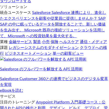
ダウンロードする
ソリューション
統合ユースケース
Salesforce
Salesforce 連携により、進化し
たエクスペリエンスを顧客や従業員に提供しませんか？
SAP
SAP の中に眠っているデータを開放することで、新しい価値
を生み出す。
Microsoft
既存の接続ソリューションを活用し
て、Microsoft への投資効果を最大化する。
業種
金融サービス
製造
小売
保険
ヘルスケア
通信・メディア
課題
レガシーシステムのモダナイゼーション
クラウドへの移
行
ビジネスオートメーション
単一の顧客ビュー
Salesforce のフルパワーを解放する API 活用術
Salesforce Customer 360との連携でビジネスのデジタル変革
を実現
eBookを読む
サービス
注目のトレーニング
Anypoint Platform 入門
基礎コース：公
開されたAPIの検出と利用、デザイン、ビルド、デプロイ、管