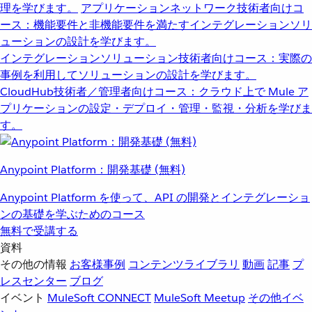
理を学びます。
アプリケーションネットワーク
技術者向けコ
ース：機能要件と非機能要件を満たすインテグレーションソリ
ューションの設計を学びます。
インテグレーションソリューション
技術者向けコース：実際の
事例を利用してソリューションの設計を学びます。
CloudHub
技術者／管理者向けコース：クラウド上で Mule ア
プリケーションの設定・デプロイ・管理・監視・分析を学びま
す。
Anypoint Platform：開発基礎 (無料)
Anypoint Platform を使って、API の開発とインテグレーショ
ンの基礎を学ぶためのコース
無料で受講する
資料
その他の情報
お客様事例
コンテンツライブラリ
動画
記事
プ
レスセンター
ブログ
イベント
MuleSoft CONNECT
MuleSoft Meetup
その他イベ