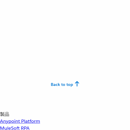
Back to top
製品
Anypoint Platform
MuleSoft RPA