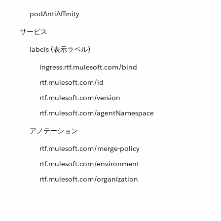
podAntiAffinity
サービス
labels (表示ラベル)
ingress.rtf.mulesoft.com/bind
rtf.mulesoft.com/id
rtf.mulesoft.com/version
rtf.mulesoft.com/agentNamespace
アノテーション
rtf.mulesoft.com/merge-policy
rtf.mulesoft.com/environment
rtf.mulesoft.com/organization