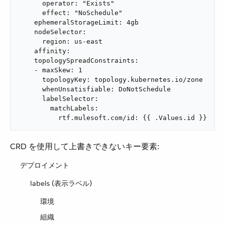
      operator: "Exists"

      effect: "NoSchedule"

    ephemeralStorageLimit: 4gb

    nodeSelector:

      region: us-east

    affinity:

    topologySpreadConstraints:

    - maxSkew: 1

      topologyKey: topology.kubernetes.io/zone

      whenUnsatisfiable: DoNotSchedule

      labelSelector:

        matchLabels:

          rtf.mulesoft.com/id: {{ .Values.id }}
CRD を使用して上書きできないキー要素:
デプロイメント
labels (表示ラベル)
環境
組織