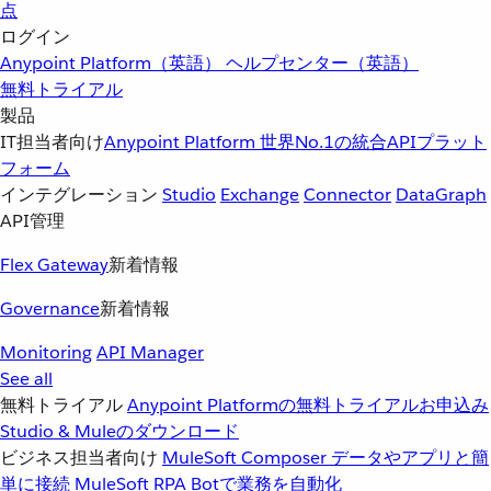
点
ログイン
Anypoint Platform（英語）
ヘルプセンター（英語）
無料トライアル
製品
IT担当者向け
Anypoint Platform
世界No.1の統合APIプラット
フォーム
インテグレーション
Studio
Exchange
Connector
DataGraph
API管理
Flex Gateway
新着情報
Governance
新着情報
Monitoring
API Manager
See all
無料トライアル
Anypoint Platformの無料トライアルお申込み
Studio & Muleのダウンロード
ビジネス担当者向け
MuleSoft Composer
データやアプリと簡
単に接続
MuleSoft RPA
Botで業務を自動化