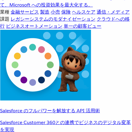
て、Microsoft への投資効果を最大化する。
業種
金融サービス
製造
小売
保険
ヘルスケア
通信・メディア
課題
レガシーシステムのモダナイゼーション
クラウドへの移
行
ビジネスオートメーション
単一の顧客ビュー
Salesforce のフルパワーを解放する API 活用術
Salesforce Customer 360との連携でビジネスのデジタル変革
を実現