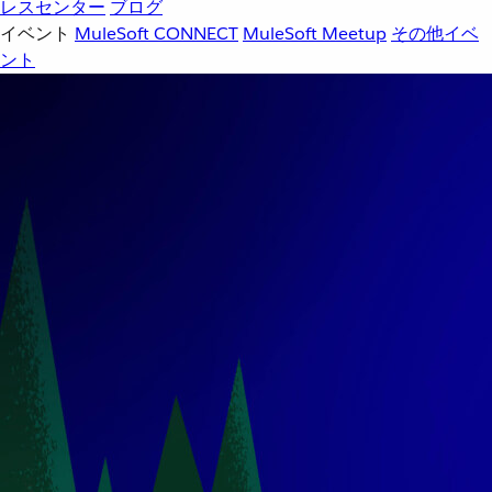
レスセンター
ブログ
イベント
MuleSoft CONNECT
MuleSoft Meetup
その他イベ
ント