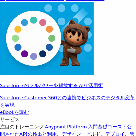
Salesforce のフルパワーを解放する API 活用術
Salesforce Customer 360との連携でビジネスのデジタル変革
を実現
eBookを読む
サービス
注目のトレーニング
Anypoint Platform 入門
基礎コース：公
開されたAPIの検出と利用、デザイン、ビルド、デプロイ、管