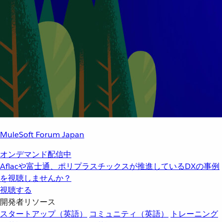
MuleSoft Forum Japan
オンデマンド配信中
Aflacや富士通、ポリプラスチックスが推進しているDXの事例
を視聴しませんか？
視聴する
開発者リソース
スタートアップ（英語）
コミュニティ（英語）
トレーニング