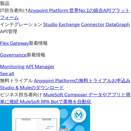
製品
IT担当者向け
Anypoint Platform
世界No.1の統合APIプラット
フォーム
インテグレーション
Studio
Exchange
Connector
DataGraph
API管理
Flex Gateway
新着情報
Governance
新着情報
Monitoring
API Manager
See all
無料トライアル
Anypoint Platformの無料トライアルお申込み
Studio & Muleのダウンロード
ビジネス担当者向け
MuleSoft Composer
データやアプリと簡
単に接続
MuleSoft RPA
Botで業務を自動化