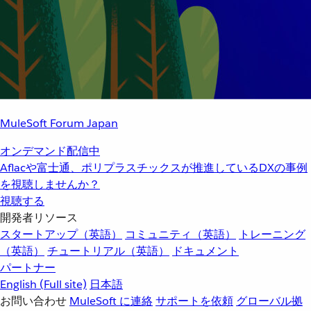
MuleSoft Forum Japan
オンデマンド配信中
Aflacや富士通、ポリプラスチックスが推進しているDXの事例
を視聴しませんか？
視聴する
開発者リソース
スタートアップ（英語）
コミュニティ（英語）
トレーニング
（英語）
チュートリアル（英語）
ドキュメント
パートナー
English
(Full site)
日本語
お問い合わせ
MuleSoft に連絡
サポートを依頼
グローバル拠