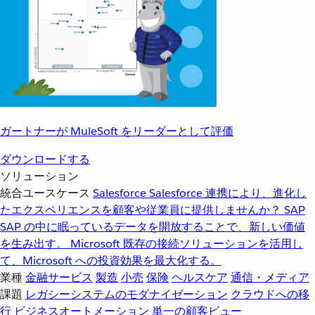
ガートナーが MuleSoft をリーダーとして評価
ダウンロードする
ソリューション
統合ユースケース
Salesforce
Salesforce 連携により、進化し
たエクスペリエンスを顧客や従業員に提供しませんか？
SAP
SAP の中に眠っているデータを開放することで、新しい価値
を生み出す。
Microsoft
既存の接続ソリューションを活用し
て、Microsoft への投資効果を最大化する。
業種
金融サービス
製造
小売
保険
ヘルスケア
通信・メディア
課題
レガシーシステムのモダナイゼーション
クラウドへの移
行
ビジネスオートメーション
単一の顧客ビュー