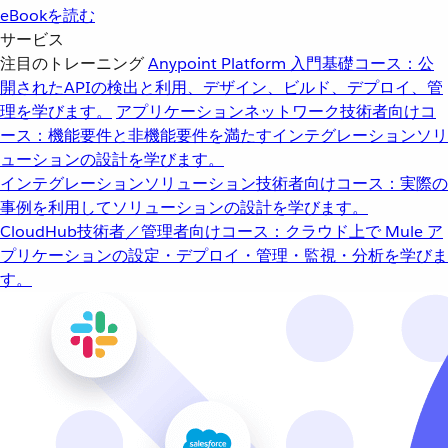
eBookを読む
サービス
注目のトレーニング
Anypoint Platform 入門
基礎コース：公
開されたAPIの検出と利用、デザイン、ビルド、デプロイ、管
理を学びます。
アプリケーションネットワーク
技術者向けコ
ース：機能要件と非機能要件を満たすインテグレーションソリ
ューションの設計を学びます。
インテグレーションソリューション
技術者向けコース：実際の
事例を利用してソリューションの設計を学びます。
CloudHub
技術者／管理者向けコース：クラウド上で Mule ア
プリケーションの設定・デプロイ・管理・監視・分析を学びま
す。