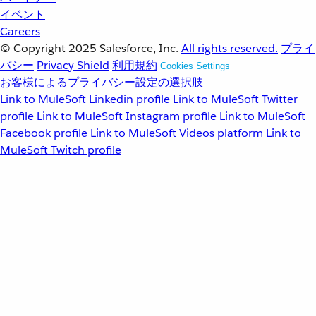
イベント
Careers
© Copyright 2025
Salesforce, Inc.
All rights reserved.
プライ
バシー
Privacy Shield
利用規約
Cookies Settings
お客様によるプライバシー設定の選択肢
Link to MuleSoft Linkedin profile
Link to MuleSoft Twitter
profile
Link to MuleSoft Instagram profile
Link to MuleSoft
Facebook profile
Link to MuleSoft Videos platform
Link to
MuleSoft Twitch profile