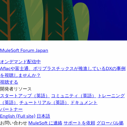
MuleSoft Forum Japan
オンデマンド配信中
Aflacや富士通、ポリプラスチックスが推進しているDXの事例
を視聴しませんか？
視聴する
開発者リソース
スタートアップ（英語）
コミュニティ（英語）
トレーニング
（英語）
チュートリアル（英語）
ドキュメント
パートナー
English
(Full site)
日本語
お問い合わせ
MuleSoft に連絡
サポートを依頼
グローバル拠