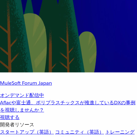
MuleSoft Forum Japan
オンデマンド配信中
Aflacや富士通、ポリプラスチックスが推進しているDXの事例
を視聴しませんか？
視聴する
開発者リソース
スタートアップ（英語）
コミュニティ（英語）
トレーニング