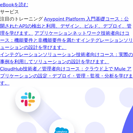
eBookを読む
サービス
注目のトレーニング
Anypoint Platform 入門
基礎コース：公
開されたAPIの検出と利用、デザイン、ビルド、デプロイ、管
理を学びます。
アプリケーションネットワーク
技術者向けコ
ース：機能要件と非機能要件を満たすインテグレーションソリ
ューションの設計を学びます。
インテグレーションソリューション
技術者向けコース：実際の
事例を利用してソリューションの設計を学びます。
CloudHub
技術者／管理者向けコース：クラウド上で Mule ア
プリケーションの設定・デプロイ・管理・監視・分析を学びま
す。