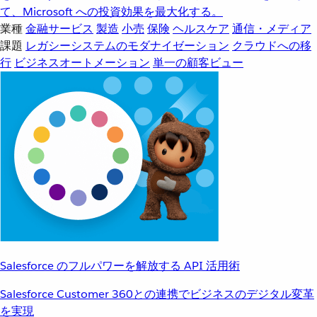
て、Microsoft への投資効果を最大化する。
業種
金融サービス
製造
小売
保険
ヘルスケア
通信・メディア
課題
レガシーシステムのモダナイゼーション
クラウドへの移
行
ビジネスオートメーション
単一の顧客ビュー
Salesforce のフルパワーを解放する API 活用術
Salesforce Customer 360との連携でビジネスのデジタル変革
を実現