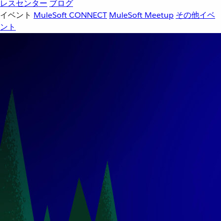
レスセンター
ブログ
イベント
MuleSoft CONNECT
MuleSoft Meetup
その他イベ
ント