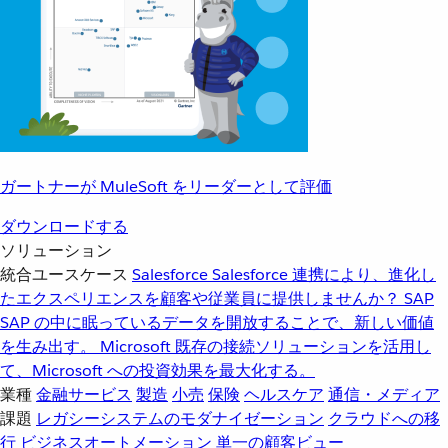
ガートナーが MuleSoft をリーダーとして評価
ダウンロードする
ソリューション
統合ユースケース
Salesforce
Salesforce 連携により、進化し
たエクスペリエンスを顧客や従業員に提供しませんか？
SAP
SAP の中に眠っているデータを開放することで、新しい価値
を生み出す。
Microsoft
既存の接続ソリューションを活用し
て、Microsoft への投資効果を最大化する。
業種
金融サービス
製造
小売
保険
ヘルスケア
通信・メディア
課題
レガシーシステムのモダナイゼーション
クラウドへの移
行
ビジネスオートメーション
単一の顧客ビュー