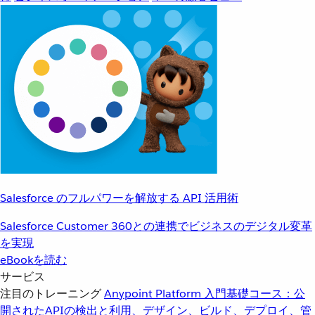
Salesforce のフルパワーを解放する API 活用術
Salesforce Customer 360との連携でビジネスのデジタル変革
を実現
eBookを読む
サービス
注目のトレーニング
Anypoint Platform 入門
基礎コース：公
開されたAPIの検出と利用、デザイン、ビルド、デプロイ、管