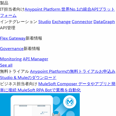
製品
IT担当者向け
Anypoint Platform
世界No.1の統合APIプラット
フォーム
インテグレーション
Studio
Exchange
Connector
DataGraph
API管理
Flex Gateway
新着情報
Governance
新着情報
Monitoring
API Manager
See all
無料トライアル
Anypoint Platformの無料トライアルお申込み
Studio & Muleのダウンロード
ビジネス担当者向け
MuleSoft Composer
データやアプリと簡
単に接続
MuleSoft RPA
Botで業務を自動化