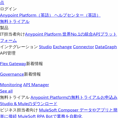
点
ログイン
Anypoint Platform（英語）
ヘルプセンター（英語）
無料トライアル
製品
IT担当者向け
Anypoint Platform
世界No.1の統合APIプラット
フォーム
インテグレーション
Studio
Exchange
Connector
DataGraph
API管理
Flex Gateway
新着情報
Governance
新着情報
Monitoring
API Manager
See all
無料トライアル
Anypoint Platformの無料トライアルお申込み
Studio & Muleのダウンロード
ビジネス担当者向け
MuleSoft Composer
データやアプリと簡
単に接続
MuleSoft RPA
Botで業務を自動化