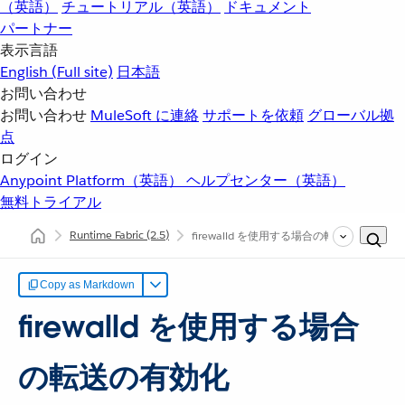
（英語）
チュートリアル（英語）
ドキュメント
パートナー
表示言語
English
(Full site)
日本語
お問い合わせ
お問い合わせ
MuleSoft に連絡
サポートを依頼
グローバル拠
点
ログイン
Anypoint Platform（英語）
ヘルプセンター（英語）
無料トライアル
Runtime Fabric
(2.5)
firewalld を使用する場合の転送の有効化
(2.
Copy as Markdown
firewalld を使用する場合
の転送の有効化