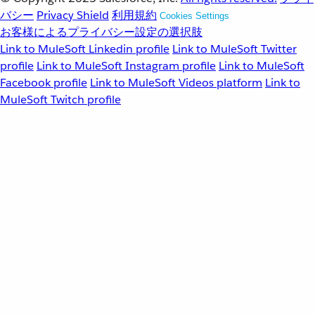
バシー
Privacy Shield
利用規約
Cookies Settings
お客様によるプライバシー設定の選択肢
Link to MuleSoft Linkedin profile
Link to MuleSoft Twitter
profile
Link to MuleSoft Instagram profile
Link to MuleSoft
Facebook profile
Link to MuleSoft Videos platform
Link to
MuleSoft Twitch profile