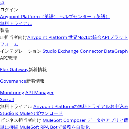
点
ログイン
Anypoint Platform（英語）
ヘルプセンター（英語）
無料トライアル
製品
IT担当者向け
Anypoint Platform
世界No.1の統合APIプラット
フォーム
インテグレーション
Studio
Exchange
Connector
DataGraph
API管理
Flex Gateway
新着情報
Governance
新着情報
Monitoring
API Manager
See all
無料トライアル
Anypoint Platformの無料トライアルお申込み
Studio & Muleのダウンロード
ビジネス担当者向け
MuleSoft Composer
データやアプリと簡
単に接続
MuleSoft RPA
Botで業務を自動化