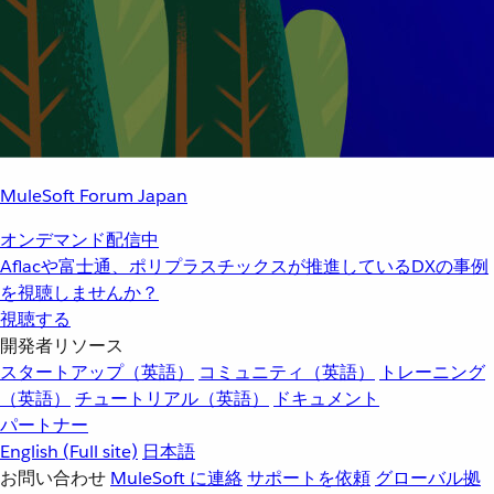
MuleSoft Forum Japan
オンデマンド配信中
Aflacや富士通、ポリプラスチックスが推進しているDXの事例
を視聴しませんか？
視聴する
開発者リソース
スタートアップ（英語）
コミュニティ（英語）
トレーニング
（英語）
チュートリアル（英語）
ドキュメント
パートナー
English
(Full site)
日本語
お問い合わせ
MuleSoft に連絡
サポートを依頼
グローバル拠