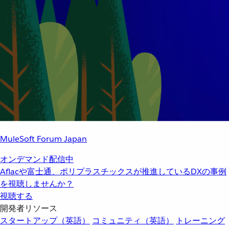
MuleSoft Forum Japan
オンデマンド配信中
Aflacや富士通、ポリプラスチックスが推進しているDXの事例
を視聴しませんか？
視聴する
開発者リソース
スタートアップ（英語）
コミュニティ（英語）
トレーニング