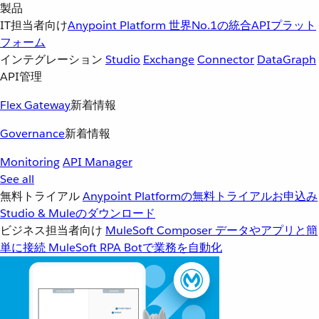
製品
IT担当者向け
Anypoint Platform
世界No.1の統合APIプラット
フォーム
インテグレーション
Studio
Exchange
Connector
DataGraph
API管理
Flex Gateway
新着情報
Governance
新着情報
Monitoring
API Manager
See all
無料トライアル
Anypoint Platformの無料トライアルお申込み
Studio & Muleのダウンロード
ビジネス担当者向け
MuleSoft Composer
データやアプリと簡
単に接続
MuleSoft RPA
Botで業務を自動化