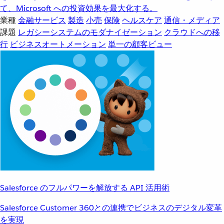
て、Microsoft への投資効果を最大化する。
業種
金融サービス
製造
小売
保険
ヘルスケア
通信・メディア
課題
レガシーシステムのモダナイゼーション
クラウドへの移
行
ビジネスオートメーション
単一の顧客ビュー
Salesforce のフルパワーを解放する API 活用術
Salesforce Customer 360との連携でビジネスのデジタル変革
を実現