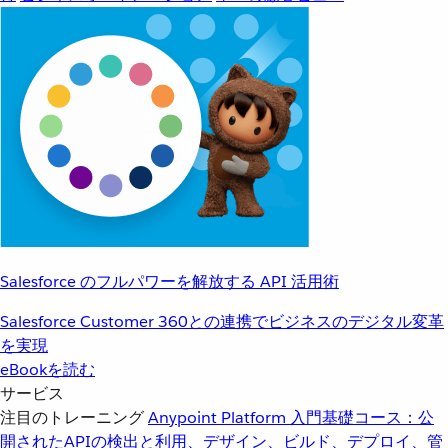
Salesforce のフルパワーを解放する API 活用術
Salesforce Customer 360との連携でビジネスのデジタル変革
を実現
eBookを読む
サービス
注目のトレーニング
Anypoint Platform 入門
基礎コース：公
開されたAPIの検出と利用、デザイン、ビルド、デプロイ、管