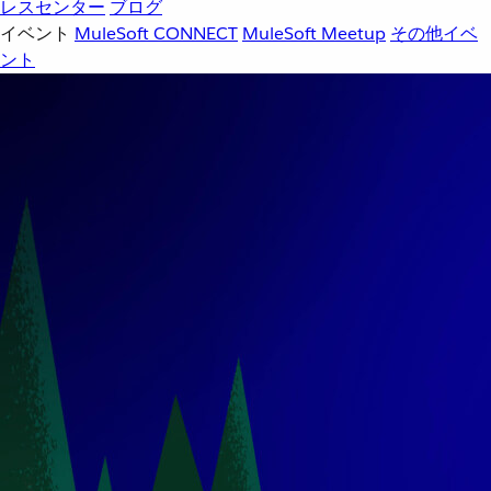
レスセンター
ブログ
イベント
MuleSoft CONNECT
MuleSoft Meetup
その他イベ
ント