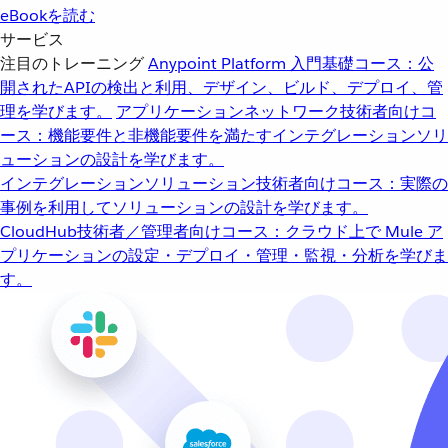
eBookを読む
サービス
注目のトレーニング
Anypoint Platform 入門
基礎コース：公
開されたAPIの検出と利用、デザイン、ビルド、デプロイ、管
理を学びます。
アプリケーションネットワーク
技術者向けコ
ース：機能要件と非機能要件を満たすインテグレーションソリ
ューションの設計を学びます。
インテグレーションソリューション
技術者向けコース：実際の
事例を利用してソリューションの設計を学びます。
CloudHub
技術者／管理者向けコース：クラウド上で Mule ア
プリケーションの設定・デプロイ・管理・監視・分析を学びま
す。