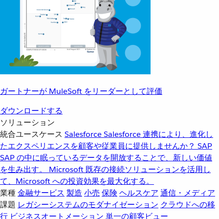
ガートナーが MuleSoft をリーダーとして評価
ダウンロードする
ソリューション
統合ユースケース
Salesforce
Salesforce 連携により、進化し
たエクスペリエンスを顧客や従業員に提供しませんか？
SAP
SAP の中に眠っているデータを開放することで、新しい価値
を生み出す。
Microsoft
既存の接続ソリューションを活用し
て、Microsoft への投資効果を最大化する。
業種
金融サービス
製造
小売
保険
ヘルスケア
通信・メディア
課題
レガシーシステムのモダナイゼーション
クラウドへの移
行
ビジネスオートメーション
単一の顧客ビュー