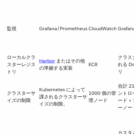
監視
Grafana/Prometheus
CloudWatch
Grafan
ローカルクラ
クラス
Harbor
​ またはその他
スターレジス
ECR
れる D
の準拠する実装
トリ
リ
合計 21
Kubernetes によって
クラスターサ
1000 個の管
ントロ
課されるクラスターサ
イズの制限
理ノード
ード +
イズの制限。
ーノー
カスタム 