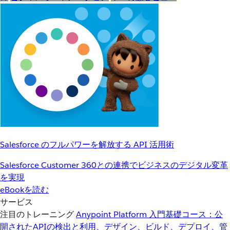
Salesforce のフルパワーを解放する API 活用術
Salesforce Customer 360との連携でビジネスのデジタル変革
を実現
eBookを読む
サービス
注目のトレーニング
Anypoint Platform 入門
基礎コース：公
開されたAPIの検出と利用、デザイン、ビルド、デプロイ、管