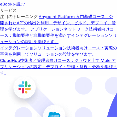
eBookを読む
サービス
注目のトレーニング
Anypoint Platform 入門
基礎コース：公
開されたAPIの検出と利用、デザイン、ビルド、デプロイ、管
理を学びます。
アプリケーションネットワーク
技術者向けコ
ース：機能要件と非機能要件を満たすインテグレーションソリ
ューションの設計を学びます。
インテグレーションソリューション
技術者向けコース：実際の
事例を利用してソリューションの設計を学びます。
CloudHub
技術者／管理者向けコース：クラウド上で Mule ア
プリケーションの設定・デプロイ・管理・監視・分析を学びま
す。