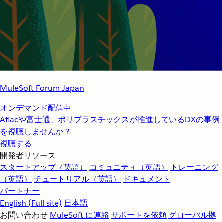
MuleSoft Forum Japan
オンデマンド配信中
Aflacや富士通、ポリプラスチックスが推進しているDXの事例
を視聴しませんか？
視聴する
開発者リソース
スタートアップ（英語）
コミュニティ（英語）
トレーニング
（英語）
チュートリアル（英語）
ドキュメント
パートナー
English
(Full site)
日本語
お問い合わせ
MuleSoft に連絡
サポートを依頼
グローバル拠