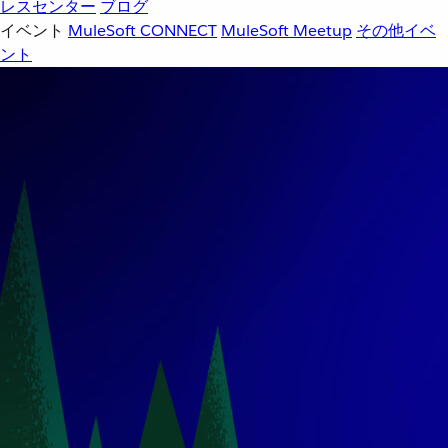
レスセンター
ブログ
イベント
MuleSoft CONNECT
MuleSoft Meetup
その他イベ
ント