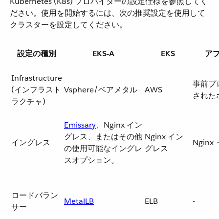
Kubernetes (K8s) プロバイダーの設定仕様を参照してく
ださい。使用を開始するには、次の推奨設定を使用して
クラスターを設定してください。
設定の種別
EKS-A
EKS
ア
Infrastructure
事前プ
(インフラスト
Vsphere/ベアメタル
AWS
された
ラクチャ)
Emissary
​、Nginx イン
グレス、またはその他
Nginx イン
イングレス
Ngin
の使用可能なイングレ
グレス
スオプション。
ロードバラン
MetalLB
ELB
-
サー