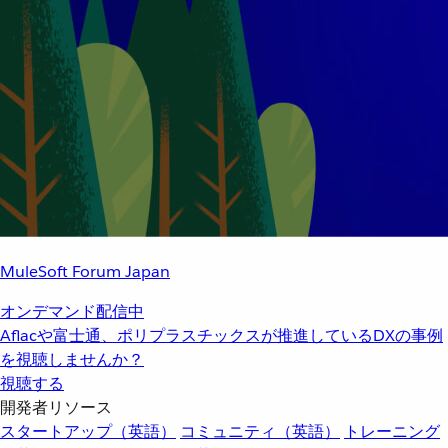
MuleSoft Forum Japan
オンデマンド配信中
Aflacや富士通、ポリプラスチックスが推進しているDXの事例
を視聴しませんか？
視聴する
開発者リソース
スタートアップ（英語）
コミュニティ（英語）
トレーニング