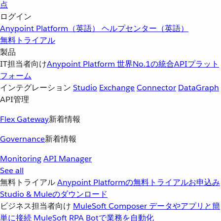
点
ログイン
Anypoint Platform（英語）
ヘルプセンター（英語）
無料トライアル
製品
IT担当者向け
Anypoint Platform
世界No.1の統合APIプラット
フォーム
インテグレーション
Studio
Exchange
Connector
DataGraph
API管理
Flex Gateway
新着情報
Governance
新着情報
Monitoring
API Manager
See all
無料トライアル
Anypoint Platformの無料トライアルお申込み
Studio & Muleのダウンロード
ビジネス担当者向け
MuleSoft Composer
データやアプリと簡
単に接続
MuleSoft RPA
Botで業務を自動化