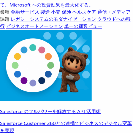
て、Microsoft への投資効果を最大化する。
業種
金融サービス
製造
小売
保険
ヘルスケア
通信・メディア
課題
レガシーシステムのモダナイゼーション
クラウドへの移
行
ビジネスオートメーション
単一の顧客ビュー
Salesforce のフルパワーを解放する API 活用術
Salesforce Customer 360との連携でビジネスのデジタル変革
を実現