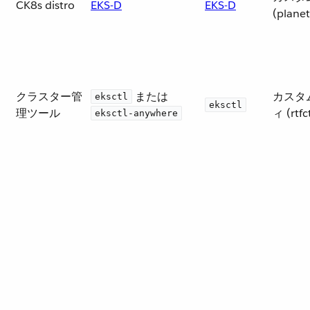
CK8s distro
EKS-D
EKS-D
(planet
クラスター管
​ または ​
カスタ
eksctl
eksctl
理ツール
ィ (rtfct
eksctl-anywhere