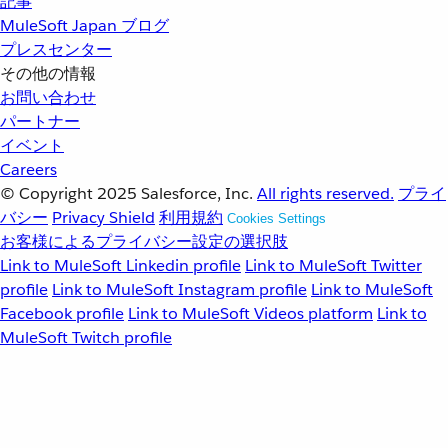
記事
MuleSoft Japan ブログ
プレスセンター
その他の情報
お問い合わせ
パートナー
イベント
Careers
© Copyright 2025
Salesforce, Inc.
All rights reserved.
プライ
バシー
Privacy Shield
利用規約
Cookies Settings
お客様によるプライバシー設定の選択肢
Link to MuleSoft Linkedin profile
Link to MuleSoft Twitter
profile
Link to MuleSoft Instagram profile
Link to MuleSoft
Facebook profile
Link to MuleSoft Videos platform
Link to
MuleSoft Twitch profile