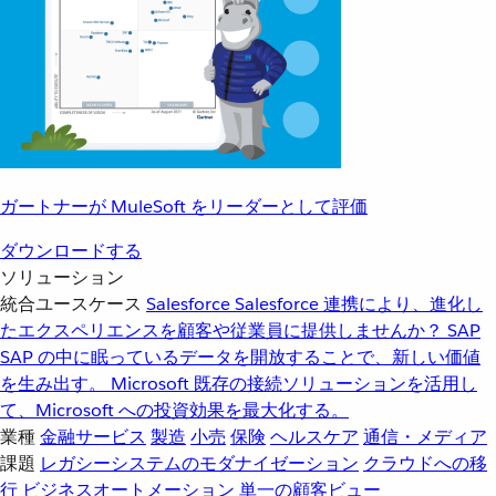
ガートナーが MuleSoft をリーダーとして評価
ダウンロードする
ソリューション
統合ユースケース
Salesforce
Salesforce 連携により、進化し
たエクスペリエンスを顧客や従業員に提供しませんか？
SAP
SAP の中に眠っているデータを開放することで、新しい価値
を生み出す。
Microsoft
既存の接続ソリューションを活用し
て、Microsoft への投資効果を最大化する。
業種
金融サービス
製造
小売
保険
ヘルスケア
通信・メディア
課題
レガシーシステムのモダナイゼーション
クラウドへの移
行
ビジネスオートメーション
単一の顧客ビュー