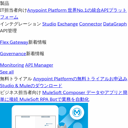
製品
IT担当者向け
Anypoint Platform
世界No.1の統合APIプラット
フォーム
インテグレーション
Studio
Exchange
Connector
DataGraph
API管理
Flex Gateway
新着情報
Governance
新着情報
Monitoring
API Manager
See all
無料トライアル
Anypoint Platformの無料トライアルお申込み
Studio & Muleのダウンロード
ビジネス担当者向け
MuleSoft Composer
データやアプリと簡
単に接続
MuleSoft RPA
Botで業務を自動化