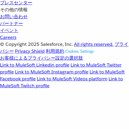
プレスセンター
その他の情報
お問い合わせ
パートナー
イベント
Careers
© Copyright 2025
Salesforce, Inc.
All rights reserved.
プライ
バシー
Privacy Shield
利用規約
Cookies Settings
お客様によるプライバシー設定の選択肢
Link to MuleSoft Linkedin profile
Link to MuleSoft Twitter
profile
Link to MuleSoft Instagram profile
Link to MuleSoft
Facebook profile
Link to MuleSoft Videos platform
Link to
MuleSoft Twitch profile