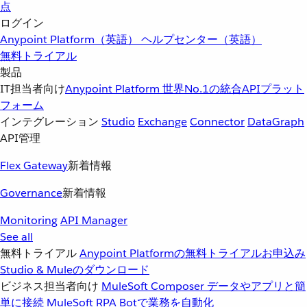
点
ログイン
Anypoint Platform（英語）
ヘルプセンター（英語）
無料トライアル
製品
IT担当者向け
Anypoint Platform
世界No.1の統合APIプラット
フォーム
インテグレーション
Studio
Exchange
Connector
DataGraph
API管理
Flex Gateway
新着情報
Governance
新着情報
Monitoring
API Manager
See all
無料トライアル
Anypoint Platformの無料トライアルお申込み
Studio & Muleのダウンロード
ビジネス担当者向け
MuleSoft Composer
データやアプリと簡
単に接続
MuleSoft RPA
Botで業務を自動化