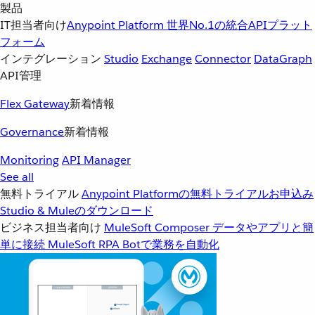
製品
IT担当者向け
Anypoint Platform
世界No.1の統合APIプラット
フォーム
インテグレーション
Studio
Exchange
Connector
DataGraph
API管理
Flex Gateway
新着情報
Governance
新着情報
Monitoring
API Manager
See all
無料トライアル
Anypoint Platformの無料トライアルお申込み
Studio & Muleのダウンロード
ビジネス担当者向け
MuleSoft Composer
データやアプリと簡
単に接続
MuleSoft RPA
Botで業務を自動化