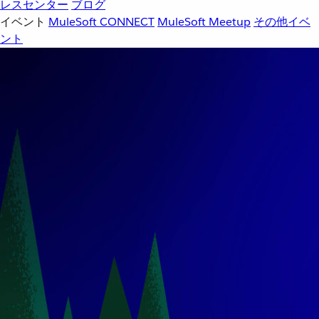
レスセンター
ブログ
イベント
MuleSoft CONNECT
MuleSoft Meetup
その他イベ
ント