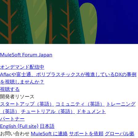
MuleSoft Forum Japan
オンデマンド配信中
Aflacや富士通、ポリプラスチックスが推進しているDXの事例
を視聴しませんか？
視聴する
開発者リソース
スタートアップ（英語）
コミュニティ（英語）
トレーニング
（英語）
チュートリアル（英語）
ドキュメント
パートナー
English
(Full site)
日本語
お問い合わせ
MuleSoft に連絡
サポートを依頼
グローバル拠