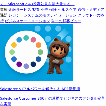
て、Microsoft への投資効果を最大化する。
業種
金融サービス
製造
小売
保険
ヘルスケア
通信・メディア
課題
レガシーシステムのモダナイゼーション
クラウドへの移
行
ビジネスオートメーション
単一の顧客ビュー
Salesforce のフルパワーを解放する API 活用術
Salesforce Customer 360との連携でビジネスのデジタル変革
を実現