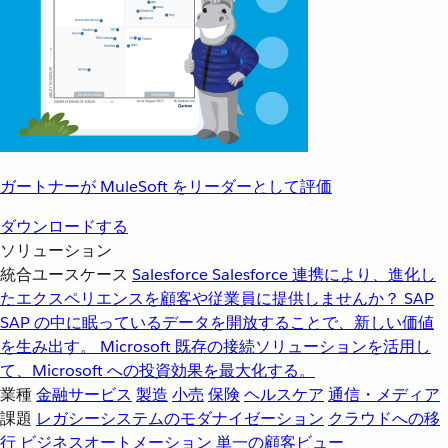
ガートナーが MuleSoft をリーダーとして評価
ダウンロードする
ソリューション
統合ユースケース
Salesforce
Salesforce 連携により、進化し
たエクスペリエンスを顧客や従業員に提供しませんか？
SAP
SAP の中に眠っているデータを開放することで、新しい価値
を生み出す。
Microsoft
既存の接続ソリューションを活用し
て、Microsoft への投資効果を最大化する。
業種
金融サービス
製造
小売
保険
ヘルスケア
通信・メディア
課題
レガシーシステムのモダナイゼーション
クラウドへの移
行
ビジネスオートメーション
単一の顧客ビュー