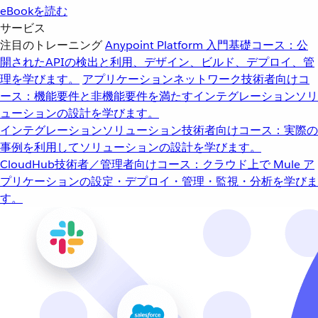
eBookを読む
サービス
注目のトレーニング
Anypoint Platform 入門
基礎コース：公
開されたAPIの検出と利用、デザイン、ビルド、デプロイ、管
理を学びます。
アプリケーションネットワーク
技術者向けコ
ース：機能要件と非機能要件を満たすインテグレーションソリ
ューションの設計を学びます。
インテグレーションソリューション
技術者向けコース：実際の
事例を利用してソリューションの設計を学びます。
CloudHub
技術者／管理者向けコース：クラウド上で Mule ア
プリケーションの設定・デプロイ・管理・監視・分析を学びま
す。