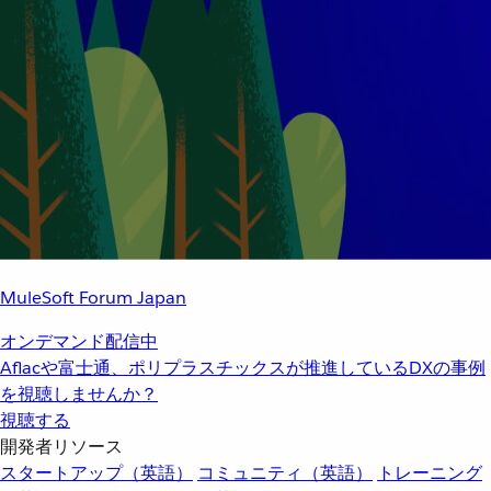
MuleSoft Forum Japan
オンデマンド配信中
Aflacや富士通、ポリプラスチックスが推進しているDXの事例
を視聴しませんか？
視聴する
開発者リソース
スタートアップ（英語）
コミュニティ（英語）
トレーニング