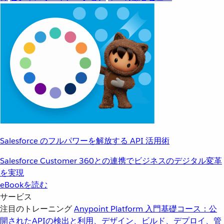
Salesforce のフルパワーを解放する API 活用術
Salesforce Customer 360との連携でビジネスのデジタル変革
を実現
eBookを読む
サービス
注目のトレーニング
Anypoint Platform 入門
基礎コース：公
開されたAPIの検出と利用、デザイン、ビルド、デプロイ、管