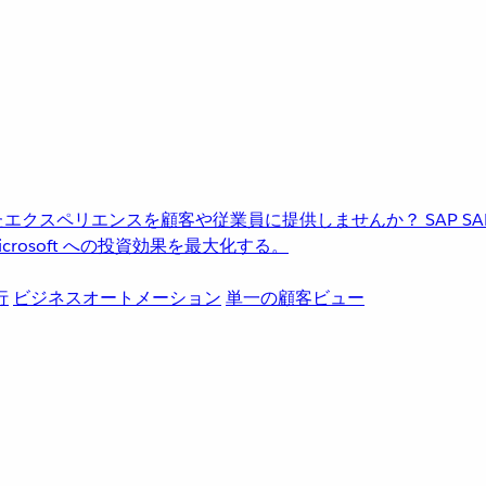
進化したエクスペリエンスを顧客や従業員に提供しませんか？
SAP
S
rosoft への投資効果を最大化する。
行
ビジネスオートメーション
単一の顧客ビュー