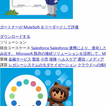
ガートナーが MuleSoft をリーダーとして評価
ダウンロードする
ソリューション
統合ユースケース
Salesforce
Salesforce 連携により、
み出す。
Microsoft
既存の接続ソリューションを活用して、Mic
業種
金融サービス
製造
小売
保険
ヘルスケア
通信・メディア
課題
レガシーシステムのモダナイゼーション
クラウドへの移