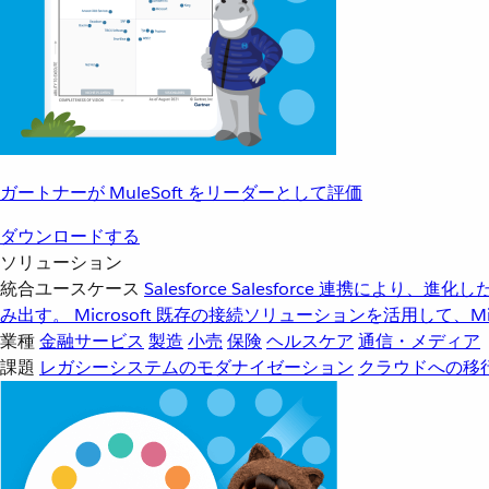
ガートナーが MuleSoft をリーダーとして評価
ダウンロードする
ソリューション
統合ユースケース
Salesforce
Salesforce 連携により、
み出す。
Microsoft
既存の接続ソリューションを活用して、Mic
業種
金融サービス
製造
小売
保険
ヘルスケア
通信・メディア
課題
レガシーシステムのモダナイゼーション
クラウドへの移