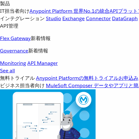
製品
IT担当者向け
Anypoint Platform
世界No.1の統合APIプラッ
インテグレーション
Studio
Exchange
Connector
DataGraph
API管理
Flex Gateway
新着情報
Governance
新着情報
Monitoring
API Manager
See all
無料トライアル
Anypoint Platformの無料トライアルお申込み
ビジネス担当者向け
MuleSoft Composer
データやアプリと簡