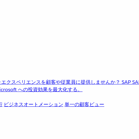
進化したエクスペリエンスを顧客や従業員に提供しませんか？
SAP
S
rosoft への投資効果を最大化する。
行
ビジネスオートメーション
単一の顧客ビュー