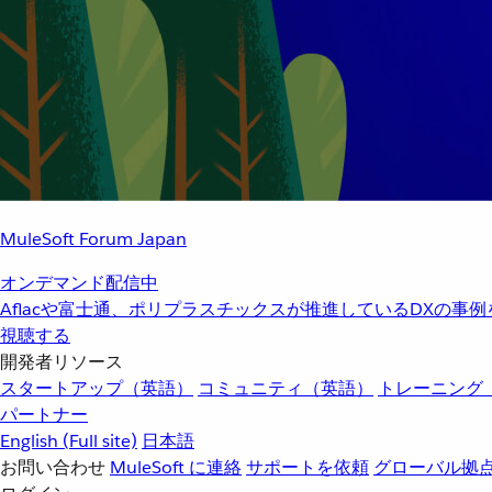
MuleSoft Forum Japan
オンデマンド配信中
Aflacや富士通、ポリプラスチックスが推進しているDXの事
視聴する
開発者リソース
スタートアップ（英語）
コミュニティ（英語）
トレーニング
パートナー
English
(Full site)
日本語
お問い合わせ
MuleSoft に連絡
サポートを依頼
グローバル拠