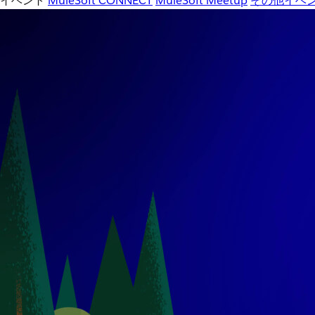
イベント
MuleSoft CONNECT
MuleSoft Meetup
その他イベ