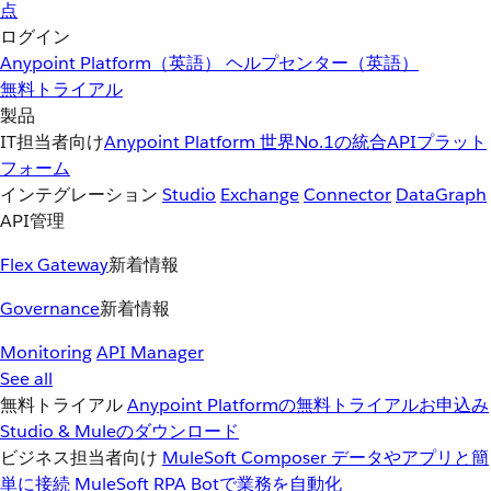
点
ログイン
Anypoint Platform（英語）
ヘルプセンター（英語）
無料トライアル
製品
IT担当者向け
Anypoint Platform
世界No.1の統合APIプラット
フォーム
インテグレーション
Studio
Exchange
Connector
DataGraph
API管理
Flex Gateway
新着情報
Governance
新着情報
Monitoring
API Manager
See all
無料トライアル
Anypoint Platformの無料トライアルお申込み
Studio & Muleのダウンロード
ビジネス担当者向け
MuleSoft Composer
データやアプリと簡
単に接続
MuleSoft RPA
Botで業務を自動化