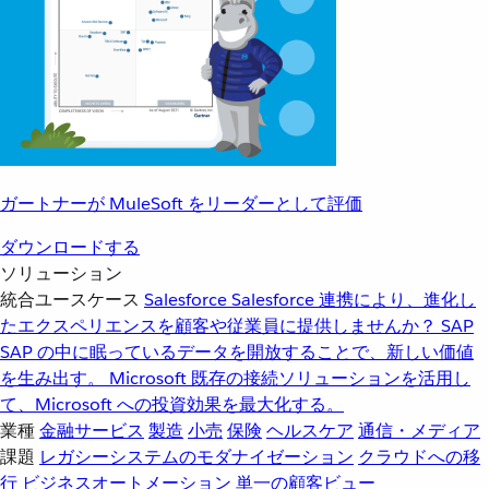
ガートナーが MuleSoft をリーダーとして評価
ダウンロードする
ソリューション
統合ユースケース
Salesforce
Salesforce 連携により、進化し
たエクスペリエンスを顧客や従業員に提供しませんか？
SAP
SAP の中に眠っているデータを開放することで、新しい価値
を生み出す。
Microsoft
既存の接続ソリューションを活用し
て、Microsoft への投資効果を最大化する。
業種
金融サービス
製造
小売
保険
ヘルスケア
通信・メディア
課題
レガシーシステムのモダナイゼーション
クラウドへの移
行
ビジネスオートメーション
単一の顧客ビュー