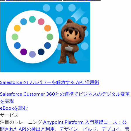
Salesforce のフルパワーを解放する API 活用術
Salesforce Customer 360との連携でビジネスのデジタル変革
を実現
eBookを読む
サービス
注目のトレーニング
Anypoint Platform 入門
基礎コース：公
開されたAPIの検出と利用、デザイン、ビルド、デプロイ、管