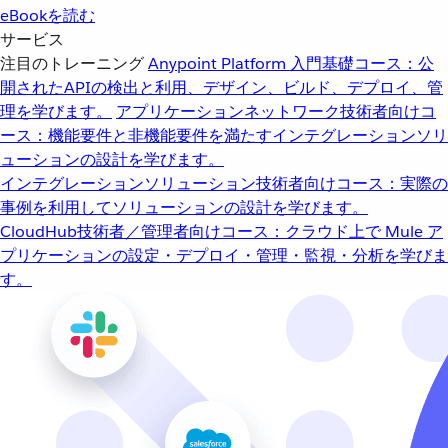
eBookを読む
サービス
注目のトレーニング
Anypoint Platform 入門
基礎コース：公
開されたAPIの検出と利用、デザイン、ビルド、デプロイ、管
理を学びます。
アプリケーションネットワーク
技術者向けコ
ース：機能要件と非機能要件を満たすインテグレーションソリ
ューションの設計を学びます。
インテグレーションソリューション
技術者向けコース：実際の
事例を利用してソリューションの設計を学びます。
CloudHub
技術者／管理者向けコース：クラウド上で Mule ア
プリケーションの設定・デプロイ・管理・監視・分析を学びま
す。