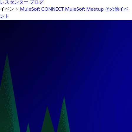
レスセンター
ブログ
イベント
MuleSoft CONNECT
MuleSoft Meetup
その他イベ
ント