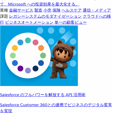
て、Microsoft への投資効果を最大化する。
業種
金融サービス
製造
小売
保険
ヘルスケア
通信・メディア
課題
レガシーシステムのモダナイゼーション
クラウドへの移
行
ビジネスオートメーション
単一の顧客ビュー
Salesforce のフルパワーを解放する API 活用術
Salesforce Customer 360との連携でビジネスのデジタル変革
を実現