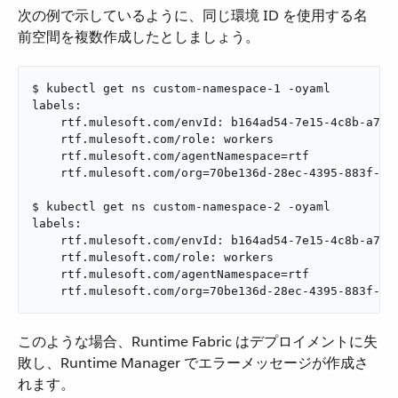
次の例で示しているように、同じ環境 ID を使用する名
前空間を複数作成したとしましょう。
$ kubectl get ns custom-namespace-1 -oyaml

labels:

    rtf.mulesoft.com/envId: b164ad54-7e15-4c8b-a7ab-
    rtf.mulesoft.com/role: workers

    rtf.mulesoft.com/agentNamespace=rtf

    rtf.mulesoft.com/org=70be136d-28ec-4395-883f-e5b
$ kubectl get ns custom-namespace-2 -oyaml

labels:

    rtf.mulesoft.com/envId: b164ad54-7e15-4c8b-a7ab-
    rtf.mulesoft.com/role: workers

    rtf.mulesoft.com/agentNamespace=rtf

    rtf.mulesoft.com/org=70be136d-28ec-4395-883f-e5
このような場合、Runtime Fabric はデプロイメントに失
敗し、Runtime Manager でエラーメッセージが作成さ
れます。