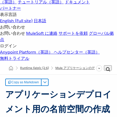
（英語）
チュートリアル（英語）
ドキュメント
パートナー
表示言語
English
(Full site)
日本語
お問い合わせ
お問い合わせ
MuleSoft に連絡
サポートを依頼
グローバル拠
点
ログイン
Anypoint Platform（英語）
ヘルプセンター（英語）
無料トライアル
Runtime Fabric
(2.6)
Mule アプリケーションのデプロイ
アプ
Copy as Markdown
アプリケーションデプロイ
メント用の名前空間の作成