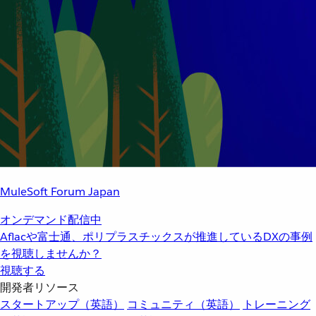
MuleSoft Forum Japan
オンデマンド配信中
Aflacや富士通、ポリプラスチックスが推進しているDXの事例
を視聴しませんか？
視聴する
開発者リソース
スタートアップ（英語）
コミュニティ（英語）
トレーニング