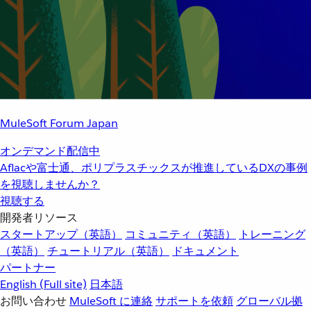
MuleSoft Forum Japan
オンデマンド配信中
Aflacや富士通、ポリプラスチックスが推進しているDXの事例
を視聴しませんか？
視聴する
開発者リソース
スタートアップ（英語）
コミュニティ（英語）
トレーニング
（英語）
チュートリアル（英語）
ドキュメント
パートナー
English
(Full site)
日本語
お問い合わせ
MuleSoft に連絡
サポートを依頼
グローバル拠