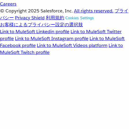
Careers
© Copyright 2025
Salesforce, Inc.
All rights reserved.
プライ
バシー
Privacy Shield
利用規約
Cookies Settings
お客様によるプライバシー設定の選択肢
Link to MuleSoft Linkedin profile
Link to MuleSoft Twitter
profile
Link to MuleSoft Instagram profile
Link to MuleSoft
Facebook profile
Link to MuleSoft Videos platform
Link to
MuleSoft Twitch profile