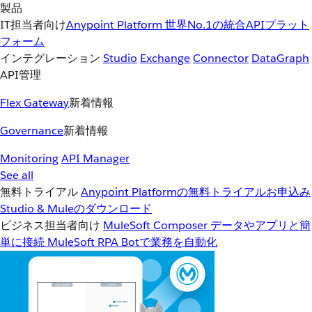
製品
IT担当者向け
Anypoint Platform
世界No.1の統合APIプラット
フォーム
インテグレーション
Studio
Exchange
Connector
DataGraph
API管理
Flex Gateway
新着情報
Governance
新着情報
Monitoring
API Manager
See all
無料トライアル
Anypoint Platformの無料トライアルお申込み
Studio & Muleのダウンロード
ビジネス担当者向け
MuleSoft Composer
データやアプリと簡
単に接続
MuleSoft RPA
Botで業務を自動化