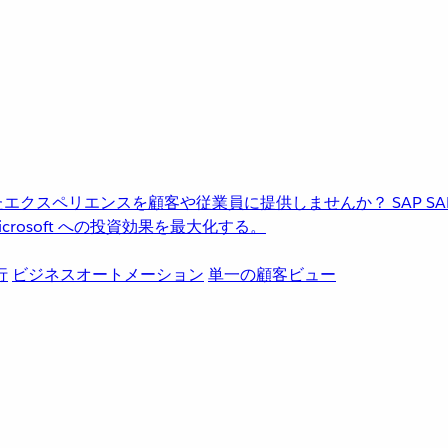
進化したエクスペリエンスを顧客や従業員に提供しませんか？
SAP
S
rosoft への投資効果を最大化する。
行
ビジネスオートメーション
単一の顧客ビュー