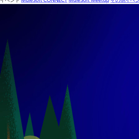
イベント
MuleSoft CONNECT
MuleSoft Meetup
その他イベ