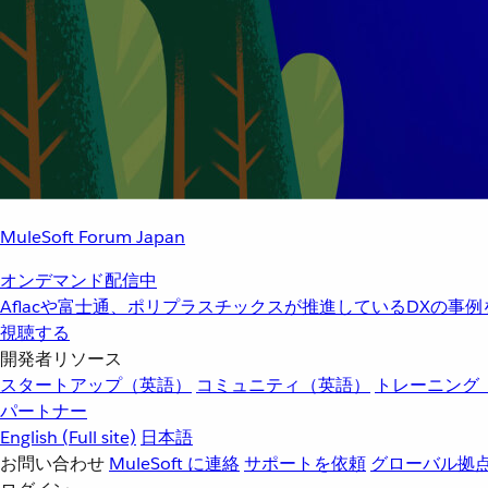
MuleSoft Forum Japan
オンデマンド配信中
Aflacや富士通、ポリプラスチックスが推進しているDXの事
視聴する
開発者リソース
スタートアップ（英語）
コミュニティ（英語）
トレーニング
パートナー
English
(Full site)
日本語
お問い合わせ
MuleSoft に連絡
サポートを依頼
グローバル拠