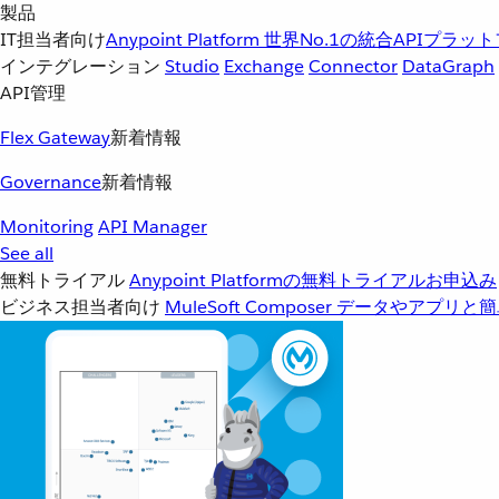
製品
IT担当者向け
Anypoint Platform
世界No.1の統合APIプラッ
インテグレーション
Studio
Exchange
Connector
DataGraph
API管理
Flex Gateway
新着情報
Governance
新着情報
Monitoring
API Manager
See all
無料トライアル
Anypoint Platformの無料トライアルお申込み
ビジネス担当者向け
MuleSoft Composer
データやアプリと簡