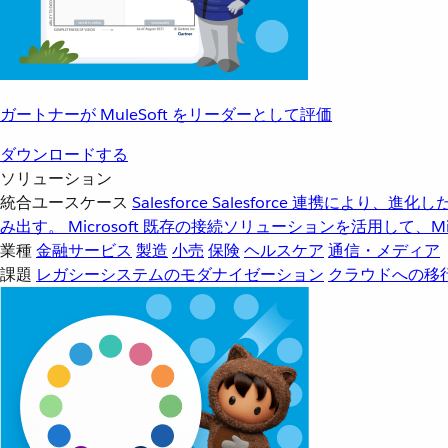
ガートナーが MuleSoft をリーダーとして評価
ダウンロードする
ソリューション
統合ユースケース
Salesforce
Salesforce 連携により、
み出す。
Microsoft
既存の接続ソリューションを活用して、Mic
業種
金融サービス
製造
小売
保険
ヘルスケア
通信・メディア
課題
レガシーシステムのモダナイゼーション
クラウドへの移