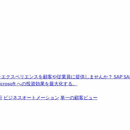
進化したエクスペリエンスを顧客や従業員に提供しませんか？
SAP
S
rosoft への投資効果を最大化する。
行
ビジネスオートメーション
単一の顧客ビュー