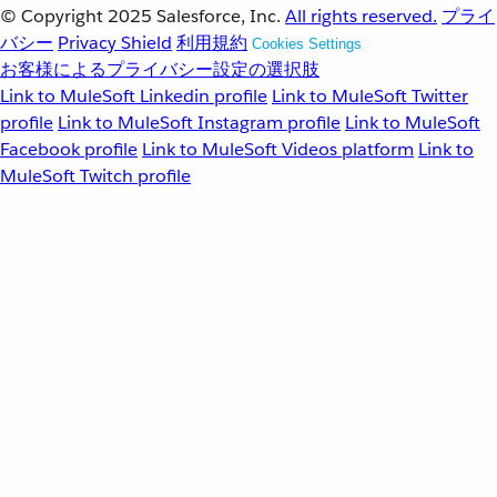
© Copyright 2025
Salesforce, Inc.
All rights reserved.
プライ
バシー
Privacy Shield
利用規約
Cookies Settings
お客様によるプライバシー設定の選択肢
Link to MuleSoft Linkedin profile
Link to MuleSoft Twitter
profile
Link to MuleSoft Instagram profile
Link to MuleSoft
Facebook profile
Link to MuleSoft Videos platform
Link to
MuleSoft Twitch profile