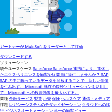
ガートナーが MuleSoft をリーダーとして評価
ダウンロードする
ソリューション
統合ユースケース
Salesforce
Salesforce 連携により、進化し
たエクスペリエンスを顧客や従業員に提供しませんか？
SAP
SAP の中に眠っているデータを開放することで、新しい価値
を生み出す。
Microsoft
既存の接続ソリューションを活用し
て、Microsoft への投資効果を最大化する。
業種
金融サービス
製造
小売
保険
ヘルスケア
通信・メディア
課題
レガシーシステムのモダナイゼーション
クラウドへの移
行
ビジネスオートメーション
単一の顧客ビュー