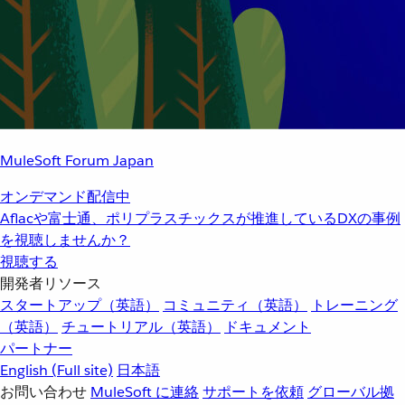
MuleSoft Forum Japan
オンデマンド配信中
Aflacや富士通、ポリプラスチックスが推進しているDXの事例
を視聴しませんか？
視聴する
開発者リソース
スタートアップ（英語）
コミュニティ（英語）
トレーニング
（英語）
チュートリアル（英語）
ドキュメント
パートナー
English
(Full site)
日本語
お問い合わせ
MuleSoft に連絡
サポートを依頼
グローバル拠