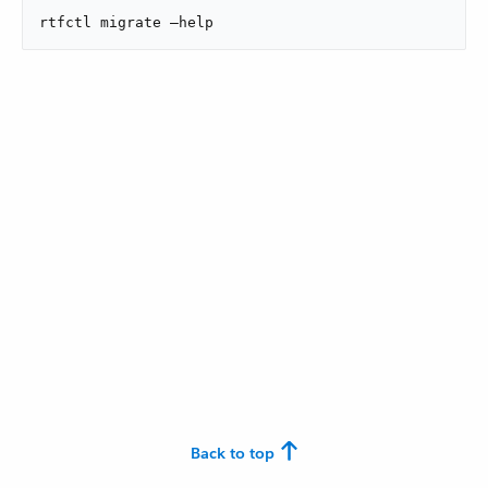
rtfctl migrate –help
Back to top