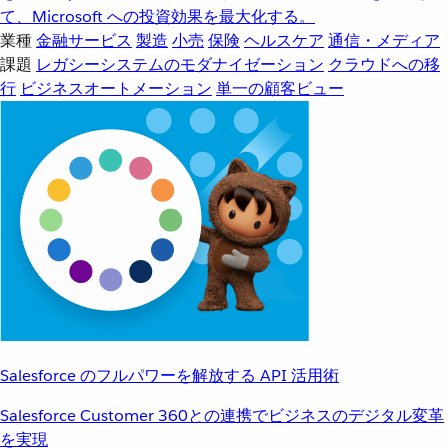
て、Microsoft への投資効果を最大化する。
業種
金融サービス
製造
小売
保険
ヘルスケア
通信・メディア
課題
レガシーシステムのモダナイゼーション
クラウドへの移
行
ビジネスオートメーション
単一の顧客ビュー
Salesforce のフルパワーを解放する API 活用術
Salesforce Customer 360との連携でビジネスのデジタル変革
を実現