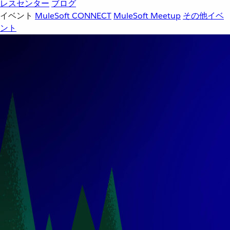
レスセンター
ブログ
イベント
MuleSoft CONNECT
MuleSoft Meetup
その他イベ
ント