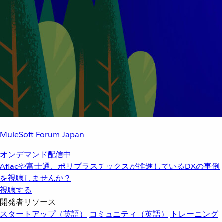
MuleSoft Forum Japan
オンデマンド配信中
Aflacや富士通、ポリプラスチックスが推進しているDXの事例
を視聴しませんか？
視聴する
開発者リソース
スタートアップ（英語）
コミュニティ（英語）
トレーニング