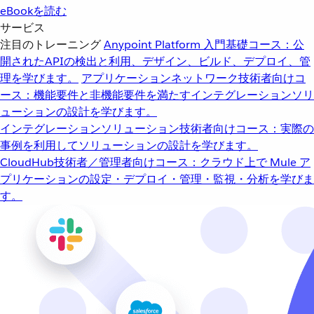
eBookを読む
サービス
注目のトレーニング
Anypoint Platform 入門
基礎コース：公
開されたAPIの検出と利用、デザイン、ビルド、デプロイ、管
理を学びます。
アプリケーションネットワーク
技術者向けコ
ース：機能要件と非機能要件を満たすインテグレーションソリ
ューションの設計を学びます。
インテグレーションソリューション
技術者向けコース：実際の
事例を利用してソリューションの設計を学びます。
CloudHub
技術者／管理者向けコース：クラウド上で Mule ア
プリケーションの設定・デプロイ・管理・監視・分析を学びま
す。