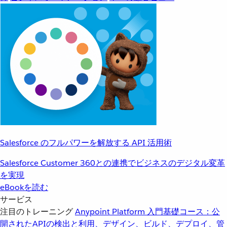
Salesforce のフルパワーを解放する API 活用術
Salesforce Customer 360との連携でビジネスのデジタル変革
を実現
eBookを読む
サービス
注目のトレーニング
Anypoint Platform 入門
基礎コース：公
開されたAPIの検出と利用、デザイン、ビルド、デプロイ、管