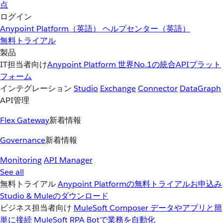
点
ログイン
Anypoint Platform（英語）
ヘルプセンター（英語）
無料トライアル
製品
IT担当者向け
Anypoint Platform
世界No.1の統合APIプラット
フォーム
インテグレーション
Studio
Exchange
Connector
DataGraph
API管理
Flex Gateway
新着情報
Governance
新着情報
Monitoring
API Manager
See all
無料トライアル
Anypoint Platformの無料トライアルお申込み
Studio & Muleのダウンロード
ビジネス担当者向け
MuleSoft Composer
データやアプリと簡
単に接続
MuleSoft RPA
Botで業務を自動化