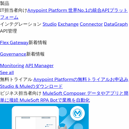
製品
IT担当者向け
Anypoint Platform
世界No.1の統合APIプラット
フォーム
インテグレーション
Studio
Exchange
Connector
DataGraph
API管理
Flex Gateway
新着情報
Governance
新着情報
Monitoring
API Manager
See all
無料トライアル
Anypoint Platformの無料トライアルお申込み
Studio & Muleのダウンロード
ビジネス担当者向け
MuleSoft Composer
データやアプリと簡
単に接続
MuleSoft RPA
Botで業務を自動化