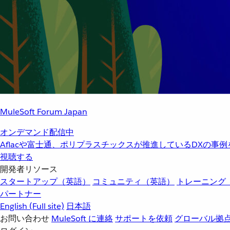
MuleSoft Forum Japan
オンデマンド配信中
Aflacや富士通、ポリプラスチックスが推進しているDXの事
視聴する
開発者リソース
スタートアップ（英語）
コミュニティ（英語）
トレーニング
パートナー
English
(Full site)
日本語
お問い合わせ
MuleSoft に連絡
サポートを依頼
グローバル拠