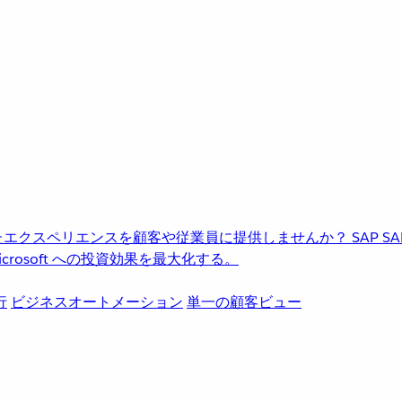
進化したエクスペリエンスを顧客や従業員に提供しませんか？
SAP
S
rosoft への投資効果を最大化する。
行
ビジネスオートメーション
単一の顧客ビュー