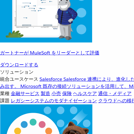
ガートナーが MuleSoft をリーダーとして評価
ダウンロードする
ソリューション
統合ユースケース
Salesforce
Salesforce 連携により、
み出す。
Microsoft
既存の接続ソリューションを活用して、Mic
業種
金融サービス
製造
小売
保険
ヘルスケア
通信・メディア
課題
レガシーシステムのモダナイゼーション
クラウドへの移