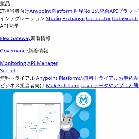
製品
IT担当者向け
Anypoint Platform
世界No.1の統合APIプラッ
インテグレーション
Studio
Exchange
Connector
DataGraph
API管理
Flex Gateway
新着情報
Governance
新着情報
Monitoring
API Manager
See all
無料トライアル
Anypoint Platformの無料トライアルお申込み
ビジネス担当者向け
MuleSoft Composer
データやアプリと簡