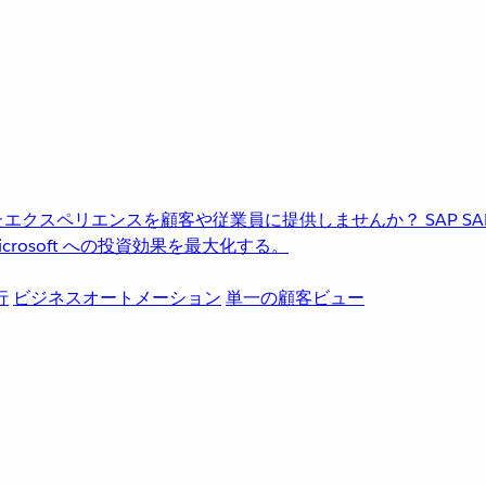
進化したエクスペリエンスを顧客や従業員に提供しませんか？
SAP
S
rosoft への投資効果を最大化する。
行
ビジネスオートメーション
単一の顧客ビュー