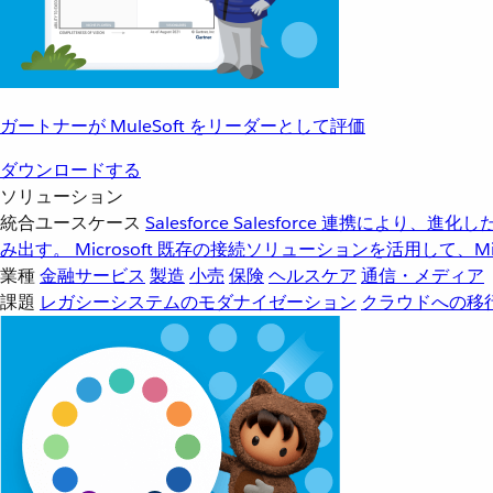
ガートナーが MuleSoft をリーダーとして評価
ダウンロードする
ソリューション
統合ユースケース
Salesforce
Salesforce 連携により、
み出す。
Microsoft
既存の接続ソリューションを活用して、Mic
業種
金融サービス
製造
小売
保険
ヘルスケア
通信・メディア
課題
レガシーシステムのモダナイゼーション
クラウドへの移