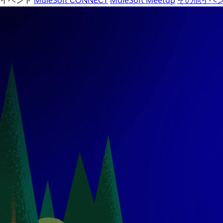
イベント
MuleSoft CONNECT
MuleSoft Meetup
その他イベ