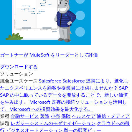
ガートナーが MuleSoft をリーダーとして評価
ダウンロードする
ソリューション
統合ユースケース
Salesforce
Salesforce 連携により、進化し
たエクスペリエンスを顧客や従業員に提供しませんか？
SAP
SAP の中に眠っているデータを開放することで、新しい価値
を生み出す。
Microsoft
既存の接続ソリューションを活用し
て、Microsoft への投資効果を最大化する。
業種
金融サービス
製造
小売
保険
ヘルスケア
通信・メディア
課題
レガシーシステムのモダナイゼーション
クラウドへの移
行
ビジネスオートメーション
単一の顧客ビュー