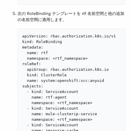
次の RoleBinding テンプレートを rtf 名前空間と他の追加
の名前空間に適用します。
apiVersion: rbac.authorization.k8s.io/v1

kind: RoleBinding

metadata:

  name: rtf

  namespace: <rtf_namespace>

roleRef:

  apiGroup: rbac.authorization.k8s.io

  kind: ClusterRole

  name: system:openshift:scc:anyuid

subjects:

  - kind: ServiceAccount

    name: rtf-agent

    namespace: <rtf_namespace>

  - kind: ServiceAccount

    name: mule-clusterip-service

    namespace: <rtf_namespace>

  - kind: ServiceAccount

    name: resource-cache
