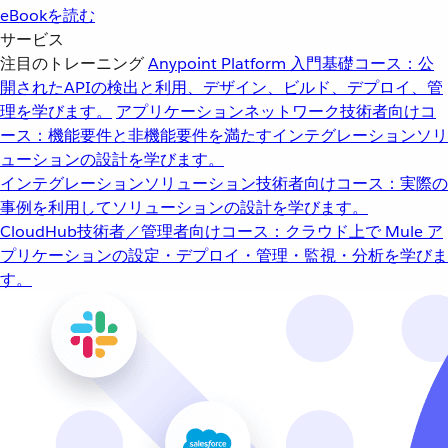
eBookを読む
サービス
注目のトレーニング
Anypoint Platform 入門
基礎コース：公
開されたAPIの検出と利用、デザイン、ビルド、デプロイ、管
理を学びます。
アプリケーションネットワーク
技術者向けコ
ース：機能要件と非機能要件を満たすインテグレーションソリ
ューションの設計を学びます。
インテグレーションソリューション
技術者向けコース：実際の
事例を利用してソリューションの設計を学びます。
CloudHub
技術者／管理者向けコース：クラウド上で Mule ア
プリケーションの設定・デプロイ・管理・監視・分析を学びま
す。