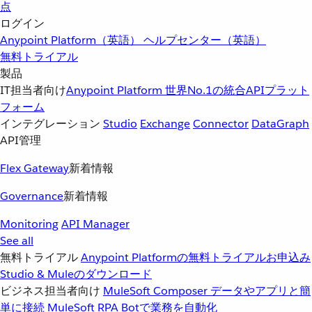
点
ログイン
Anypoint Platform（英語）
ヘルプセンター（英語）
無料トライアル
製品
IT担当者向け
Anypoint Platform
世界No.1の統合APIプラット
フォーム
インテグレーション
Studio
Exchange
Connector
DataGraph
API管理
Flex Gateway
新着情報
Governance
新着情報
Monitoring
API Manager
See all
無料トライアル
Anypoint Platformの無料トライアルお申込み
Studio & Muleのダウンロード
ビジネス担当者向け
MuleSoft Composer
データやアプリと簡
単に接続
MuleSoft RPA
Botで業務を自動化