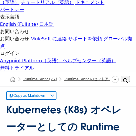
（英語）
チュートリアル（英語）
ドキュメント
パートナー
表示言語
English
(Full site)
日本語
お問い合わせ
お問い合わせ
MuleSoft に連絡
サポートを依頼
グローバル拠
点
ログイン
Anypoint Platform（英語）
ヘルプセンター（英語）
無料トライアル
Runtime Fabric
(2.7)
Runtime Fabric のセットアップ
Runti
Copy as Markdown
Kubernetes (K8s) オペレ
ーターとしての Runtime