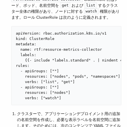
ード、ポッド、名前空間を ​
​ および ​
​ するクラス
get
list
ター全体の権限があり、ノードに対する ​
​ 権限があり
watch
ます。ロール ClusterRole は次のように定義されます。
apiVersion: rbac.authorization.k8s.io/v1

kind: ClusterRole

metadata:

  name: rtf:resource-metrics-collector

  labels:

    {{- include "labels.standard" . | nindent 4 }
rules:

  - apiGroups: [""]

    resources: ["nodes", "pods", "namespaces"]

    verbs: ["list", "get"]

  - apiGroups: [""]

    resources: ["nodes"]

    verbs: ["watch"]
クラスターで、アプリケーションデプロイメント用の追加
の名前空間を作成し、必要な表示ラベルを名前空間に追加
します。そのためには、次のコンテンツで YAML ファイル