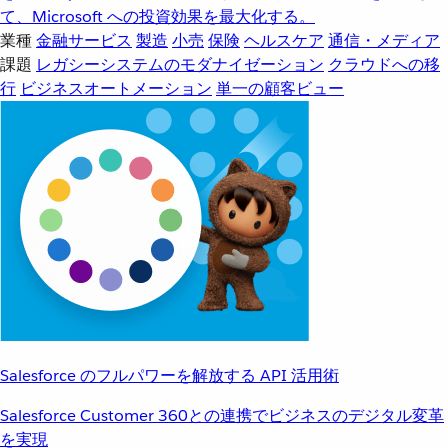
て、Microsoft への投資効果を最大化する。
業種
金融サービス
製造
小売
保険
ヘルスケア
通信・メディア
課題
レガシーシステムのモダナイゼーション
クラウドへの移
行
ビジネスオートメーション
単一の顧客ビュー
Salesforce のフルパワーを解放する API 活用術
Salesforce Customer 360との連携でビジネスのデジタル変革
を実現