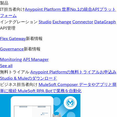
製品
IT担当者向け
Anypoint Platform
世界No.1の統合APIプラット
フォーム
インテグレーション
Studio
Exchange
Connector
DataGraph
API管理
Flex Gateway
新着情報
Governance
新着情報
Monitoring
API Manager
See all
無料トライアル
Anypoint Platformの無料トライアルお申込み
Studio & Muleのダウンロード
ビジネス担当者向け
MuleSoft Composer
データやアプリと簡
単に接続
MuleSoft RPA
Botで業務を自動化