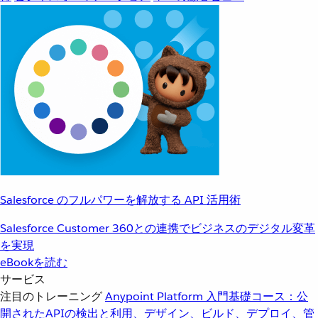
Salesforce のフルパワーを解放する API 活用術
Salesforce Customer 360との連携でビジネスのデジタル変革
を実現
eBookを読む
サービス
注目のトレーニング
Anypoint Platform 入門
基礎コース：公
開されたAPIの検出と利用、デザイン、ビルド、デプロイ、管