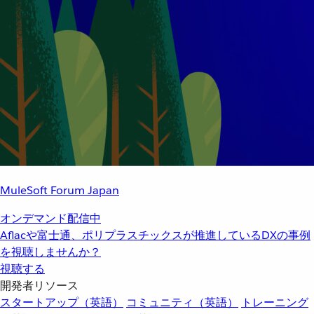
MuleSoft Forum Japan
オンデマンド配信中
Aflacや富士通、ポリプラスチックスが推進しているDXの事例
を視聴しませんか？
視聴する
開発者リソース
スタートアップ（英語）
コミュニティ（英語）
トレーニング