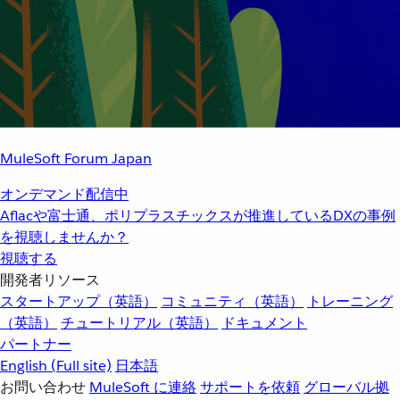
MuleSoft Forum Japan
オンデマンド配信中
Aflacや富士通、ポリプラスチックスが推進しているDXの事例
を視聴しませんか？
視聴する
開発者リソース
スタートアップ（英語）
コミュニティ（英語）
トレーニング
（英語）
チュートリアル（英語）
ドキュメント
パートナー
English
(Full site)
日本語
お問い合わせ
MuleSoft に連絡
サポートを依頼
グローバル拠