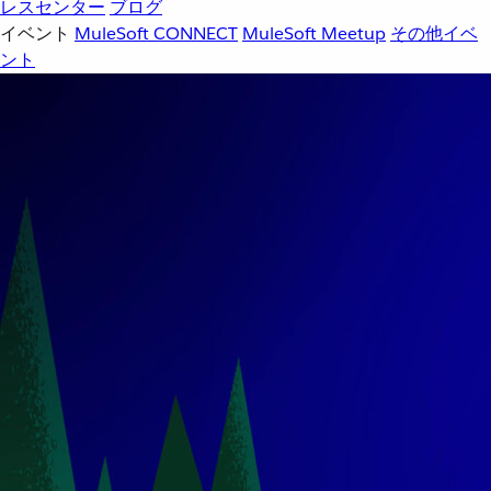
レスセンター
ブログ
イベント
MuleSoft CONNECT
MuleSoft Meetup
その他イベ
ント