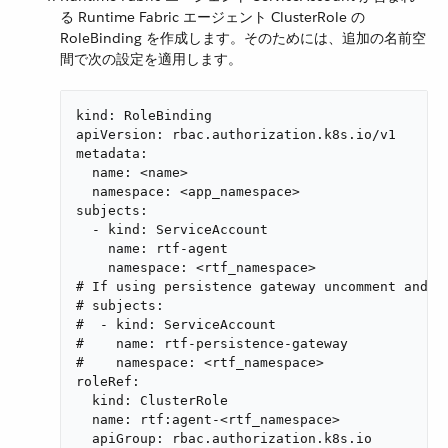
る Runtime Fabric エージェント ClusterRole の
RoleBinding を作成します。そのためには、追加の名前空
間で次の設定を適用します。
kind: RoleBinding

apiVersion: rbac.authorization.k8s.io/v1

metadata:

  name: <name>

  namespace: <app_namespace>

subjects:

  - kind: ServiceAccount

    name: rtf-agent

    namespace: <rtf_namespace>

# If using persistence gateway uncomment and p
# subjects:

#  - kind: ServiceAccount

#    name: rtf-persistence-gateway

#    namespace: <rtf_namespace>

roleRef:

  kind: ClusterRole

  name: rtf:agent-<rtf_namespace>

  apiGroup: rbac.authorization.k8s.io