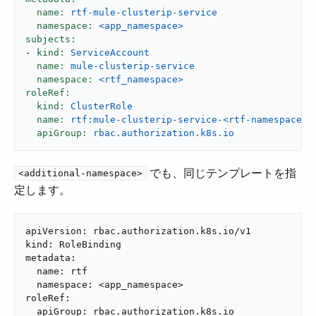
name:
rtf-mule-clusterip-service
namespace:
<app_namespace>
subjects:
-
kind:
ServiceAccount
name:
mule-clusterip-service
namespace:
<rtf_namespace>
roleRef:
kind:
ClusterRole
name:
rtf:mule-clusterip-service-<rtf-namespace>
apiGroup:
rbac.authorization.k8s.io
​ でも、同じテンプレートを指
<additional-namespace>
定します。
apiVersion: rbac.authorization.k8s.io/v1

kind: RoleBinding

metadata:

  name: rtf

  namespace: <app_namespace>

roleRef:

  apiGroup: rbac.authorization.k8s.io
