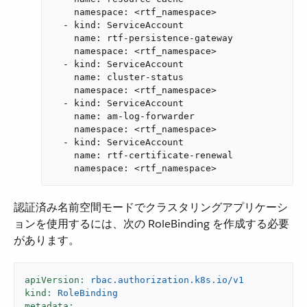
    namespace: <rtf_namespace>

  - kind: ServiceAccount

    name: rtf-persistence-gateway

    namespace: <rtf_namespace>

  - kind: ServiceAccount

    name: cluster-status

    namespace: <rtf_namespace>

  - kind: ServiceAccount

    name: am-log-forwarder

    namespace: <rtf_namespace>

  - kind: ServiceAccount

    name: rtf-certificate-renewal

    namespace: <rtf_namespace>
認証済み名前空間モードでクラスタリングアプリケーシ
ョンを使用するには、次の RoleBinding を作成する必要
があります。
apiVersion:
rbac.authorization.k8s.io/v1
kind:
RoleBinding
metadata: