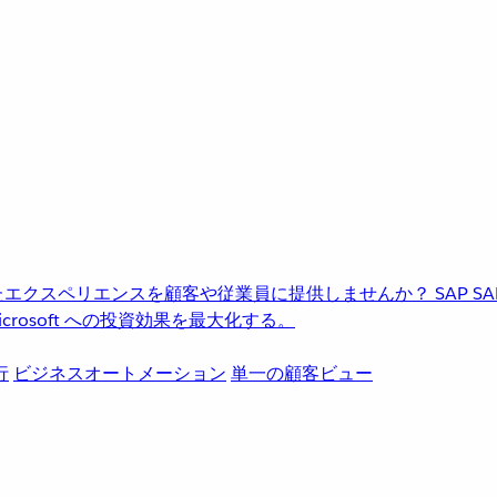
進化したエクスペリエンスを顧客や従業員に提供しませんか？
SAP
S
rosoft への投資効果を最大化する。
行
ビジネスオートメーション
単一の顧客ビュー