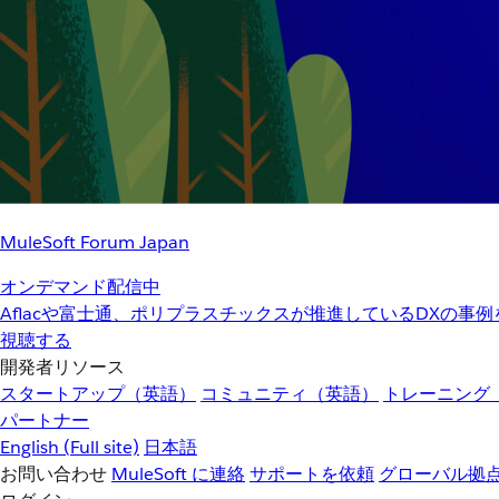
MuleSoft Forum Japan
オンデマンド配信中
Aflacや富士通、ポリプラスチックスが推進しているDXの事
視聴する
開発者リソース
スタートアップ（英語）
コミュニティ（英語）
トレーニング
パートナー
English
(Full site)
日本語
お問い合わせ
MuleSoft に連絡
サポートを依頼
グローバル拠