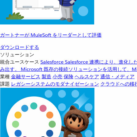
ガートナーが MuleSoft をリーダーとして評価
ダウンロードする
ソリューション
統合ユースケース
Salesforce
Salesforce 連携により、
み出す。
Microsoft
既存の接続ソリューションを活用して、Mic
業種
金融サービス
製造
小売
保険
ヘルスケア
通信・メディア
課題
レガシーシステムのモダナイゼーション
クラウドへの移