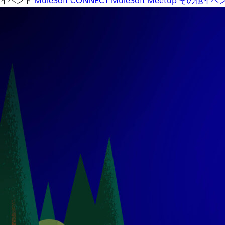
イベント
MuleSoft CONNECT
MuleSoft Meetup
その他イベ