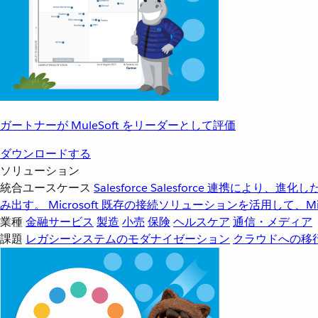
ガートナーが MuleSoft をリーダーとして評価
ダウンロードする
ソリューション
統合ユースケース
Salesforce
Salesforce 連携により、
み出す。
Microsoft
既存の接続ソリューションを活用して、Mic
業種
金融サービス
製造
小売
保険
ヘルスケア
通信・メディア
課題
レガシーシステムのモダナイゼーション
クラウドへの移