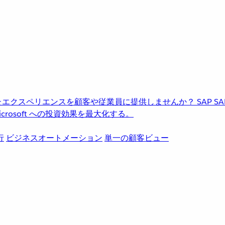
進化したエクスペリエンスを顧客や従業員に提供しませんか？
SAP
S
rosoft への投資効果を最大化する。
行
ビジネスオートメーション
単一の顧客ビュー