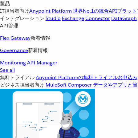
製品
IT担当者向け
Anypoint Platform
世界No.1の統合APIプラッ
インテグレーション
Studio
Exchange
Connector
DataGraph
API管理
Flex Gateway
新着情報
Governance
新着情報
Monitoring
API Manager
See all
無料トライアル
Anypoint Platformの無料トライアルお申込み
ビジネス担当者向け
MuleSoft Composer
データやアプリと簡