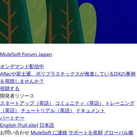
MuleSoft Forum Japan
オンデマンド配信中
Aflacや富士通、ポリプラスチックスが推進しているDXの事例
を視聴しませんか？
視聴する
開発者リソース
スタートアップ（英語）
コミュニティ（英語）
トレーニング
（英語）
チュートリアル（英語）
ドキュメント
パートナー
English
(Full site)
日本語
お問い合わせ
MuleSoft に連絡
サポートを依頼
グローバル拠