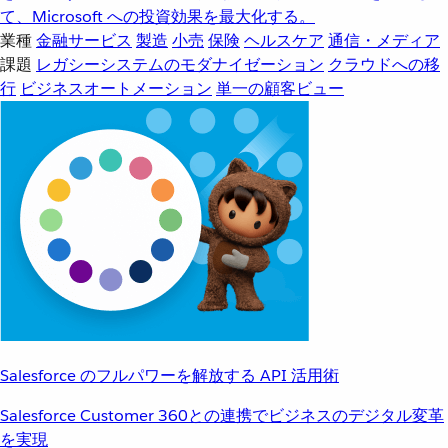
て、Microsoft への投資効果を最大化する。
業種
金融サービス
製造
小売
保険
ヘルスケア
通信・メディア
課題
レガシーシステムのモダナイゼーション
クラウドへの移
行
ビジネスオートメーション
単一の顧客ビュー
Salesforce のフルパワーを解放する API 活用術
Salesforce Customer 360との連携でビジネスのデジタル変革
を実現