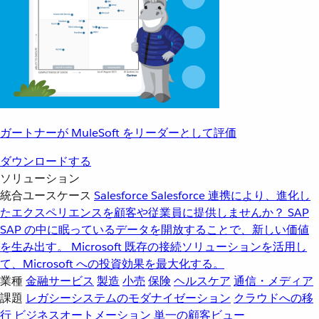
ガートナーが MuleSoft をリーダーとして評価
ダウンロードする
ソリューション
統合ユースケース
Salesforce
Salesforce 連携により、進化し
たエクスペリエンスを顧客や従業員に提供しませんか？
SAP
SAP の中に眠っているデータを開放することで、新しい価値
を生み出す。
Microsoft
既存の接続ソリューションを活用し
て、Microsoft への投資効果を最大化する。
業種
金融サービス
製造
小売
保険
ヘルスケア
通信・メディア
課題
レガシーシステムのモダナイゼーション
クラウドへの移
行
ビジネスオートメーション
単一の顧客ビュー