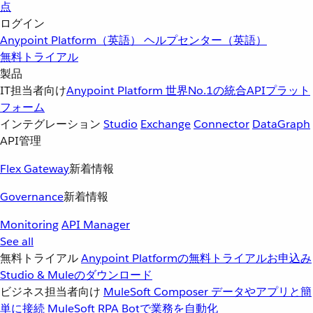
点
ログイン
Anypoint Platform（英語）
ヘルプセンター（英語）
無料トライアル
製品
IT担当者向け
Anypoint Platform
世界No.1の統合APIプラット
フォーム
インテグレーション
Studio
Exchange
Connector
DataGraph
API管理
Flex Gateway
新着情報
Governance
新着情報
Monitoring
API Manager
See all
無料トライアル
Anypoint Platformの無料トライアルお申込み
Studio & Muleのダウンロード
ビジネス担当者向け
MuleSoft Composer
データやアプリと簡
単に接続
MuleSoft RPA
Botで業務を自動化