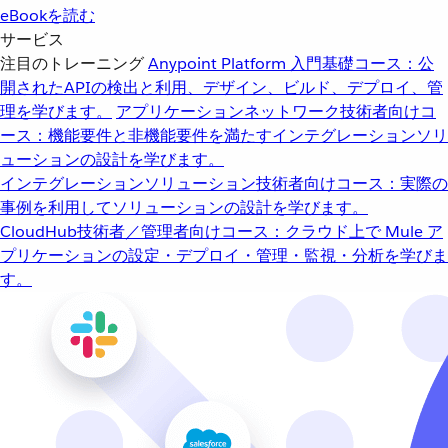
eBookを読む
サービス
注目のトレーニング
Anypoint Platform 入門
基礎コース：公
開されたAPIの検出と利用、デザイン、ビルド、デプロイ、管
理を学びます。
アプリケーションネットワーク
技術者向けコ
ース：機能要件と非機能要件を満たすインテグレーションソリ
ューションの設計を学びます。
インテグレーションソリューション
技術者向けコース：実際の
事例を利用してソリューションの設計を学びます。
CloudHub
技術者／管理者向けコース：クラウド上で Mule ア
プリケーションの設定・デプロイ・管理・監視・分析を学びま
す。