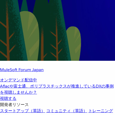
MuleSoft Forum Japan
オンデマンド配信中
Aflacや富士通、ポリプラスチックスが推進しているDXの事例
を視聴しませんか？
視聴する
開発者リソース
スタートアップ（英語）
コミュニティ（英語）
トレーニング