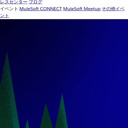
レスセンター
ブログ
イベント
MuleSoft CONNECT
MuleSoft Meetup
その他イベ
ント