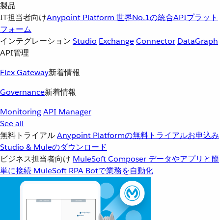
製品
IT担当者向け
Anypoint Platform
世界No.1の統合APIプラット
フォーム
インテグレーション
Studio
Exchange
Connector
DataGraph
API管理
Flex Gateway
新着情報
Governance
新着情報
Monitoring
API Manager
See all
無料トライアル
Anypoint Platformの無料トライアルお申込み
Studio & Muleのダウンロード
ビジネス担当者向け
MuleSoft Composer
データやアプリと簡
単に接続
MuleSoft RPA
Botで業務を自動化