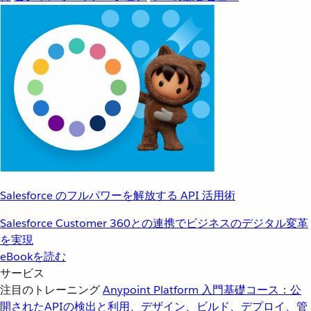
Salesforce のフルパワーを解放する API 活用術
Salesforce Customer 360との連携でビジネスのデジタル変革
を実現
eBookを読む
サービス
注目のトレーニング
Anypoint Platform 入門
基礎コース：公
開されたAPIの検出と利用、デザイン、ビルド、デプロイ、管