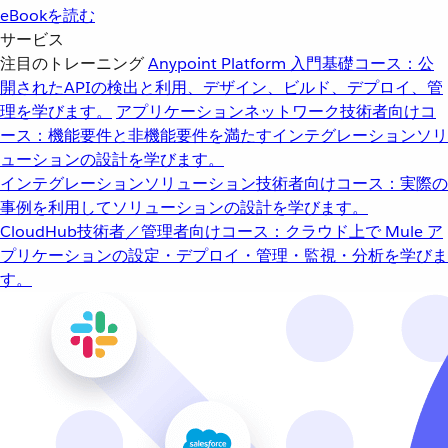
eBookを読む
サービス
注目のトレーニング
Anypoint Platform 入門
基礎コース：公
開されたAPIの検出と利用、デザイン、ビルド、デプロイ、管
理を学びます。
アプリケーションネットワーク
技術者向けコ
ース：機能要件と非機能要件を満たすインテグレーションソリ
ューションの設計を学びます。
インテグレーションソリューション
技術者向けコース：実際の
事例を利用してソリューションの設計を学びます。
CloudHub
技術者／管理者向けコース：クラウド上で Mule ア
プリケーションの設定・デプロイ・管理・監視・分析を学びま
す。