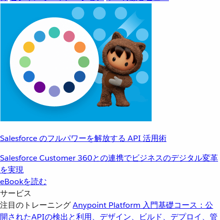
Salesforce のフルパワーを解放する API 活用術
Salesforce Customer 360との連携でビジネスのデジタル変革
を実現
eBookを読む
サービス
注目のトレーニング
Anypoint Platform 入門
基礎コース：公
開されたAPIの検出と利用、デザイン、ビルド、デプロイ、管