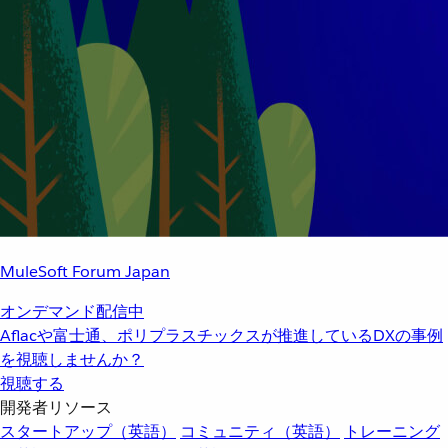
MuleSoft Forum Japan
オンデマンド配信中
Aflacや富士通、ポリプラスチックスが推進しているDXの事例
を視聴しませんか？
視聴する
開発者リソース
スタートアップ（英語）
コミュニティ（英語）
トレーニング