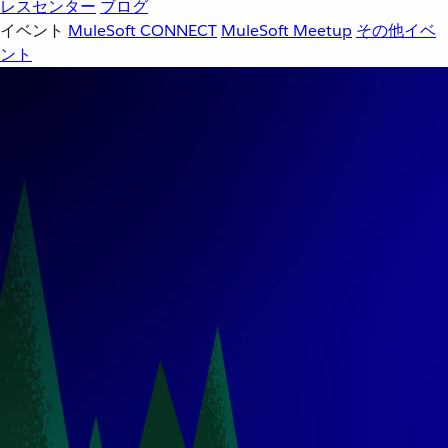
レスセンター
ブログ
イベント
MuleSoft CONNECT
MuleSoft Meetup
その他イベ
ント