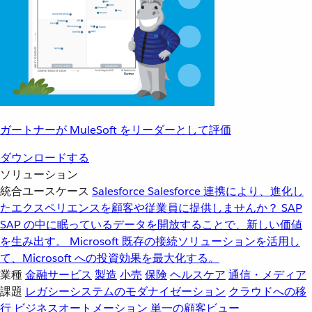
ガートナーが MuleSoft をリーダーとして評価
ダウンロードする
ソリューション
統合ユースケース
Salesforce
Salesforce 連携により、進化し
たエクスペリエンスを顧客や従業員に提供しませんか？
SAP
SAP の中に眠っているデータを開放することで、新しい価値
を生み出す。
Microsoft
既存の接続ソリューションを活用し
て、Microsoft への投資効果を最大化する。
業種
金融サービス
製造
小売
保険
ヘルスケア
通信・メディア
課題
レガシーシステムのモダナイゼーション
クラウドへの移
行
ビジネスオートメーション
単一の顧客ビュー