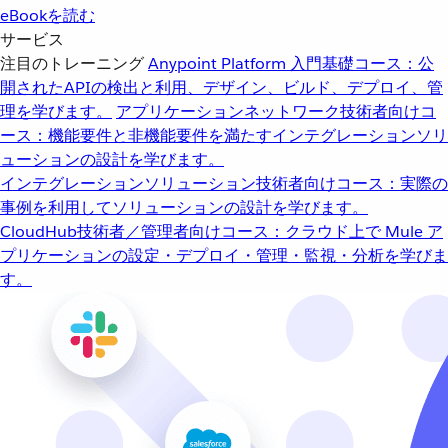
eBookを読む
サービス
注目のトレーニング
Anypoint Platform 入門
基礎コース：公
開されたAPIの検出と利用、デザイン、ビルド、デプロイ、管
理を学びます。
アプリケーションネットワーク
技術者向けコ
ース：機能要件と非機能要件を満たすインテグレーションソリ
ューションの設計を学びます。
インテグレーションソリューション
技術者向けコース：実際の
事例を利用してソリューションの設計を学びます。
CloudHub
技術者／管理者向けコース：クラウド上で Mule ア
プリケーションの設定・デプロイ・管理・監視・分析を学びま
す。