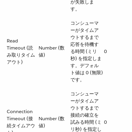
が失敗しま
す。
コンシューマ
ーがタイムア
ウトするまで
Read
応答を待機す
Timeout (読
Number (数
る時間 (ミリ
0
み取りタイム
値)
秒) を指定しま
アウト)
す。デフォル
ト値は 0 (無限)
です。
コンシューマ
ーがタイムア
ウトするまで
Connection
接続の確立を
Timeout (接
Number (数
試みる時間 (ミ
0
続タイムアウ
値)
リ秒) を指定し