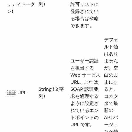
リティトーク
列)
許可リストに
ン)
登録されてい
る場合は省略
できます。
デフォ
ルト値
はあり
ユーザー認証
ません
を担当する
が、空
Web サービス
白のま
URL。これは
まにす
String (文字
SOAP 認証要
ると、
認証 URL
列)
求を処理する
コネク
ように設定さ
タで最
れているエン
新の
ドポイントの
API バ
URL です。
ージョ
ンが使