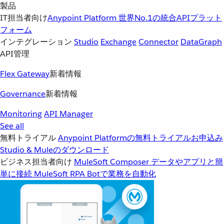
製品
IT担当者向け
Anypoint Platform
世界No.1の統合APIプラット
フォーム
インテグレーション
Studio
Exchange
Connector
DataGraph
API管理
Flex Gateway
新着情報
Governance
新着情報
Monitoring
API Manager
See all
無料トライアル
Anypoint Platformの無料トライアルお申込み
Studio & Muleのダウンロード
ビジネス担当者向け
MuleSoft Composer
データやアプリと簡
単に接続
MuleSoft RPA
Botで業務を自動化