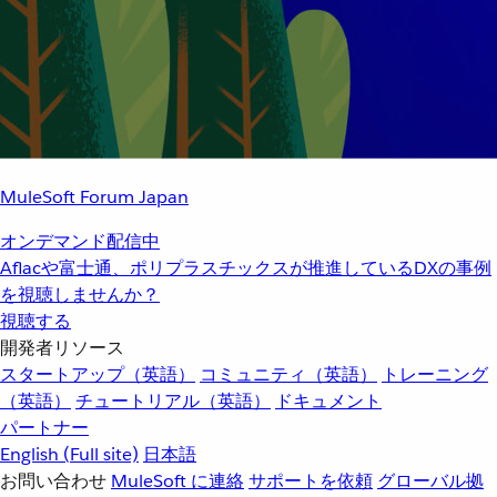
MuleSoft Forum Japan
オンデマンド配信中
Aflacや富士通、ポリプラスチックスが推進しているDXの事例
を視聴しませんか？
視聴する
開発者リソース
スタートアップ（英語）
コミュニティ（英語）
トレーニング
（英語）
チュートリアル（英語）
ドキュメント
パートナー
English
(Full site)
日本語
お問い合わせ
MuleSoft に連絡
サポートを依頼
グローバル拠