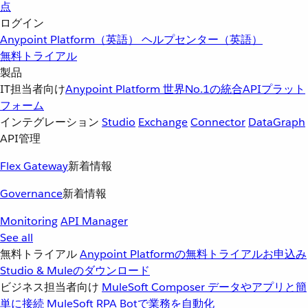
点
ログイン
Anypoint Platform（英語）
ヘルプセンター（英語）
無料トライアル
製品
IT担当者向け
Anypoint Platform
世界No.1の統合APIプラット
フォーム
インテグレーション
Studio
Exchange
Connector
DataGraph
API管理
Flex Gateway
新着情報
Governance
新着情報
Monitoring
API Manager
See all
無料トライアル
Anypoint Platformの無料トライアルお申込み
Studio & Muleのダウンロード
ビジネス担当者向け
MuleSoft Composer
データやアプリと簡
単に接続
MuleSoft RPA
Botで業務を自動化