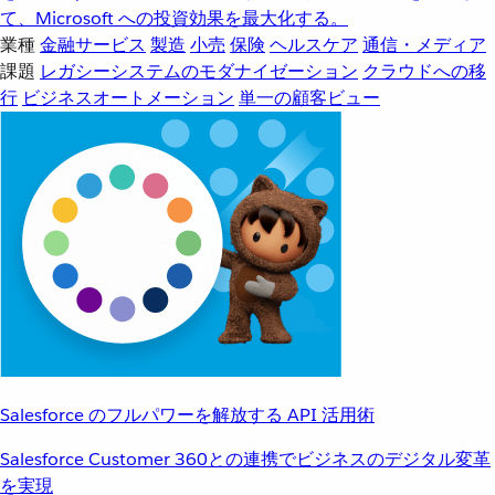
て、Microsoft への投資効果を最大化する。
業種
金融サービス
製造
小売
保険
ヘルスケア
通信・メディア
課題
レガシーシステムのモダナイゼーション
クラウドへの移
行
ビジネスオートメーション
単一の顧客ビュー
Salesforce のフルパワーを解放する API 活用術
Salesforce Customer 360との連携でビジネスのデジタル変革
を実現