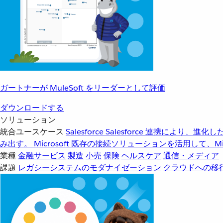
ガートナーが MuleSoft をリーダーとして評価
ダウンロードする
ソリューション
統合ユースケース
Salesforce
Salesforce 連携により、
み出す。
Microsoft
既存の接続ソリューションを活用して、Mic
業種
金融サービス
製造
小売
保険
ヘルスケア
通信・メディア
課題
レガシーシステムのモダナイゼーション
クラウドへの移