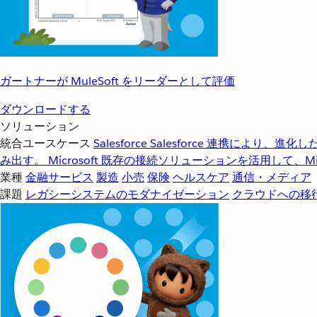
ガートナーが MuleSoft をリーダーとして評価
ダウンロードする
ソリューション
統合ユースケース
Salesforce
Salesforce 連携により、
み出す。
Microsoft
既存の接続ソリューションを活用して、Mic
業種
金融サービス
製造
小売
保険
ヘルスケア
通信・メディア
課題
レガシーシステムのモダナイゼーション
クラウドへの移