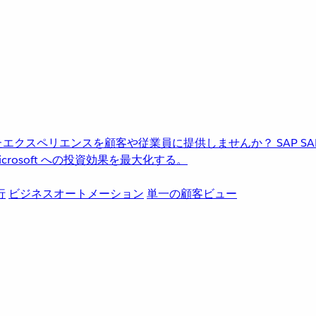
進化したエクスペリエンスを顧客や従業員に提供しませんか？
SAP
S
rosoft への投資効果を最大化する。
行
ビジネスオートメーション
単一の顧客ビュー