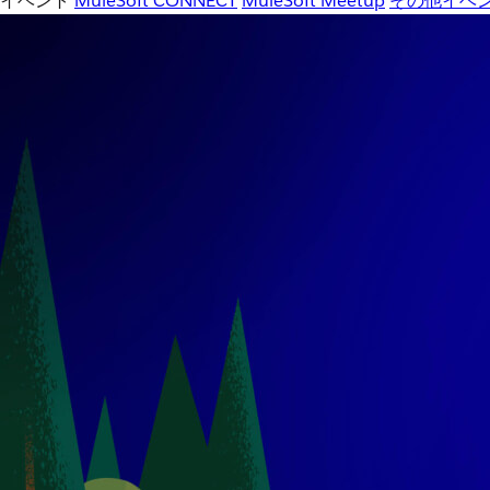
イベント
MuleSoft CONNECT
MuleSoft Meetup
その他イベ