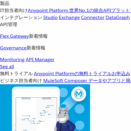
製品
IT担当者向け
Anypoint Platform
世界No.1の統合APIプラッ
インテグレーション
Studio
Exchange
Connector
DataGraph
API管理
Flex Gateway
新着情報
Governance
新着情報
Monitoring
API Manager
See all
無料トライアル
Anypoint Platformの無料トライアルお申込み
ビジネス担当者向け
MuleSoft Composer
データやアプリと簡