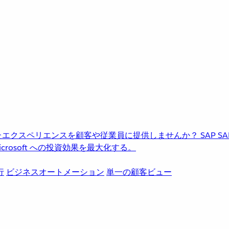
進化したエクスペリエンスを顧客や従業員に提供しませんか？
SAP
S
rosoft への投資効果を最大化する。
行
ビジネスオートメーション
単一の顧客ビュー