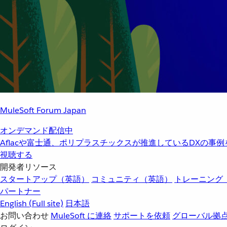
MuleSoft Forum Japan
オンデマンド配信中
Aflacや富士通、ポリプラスチックスが推進しているDXの事
視聴する
開発者リソース
スタートアップ（英語）
コミュニティ（英語）
トレーニング
パートナー
English
(Full site)
日本語
お問い合わせ
MuleSoft に連絡
サポートを依頼
グローバル拠