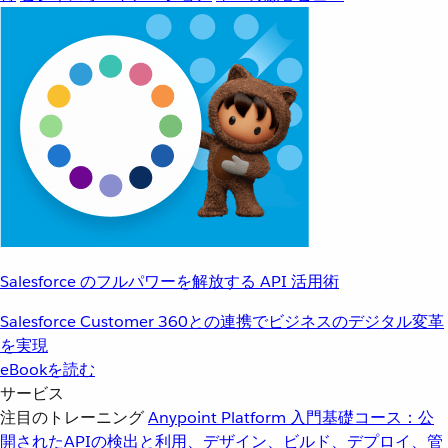
Salesforce のフルパワーを解放する API 活用術
Salesforce Customer 360との連携でビジネスのデジタル変革
を実現
eBookを読む
サービス
注目のトレーニング
Anypoint Platform 入門
基礎コース：公
開されたAPIの検出と利用、デザイン、ビルド、デプロイ、管