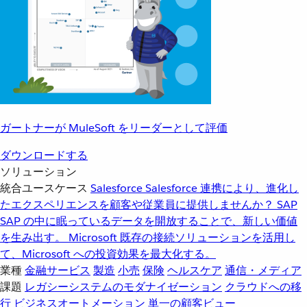
ガートナーが MuleSoft をリーダーとして評価
ダウンロードする
ソリューション
統合ユースケース
Salesforce
Salesforce 連携により、進化し
たエクスペリエンスを顧客や従業員に提供しませんか？
SAP
SAP の中に眠っているデータを開放することで、新しい価値
を生み出す。
Microsoft
既存の接続ソリューションを活用し
て、Microsoft への投資効果を最大化する。
業種
金融サービス
製造
小売
保険
ヘルスケア
通信・メディア
課題
レガシーシステムのモダナイゼーション
クラウドへの移
行
ビジネスオートメーション
単一の顧客ビュー