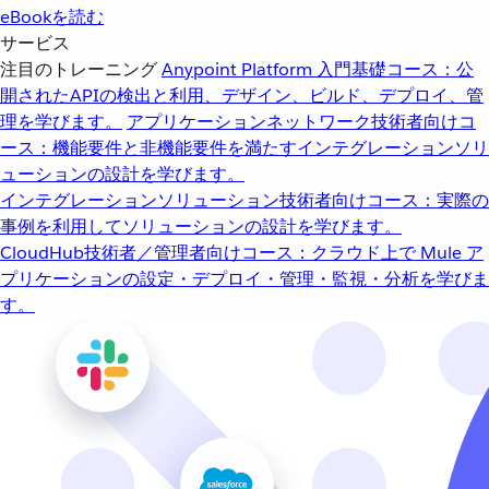
eBookを読む
サービス
注目のトレーニング
Anypoint Platform 入門
基礎コース：公
開されたAPIの検出と利用、デザイン、ビルド、デプロイ、管
理を学びます。
アプリケーションネットワーク
技術者向けコ
ース：機能要件と非機能要件を満たすインテグレーションソリ
ューションの設計を学びます。
インテグレーションソリューション
技術者向けコース：実際の
事例を利用してソリューションの設計を学びます。
CloudHub
技術者／管理者向けコース：クラウド上で Mule ア
プリケーションの設定・デプロイ・管理・監視・分析を学びま
す。