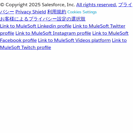
© Copyright 2025
Salesforce, Inc.
All rights reserved.
プライ
バシー
Privacy Shield
利用規約
Cookies Settings
お客様によるプライバシー設定の選択肢
Link to MuleSoft Linkedin profile
Link to MuleSoft Twitter
profile
Link to MuleSoft Instagram profile
Link to MuleSoft
Facebook profile
Link to MuleSoft Videos platform
Link to
MuleSoft Twitch profile