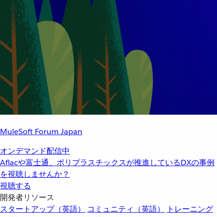
MuleSoft Forum Japan
オンデマンド配信中
Aflacや富士通、ポリプラスチックスが推進しているDXの事例
を視聴しませんか？
視聴する
開発者リソース
スタートアップ（英語）
コミュニティ（英語）
トレーニング