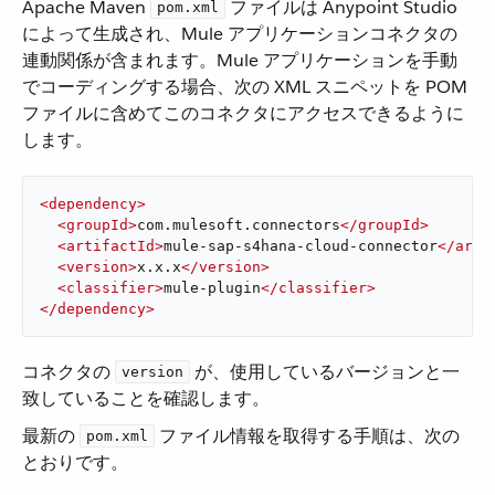
Apache Maven ​
​ ファイルは Anypoint Studio
pom.xml
によって生成され、Mule アプリケーションコネクタの
連動関係が含まれます。Mule アプリケーションを手動
でコーディングする場合、次の XML スニペットを POM
ファイルに含めてこのコネクタにアクセスできるように
します。
<
dependency
>
<
groupId
>
com.mulesoft.connectors
</
groupId
>
<
artifactId
>
mule-sap-s4hana-cloud-connector
</
arti
<
version
>
x.x.x
</
version
>
<
classifier
>
mule-plugin
</
classifier
>
</
dependency
>
コネクタの ​
​ が、使用しているバージョンと一
version
致していることを確認します。
最新の ​
​ ファイル情報を取得する手順は、次の
pom.xml
とおりです。