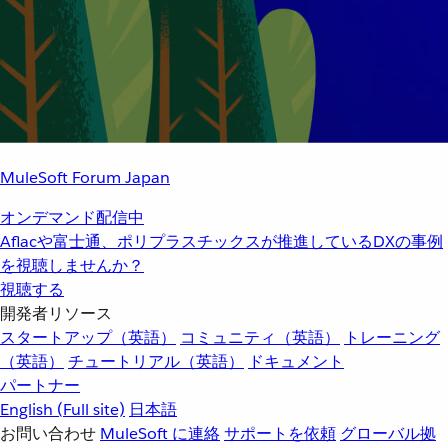
MuleSoft Forum Japan
オンデマンド配信中
Aflacや富士通、ポリプラスチックスが推進しているDXの事例
を視聴しませんか？
視聴する
開発者リソース
スタートアップ（英語）
コミュニティ（英語）
トレーニング
（英語）
チュートリアル（英語）
ドキュメント
パートナー
English
(Full site)
日本語
お問い合わせ
MuleSoft に連絡
サポートを依頼
グローバル拠