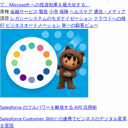
て、Microsoft への投資効果を最大化する。
業種
金融サービス
製造
小売
保険
ヘルスケア
通信・メディア
課題
レガシーシステムのモダナイゼーション
クラウドへの移
行
ビジネスオートメーション
単一の顧客ビュー
Salesforce のフルパワーを解放する API 活用術
Salesforce Customer 360との連携でビジネスのデジタル変革
を実現