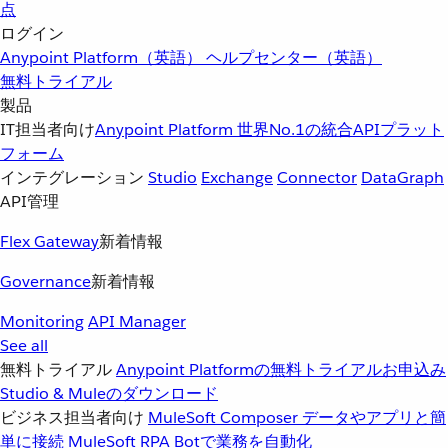
点
ログイン
Anypoint Platform（英語）
ヘルプセンター（英語）
無料トライアル
製品
IT担当者向け
Anypoint Platform
世界No.1の統合APIプラット
フォーム
インテグレーション
Studio
Exchange
Connector
DataGraph
API管理
Flex Gateway
新着情報
Governance
新着情報
Monitoring
API Manager
See all
無料トライアル
Anypoint Platformの無料トライアルお申込み
Studio & Muleのダウンロード
ビジネス担当者向け
MuleSoft Composer
データやアプリと簡
単に接続
MuleSoft RPA
Botで業務を自動化