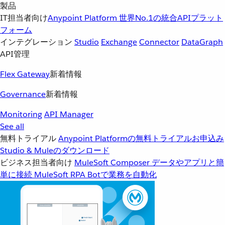
製品
IT担当者向け
Anypoint Platform
世界No.1の統合APIプラット
フォーム
インテグレーション
Studio
Exchange
Connector
DataGraph
API管理
Flex Gateway
新着情報
Governance
新着情報
Monitoring
API Manager
See all
無料トライアル
Anypoint Platformの無料トライアルお申込み
Studio & Muleのダウンロード
ビジネス担当者向け
MuleSoft Composer
データやアプリと簡
単に接続
MuleSoft RPA
Botで業務を自動化