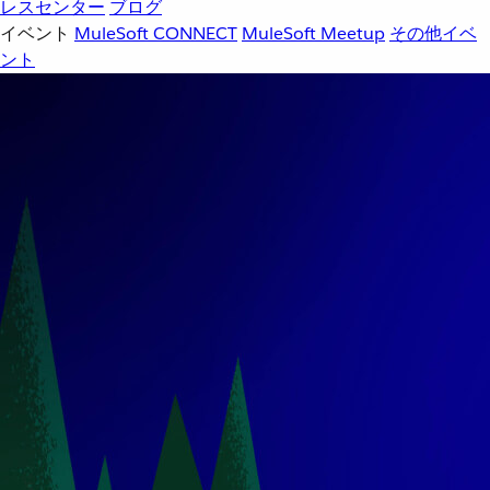
レスセンター
ブログ
イベント
MuleSoft CONNECT
MuleSoft Meetup
その他イベ
ント