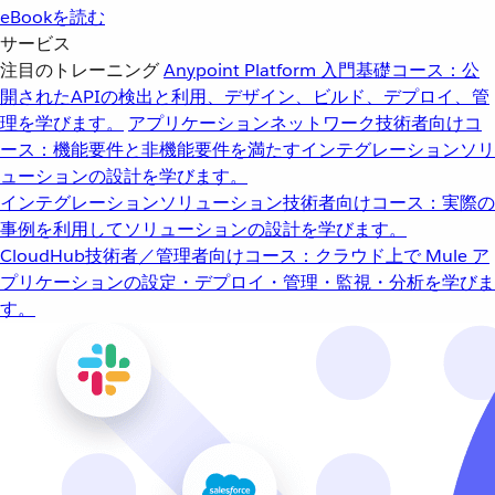
eBookを読む
サービス
注目のトレーニング
Anypoint Platform 入門
基礎コース：公
開されたAPIの検出と利用、デザイン、ビルド、デプロイ、管
理を学びます。
アプリケーションネットワーク
技術者向けコ
ース：機能要件と非機能要件を満たすインテグレーションソリ
ューションの設計を学びます。
インテグレーションソリューション
技術者向けコース：実際の
事例を利用してソリューションの設計を学びます。
CloudHub
技術者／管理者向けコース：クラウド上で Mule ア
プリケーションの設定・デプロイ・管理・監視・分析を学びま
す。