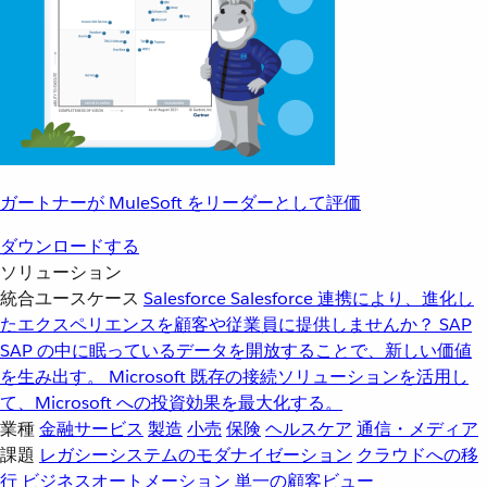
ガートナーが MuleSoft をリーダーとして評価
ダウンロードする
ソリューション
統合ユースケース
Salesforce
Salesforce 連携により、進化し
たエクスペリエンスを顧客や従業員に提供しませんか？
SAP
SAP の中に眠っているデータを開放することで、新しい価値
を生み出す。
Microsoft
既存の接続ソリューションを活用し
て、Microsoft への投資効果を最大化する。
業種
金融サービス
製造
小売
保険
ヘルスケア
通信・メディア
課題
レガシーシステムのモダナイゼーション
クラウドへの移
行
ビジネスオートメーション
単一の顧客ビュー