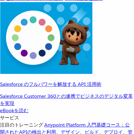
Salesforce のフルパワーを解放する API 活用術
Salesforce Customer 360との連携でビジネスのデジタル変革
を実現
eBookを読む
サービス
注目のトレーニング
Anypoint Platform 入門
基礎コース：公
開されたAPIの検出と利用、デザイン、ビルド、デプロイ、管