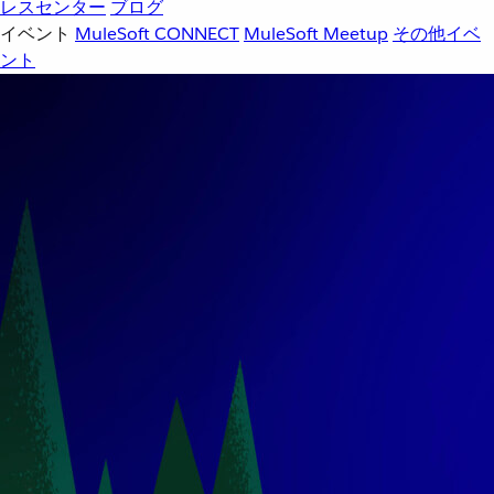
レスセンター
ブログ
イベント
MuleSoft CONNECT
MuleSoft Meetup
その他イベ
ント