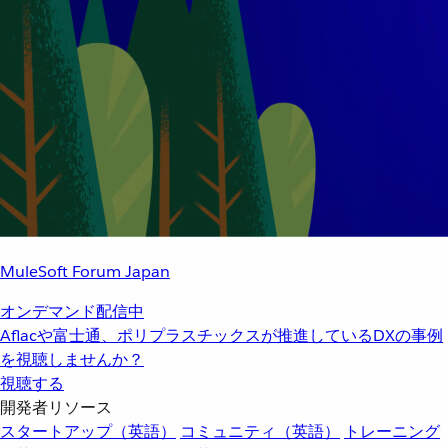
MuleSoft Forum Japan
オンデマンド配信中
Aflacや富士通、ポリプラスチックスが推進しているDXの事例
を視聴しませんか？
視聴する
開発者リソース
スタートアップ（英語）
コミュニティ（英語）
トレーニング