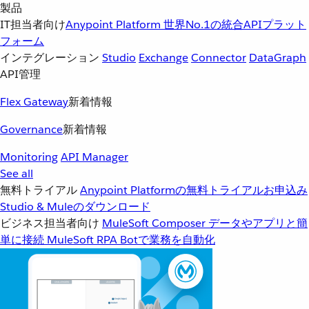
製品
IT担当者向け
Anypoint Platform
世界No.1の統合APIプラット
フォーム
インテグレーション
Studio
Exchange
Connector
DataGraph
API管理
Flex Gateway
新着情報
Governance
新着情報
Monitoring
API Manager
See all
無料トライアル
Anypoint Platformの無料トライアルお申込み
Studio & Muleのダウンロード
ビジネス担当者向け
MuleSoft Composer
データやアプリと簡
単に接続
MuleSoft RPA
Botで業務を自動化