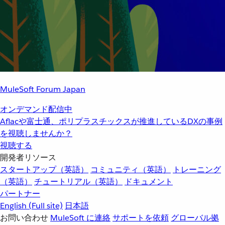
MuleSoft Forum Japan
オンデマンド配信中
Aflacや富士通、ポリプラスチックスが推進しているDXの事例
を視聴しませんか？
視聴する
開発者リソース
スタートアップ（英語）
コミュニティ（英語）
トレーニング
（英語）
チュートリアル（英語）
ドキュメント
パートナー
English
(Full site)
日本語
お問い合わせ
MuleSoft に連絡
サポートを依頼
グローバル拠