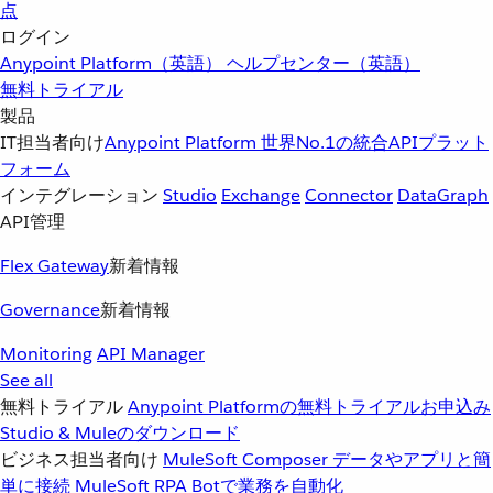
点
ログイン
Anypoint Platform（英語）
ヘルプセンター（英語）
無料トライアル
製品
IT担当者向け
Anypoint Platform
世界No.1の統合APIプラット
フォーム
インテグレーション
Studio
Exchange
Connector
DataGraph
API管理
Flex Gateway
新着情報
Governance
新着情報
Monitoring
API Manager
See all
無料トライアル
Anypoint Platformの無料トライアルお申込み
Studio & Muleのダウンロード
ビジネス担当者向け
MuleSoft Composer
データやアプリと簡
単に接続
MuleSoft RPA
Botで業務を自動化