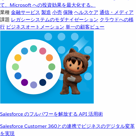
て、Microsoft への投資効果を最大化する。
業種
金融サービス
製造
小売
保険
ヘルスケア
通信・メディア
課題
レガシーシステムのモダナイゼーション
クラウドへの移
行
ビジネスオートメーション
単一の顧客ビュー
Salesforce のフルパワーを解放する API 活用術
Salesforce Customer 360との連携でビジネスのデジタル変革
を実現