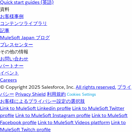
Quick start guides (英語)
資料
お客様事例
コンテンツライブラリ
記事
MuleSoft Japan ブログ
プレスセンター
その他の情報
お問い合わせ
パートナー
イベント
Careers
© Copyright 2025
Salesforce, Inc.
All rights reserved.
プライ
バシー
Privacy Shield
利用規約
Cookies Settings
お客様によるプライバシー設定の選択肢
Link to MuleSoft Linkedin profile
Link to MuleSoft Twitter
profile
Link to MuleSoft Instagram profile
Link to MuleSoft
Facebook profile
Link to MuleSoft Videos platform
Link to
MuleSoft Twitch profile