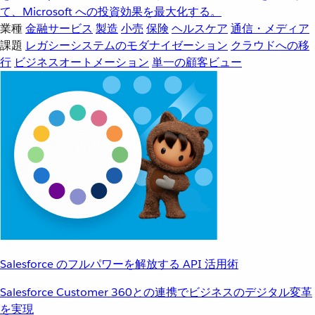
て、Microsoft への投資効果を最大化する。
業種
金融サービス
製造
小売
保険
ヘルスケア
通信・メディア
課題
レガシーシステムのモダナイゼーション
クラウドへの移
行
ビジネスオートメーション
単一の顧客ビュー
Salesforce のフルパワーを解放する API 活用術
Salesforce Customer 360との連携でビジネスのデジタル変革
を実現