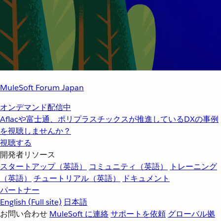
MuleSoft Forum Japan
オンデマンド配信中
Aflacや富士通、ポリプラスチックスが推進しているDXの事例
を視聴しませんか？
視聴する
開発者リソース
スタートアップ（英語）
コミュニティ（英語）
トレーニング
（英語）
チュートリアル（英語）
ドキュメント
パートナー
English
(Full site)
日本語
お問い合わせ
MuleSoft に連絡
サポートを依頼
グローバル拠