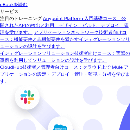
eBookを読む
サービス
注目のトレーニング
Anypoint Platform 入門
基礎コース：公
開されたAPIの検出と利用、デザイン、ビルド、デプロイ、管
理を学びます。
アプリケーションネットワーク
技術者向けコ
ース：機能要件と非機能要件を満たすインテグレーションソリ
ューションの設計を学びます。
インテグレーションソリューション
技術者向けコース：実際の
事例を利用してソリューションの設計を学びます。
CloudHub
技術者／管理者向けコース：クラウド上で Mule ア
プリケーションの設定・デプロイ・管理・監視・分析を学びま
す。