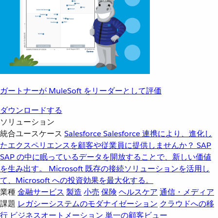
ガートナーが MuleSoft をリーダーとして評価
ダウンロードする
ソリューション
統合ユースケース
Salesforce
Salesforce 連携により、進化し
たエクスペリエンスを顧客や従業員に提供しませんか？
SAP
SAP の中に眠っているデータを開放することで、新しい価値
を生み出す。
Microsoft
既存の接続ソリューションを活用し
て、Microsoft への投資効果を最大化する。
業種
金融サービス
製造
小売
保険
ヘルスケア
通信・メディア
課題
レガシーシステムのモダナイゼーション
クラウドへの移
行
ビジネスオートメーション
単一の顧客ビュー