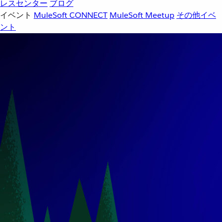
レスセンター
ブログ
イベント
MuleSoft CONNECT
MuleSoft Meetup
その他イベ
ント