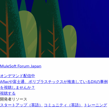
MuleSoft Forum Japan
オンデマンド配信中
Aflacや富士通、ポリプラスチックスが推進しているDXの事例
を視聴しませんか？
視聴する
開発者リソース
スタートアップ（英語）
コミュニティ（英語）
トレーニング