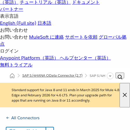
（英語）
チュートリアル（英語）
ドキュメント
パートナー
表示言語
English
(Full site)
日本語
お問い合わせ
お問い合わせ
MuleSoft に連絡
サポートを依頼
グローバル拠
点
ログイン
Anypoint Platform（英語）
ヘルプセンター（英語）
無料トライアル
SAP S/4HANA OData Connector
(2.7)
SAP S/4HANA OData 
Standard support for Java 8 and 11 ends in March 2025 for Mule 4.8
Edge and February 2026 for 4.6 LTS. Plan your upgrade path for
apps that are running on Java 8 or 11 accordingly.
All Connectors