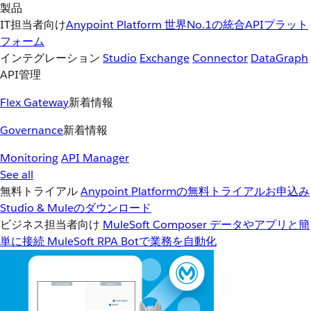
製品
IT担当者向け
Anypoint Platform
世界No.1の統合APIプラット
フォーム
インテグレーション
Studio
Exchange
Connector
DataGraph
API管理
Flex Gateway
新着情報
Governance
新着情報
Monitoring
API Manager
See all
無料トライアル
Anypoint Platformの無料トライアルお申込み
Studio & Muleのダウンロード
ビジネス担当者向け
MuleSoft Composer
データやアプリと簡
単に接続
MuleSoft RPA
Botで業務を自動化