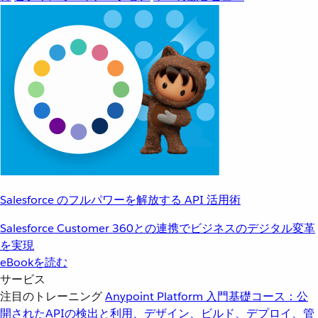
Salesforce のフルパワーを解放する API 活用術
Salesforce Customer 360との連携でビジネスのデジタル変革
を実現
eBookを読む
サービス
注目のトレーニング
Anypoint Platform 入門
基礎コース：公
開されたAPIの検出と利用、デザイン、ビルド、デプロイ、管