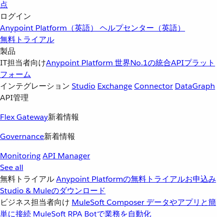
点
ログイン
Anypoint Platform（英語）
ヘルプセンター（英語）
無料トライアル
製品
IT担当者向け
Anypoint Platform
世界No.1の統合APIプラット
フォーム
インテグレーション
Studio
Exchange
Connector
DataGraph
API管理
Flex Gateway
新着情報
Governance
新着情報
Monitoring
API Manager
See all
無料トライアル
Anypoint Platformの無料トライアルお申込み
Studio & Muleのダウンロード
ビジネス担当者向け
MuleSoft Composer
データやアプリと簡
単に接続
MuleSoft RPA
Botで業務を自動化