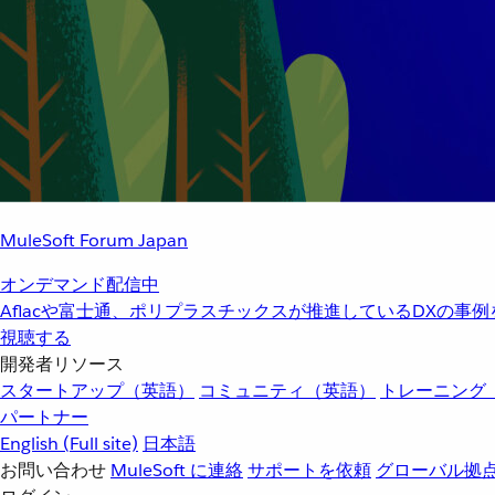
MuleSoft Forum Japan
オンデマンド配信中
Aflacや富士通、ポリプラスチックスが推進しているDXの事
視聴する
開発者リソース
スタートアップ（英語）
コミュニティ（英語）
トレーニング
パートナー
English
(Full site)
日本語
お問い合わせ
MuleSoft に連絡
サポートを依頼
グローバル拠