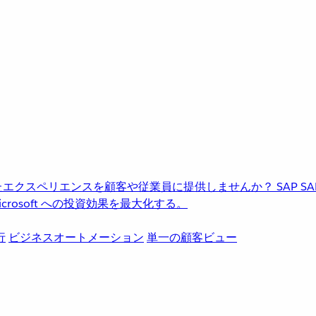
進化したエクスペリエンスを顧客や従業員に提供しませんか？
SAP
S
rosoft への投資効果を最大化する。
行
ビジネスオートメーション
単一の顧客ビュー