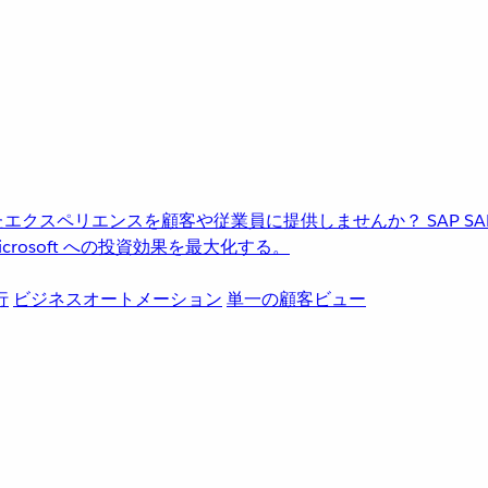
進化したエクスペリエンスを顧客や従業員に提供しませんか？
SAP
S
rosoft への投資効果を最大化する。
行
ビジネスオートメーション
単一の顧客ビュー