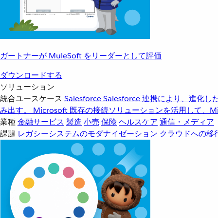
ガートナーが MuleSoft をリーダーとして評価
ダウンロードする
ソリューション
統合ユースケース
Salesforce
Salesforce 連携により、
み出す。
Microsoft
既存の接続ソリューションを活用して、Mic
業種
金融サービス
製造
小売
保険
ヘルスケア
通信・メディア
課題
レガシーシステムのモダナイゼーション
クラウドへの移