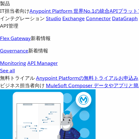
製品
IT担当者向け
Anypoint Platform
世界No.1の統合APIプラッ
インテグレーション
Studio
Exchange
Connector
DataGraph
API管理
Flex Gateway
新着情報
Governance
新着情報
Monitoring
API Manager
See all
無料トライアル
Anypoint Platformの無料トライアルお申込み
ビジネス担当者向け
MuleSoft Composer
データやアプリと簡