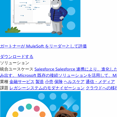
ガートナーが MuleSoft をリーダーとして評価
ダウンロードする
ソリューション
統合ユースケース
Salesforce
Salesforce 連携により、
み出す。
Microsoft
既存の接続ソリューションを活用して、Mic
業種
金融サービス
製造
小売
保険
ヘルスケア
通信・メディア
課題
レガシーシステムのモダナイゼーション
クラウドへの移