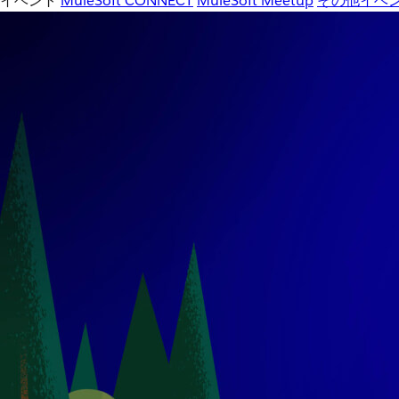
イベント
MuleSoft CONNECT
MuleSoft Meetup
その他イベ