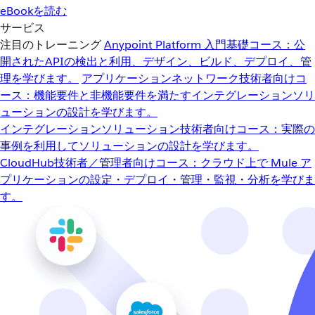
eBookを読む
サービス
注目のトレーニング
Anypoint Platform 入門
基礎コース：公
開されたAPIの検出と利用、デザイン、ビルド、デプロイ、管
理を学びます。
アプリケーションネットワーク
技術者向けコ
ース：機能要件と非機能要件を満たすインテグレーションソリ
ューションの設計を学びます。
インテグレーションソリューション
技術者向けコース：実際の
事例を利用してソリューションの設計を学びます。
CloudHub
技術者／管理者向けコース：クラウド上で Mule ア
プリケーションの設定・デプロイ・管理・監視・分析を学びま
す。