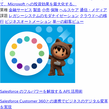
て、Microsoft への投資効果を最大化する。
業種
金融サービス
製造
小売
保険
ヘルスケア
通信・メディア
課題
レガシーシステムのモダナイゼーション
クラウドへの移
行
ビジネスオートメーション
単一の顧客ビュー
Salesforce のフルパワーを解放する API 活用術
Salesforce Customer 360との連携でビジネスのデジタル変革
を実現