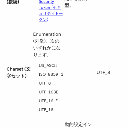
(接続)
Security
型。
Token (セキ
ュリティトー
クン)
Enumeration
(列挙)。次の
いずれかにな
ります。
US_ASCII​
Charset (文
UTF_8
ISO_8859_1​
字セット)
UTF_8​
UTF_16BE​
UTF_16LE​
UTF_16
動的設定イン