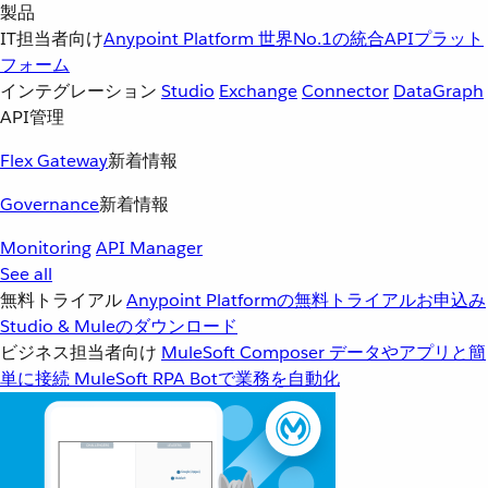
製品
IT担当者向け
Anypoint Platform
世界No.1の統合APIプラット
フォーム
インテグレーション
Studio
Exchange
Connector
DataGraph
API管理
Flex Gateway
新着情報
Governance
新着情報
Monitoring
API Manager
See all
無料トライアル
Anypoint Platformの無料トライアルお申込み
Studio & Muleのダウンロード
ビジネス担当者向け
MuleSoft Composer
データやアプリと簡
単に接続
MuleSoft RPA
Botで業務を自動化