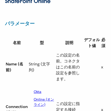
SharePoint Online
パラメーター
デフォル
必
名前
型
説明
ト値
須
この設定の名
前。コネクタ
Name (名
String (文字
はこの名前の
x
前)
列)
設定を参照し
ます。
Okta
Online (オン
この設定に指
ライン)
Connection
定する接続
x