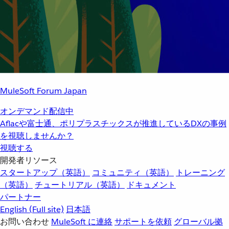
MuleSoft Forum Japan
オンデマンド配信中
Aflacや富士通、ポリプラスチックスが推進しているDXの事例
を視聴しませんか？
視聴する
開発者リソース
スタートアップ（英語）
コミュニティ（英語）
トレーニング
（英語）
チュートリアル（英語）
ドキュメント
パートナー
English
(Full site)
日本語
お問い合わせ
MuleSoft に連絡
サポートを依頼
グローバル拠