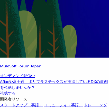
MuleSoft Forum Japan
オンデマンド配信中
Aflacや富士通、ポリプラスチックスが推進しているDXの事例
を視聴しませんか？
視聴する
開発者リソース
スタートアップ（英語）
コミュニティ（英語）
トレーニング