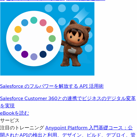
Salesforce のフルパワーを解放する API 活用術
Salesforce Customer 360との連携でビジネスのデジタル変革
を実現
eBookを読む
サービス
注目のトレーニング
Anypoint Platform 入門
基礎コース：公
開されたAPIの検出と利用、デザイン、ビルド、デプロイ、管