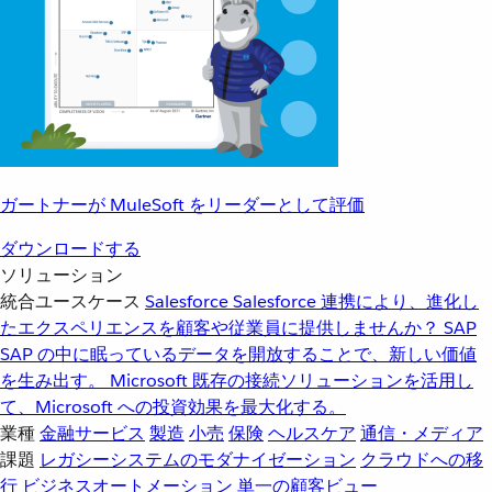
ガートナーが MuleSoft をリーダーとして評価
ダウンロードする
ソリューション
統合ユースケース
Salesforce
Salesforce 連携により、進化し
たエクスペリエンスを顧客や従業員に提供しませんか？
SAP
SAP の中に眠っているデータを開放することで、新しい価値
を生み出す。
Microsoft
既存の接続ソリューションを活用し
て、Microsoft への投資効果を最大化する。
業種
金融サービス
製造
小売
保険
ヘルスケア
通信・メディア
課題
レガシーシステムのモダナイゼーション
クラウドへの移
行
ビジネスオートメーション
単一の顧客ビュー