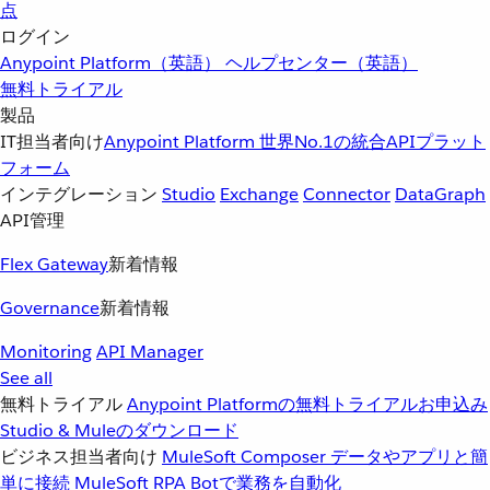
点
ログイン
Anypoint Platform（英語）
ヘルプセンター（英語）
無料トライアル
製品
IT担当者向け
Anypoint Platform
世界No.1の統合APIプラット
フォーム
インテグレーション
Studio
Exchange
Connector
DataGraph
API管理
Flex Gateway
新着情報
Governance
新着情報
Monitoring
API Manager
See all
無料トライアル
Anypoint Platformの無料トライアルお申込み
Studio & Muleのダウンロード
ビジネス担当者向け
MuleSoft Composer
データやアプリと簡
単に接続
MuleSoft RPA
Botで業務を自動化