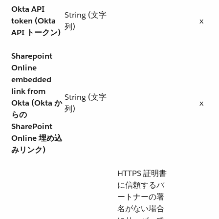
Okta API
String (文字
token (Okta
x
列)
API トークン)
Sharepoint
Online
embedded
link from
String (文字
Okta (Okta か
x
列)
らの
SharePoint
Online 埋め込
みリンク)
HTTPS 証明書
に信頼するパ
ートナーの署
名がない場合