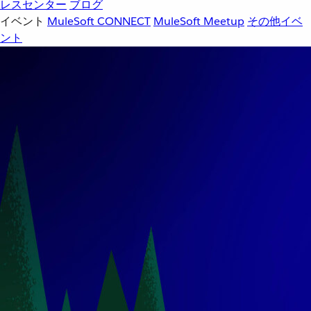
レスセンター
ブログ
イベント
MuleSoft CONNECT
MuleSoft Meetup
その他イベ
ント