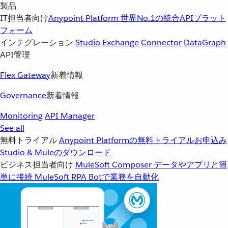
製品
IT担当者向け
Anypoint Platform
世界No.1の統合APIプラット
フォーム
インテグレーション
Studio
Exchange
Connector
DataGraph
API管理
Flex Gateway
新着情報
Governance
新着情報
Monitoring
API Manager
See all
無料トライアル
Anypoint Platformの無料トライアルお申込み
Studio & Muleのダウンロード
ビジネス担当者向け
MuleSoft Composer
データやアプリと簡
単に接続
MuleSoft RPA
Botで業務を自動化