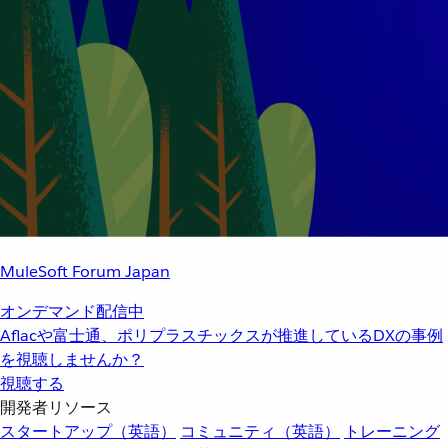
MuleSoft Forum Japan
オンデマンド配信中
Aflacや富士通、ポリプラスチックスが推進しているDXの事例
を視聴しませんか？
視聴する
開発者リソース
スタートアップ（英語）
コミュニティ（英語）
トレーニング