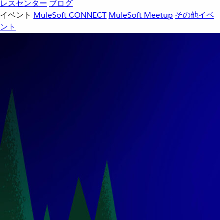
レスセンター
ブログ
イベント
MuleSoft CONNECT
MuleSoft Meetup
その他イベ
ント