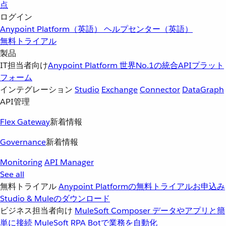
点
ログイン
Anypoint Platform（英語）
ヘルプセンター（英語）
無料トライアル
製品
IT担当者向け
Anypoint Platform
世界No.1の統合APIプラット
フォーム
インテグレーション
Studio
Exchange
Connector
DataGraph
API管理
Flex Gateway
新着情報
Governance
新着情報
Monitoring
API Manager
See all
無料トライアル
Anypoint Platformの無料トライアルお申込み
Studio & Muleのダウンロード
ビジネス担当者向け
MuleSoft Composer
データやアプリと簡
単に接続
MuleSoft RPA
Botで業務を自動化