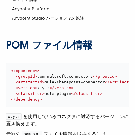
Anypoint Platform
Anypoint Studio バージョン 7.x 以降
POM ファイル情報
<
dependency
>
<
groupId
>
com.mulesoft.connectors
</
groupId
>
<
artifactId
>
mule-sharepoint-connector
</
artifactId
<
version
>
x.y.z
</
version
>
<
classifier
>
mule-plugin
</
classifier
>
</
dependency
>
​ を使用しているコネクタに対応するバージョンに
x.y.z
置き換えます。
最新の ​
​ ファイル情報を取得するには、​
pom.xml