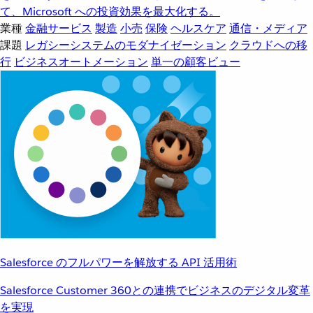
て、Microsoft への投資効果を最大化する。
業種
金融サービス
製造
小売
保険
ヘルスケア
通信・メディア
課題
レガシーシステムのモダナイゼーション
クラウドへの移
行
ビジネスオートメーション
単一の顧客ビュー
Salesforce のフルパワーを解放する API 活用術
Salesforce Customer 360との連携でビジネスのデジタル変革
を実現