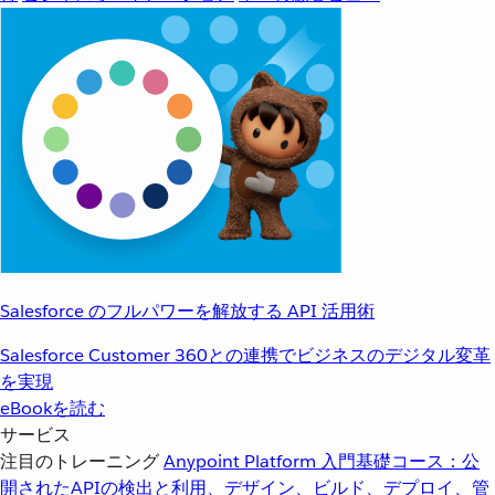
Salesforce のフルパワーを解放する API 活用術
Salesforce Customer 360との連携でビジネスのデジタル変革
を実現
eBookを読む
サービス
注目のトレーニング
Anypoint Platform 入門
基礎コース：公
開されたAPIの検出と利用、デザイン、ビルド、デプロイ、管