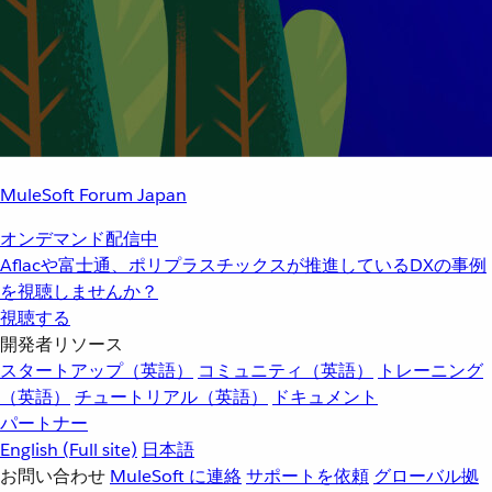
MuleSoft Forum Japan
オンデマンド配信中
Aflacや富士通、ポリプラスチックスが推進しているDXの事例
を視聴しませんか？
視聴する
開発者リソース
スタートアップ（英語）
コミュニティ（英語）
トレーニング
（英語）
チュートリアル（英語）
ドキュメント
パートナー
English
(Full site)
日本語
お問い合わせ
MuleSoft に連絡
サポートを依頼
グローバル拠