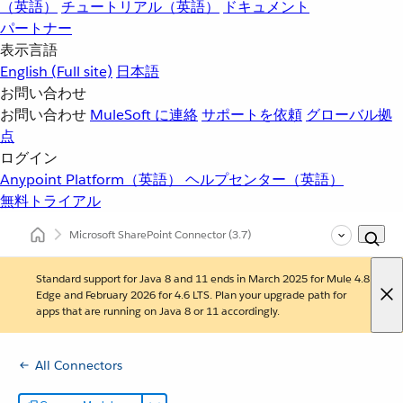
（英語）
チュートリアル（英語）
ドキュメント
パートナー
表示言語
English
(Full site)
日本語
お問い合わせ
お問い合わせ
MuleSoft に連絡
サポートを依頼
グローバル拠
点
ログイン
Anypoint Platform（英語）
ヘルプセンター（英語）
無料トライアル
Microsoft SharePoint Connector
(3.7)
Standard support for Java 8 and 11 ends in March 2025 for Mule 4.8
Edge and February 2026 for 4.6 LTS. Plan your upgrade path for
apps that are running on Java 8 or 11 accordingly.
All Connectors