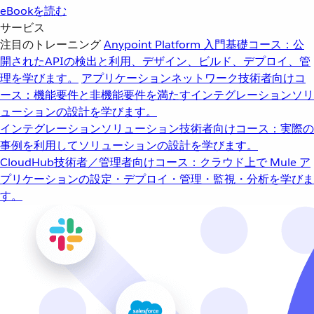
eBookを読む
サービス
注目のトレーニング
Anypoint Platform 入門
基礎コース：公
開されたAPIの検出と利用、デザイン、ビルド、デプロイ、管
理を学びます。
アプリケーションネットワーク
技術者向けコ
ース：機能要件と非機能要件を満たすインテグレーションソリ
ューションの設計を学びます。
インテグレーションソリューション
技術者向けコース：実際の
事例を利用してソリューションの設計を学びます。
CloudHub
技術者／管理者向けコース：クラウド上で Mule ア
プリケーションの設定・デプロイ・管理・監視・分析を学びま
す。