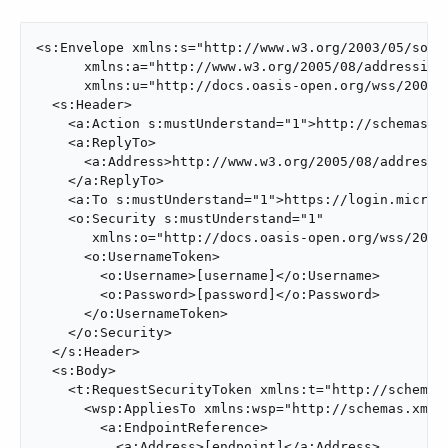
<s:Envelope xmlns:s="http://www.w3.org/2003/05/soap-
      xmlns:a="http://www.w3.org/2005/08/addressing"
      xmlns:u="http://docs.oasis-open.org/wss/2004/0
  <s:Header>

    <a:Action s:mustUnderstand="1">http://schemas.xm
    <a:ReplyTo>

      <a:Address>http://www.w3.org/2005/08/addressin
    </a:ReplyTo>

    <a:To s:mustUnderstand="1">https://login.microso
    <o:Security s:mustUnderstand="1"

       xmlns:o="http://docs.oasis-open.org/wss/2004/
      <o:UsernameToken>

        <o:Username>[username]</o:Username>

        <o:Password>[password]</o:Password>

      </o:UsernameToken>

    </o:Security>

  </s:Header>

  <s:Body>

    <t:RequestSecurityToken xmlns:t="http://schemas.
      <wsp:AppliesTo xmlns:wsp="http://schemas.xmlso
        <a:EndpointReference>

          <a:Address>[endpoint]</a:Address>
