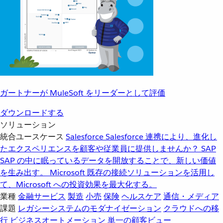
ガートナーが MuleSoft をリーダーとして評価
ダウンロードする
ソリューション
統合ユースケース
Salesforce
Salesforce 連携により、進化し
たエクスペリエンスを顧客や従業員に提供しませんか？
SAP
SAP の中に眠っているデータを開放することで、新しい価値
を生み出す。
Microsoft
既存の接続ソリューションを活用し
て、Microsoft への投資効果を最大化する。
業種
金融サービス
製造
小売
保険
ヘルスケア
通信・メディア
課題
レガシーシステムのモダナイゼーション
クラウドへの移
行
ビジネスオートメーション
単一の顧客ビュー