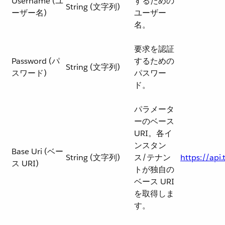
Username (ユ
するための
String (文字列)
ーザー名)
ユーザー
名。
要求を認証
Password (パ
するための
String (文字列)
スワード)
パスワー
ド。
パラメータ
ーのベース
URI。各イ
ンスタン
Base Uri (ベー
String (文字列)
ス/テナン
https://api.
ス URI)
トが独自の
ベース URI
を取得しま
す。