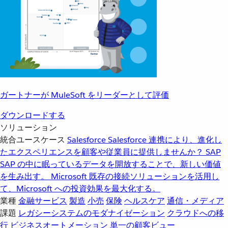
ガートナーが MuleSoft をリーダーとして評価
ダウンロードする
ソリューション
統合ユースケース
Salesforce
Salesforce 連携により、進化し
たエクスペリエンスを顧客や従業員に提供しませんか？
SAP
SAP の中に眠っているデータを開放することで、新しい価値
を生み出す。
Microsoft
既存の接続ソリューションを活用し
て、Microsoft への投資効果を最大化する。
業種
金融サービス
製造
小売
保険
ヘルスケア
通信・メディア
課題
レガシーシステムのモダナイゼーション
クラウドへの移
行
ビジネスオートメーション
単一の顧客ビュー