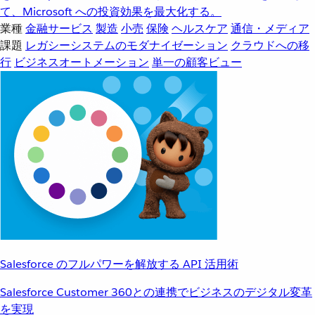
て、Microsoft への投資効果を最大化する。
業種
金融サービス
製造
小売
保険
ヘルスケア
通信・メディア
課題
レガシーシステムのモダナイゼーション
クラウドへの移
行
ビジネスオートメーション
単一の顧客ビュー
Salesforce のフルパワーを解放する API 活用術
Salesforce Customer 360との連携でビジネスのデジタル変革
を実現