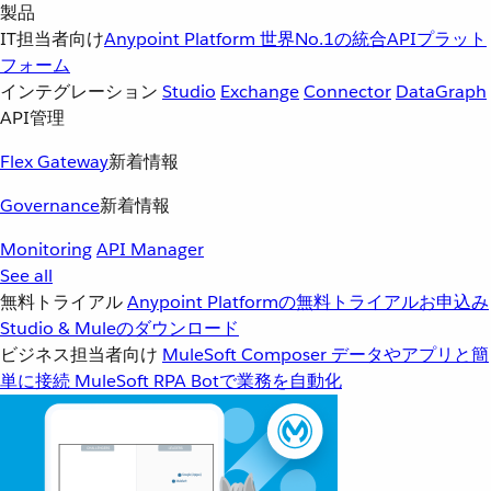
製品
IT担当者向け
Anypoint Platform
世界No.1の統合APIプラット
フォーム
インテグレーション
Studio
Exchange
Connector
DataGraph
API管理
Flex Gateway
新着情報
Governance
新着情報
Monitoring
API Manager
See all
無料トライアル
Anypoint Platformの無料トライアルお申込み
Studio & Muleのダウンロード
ビジネス担当者向け
MuleSoft Composer
データやアプリと簡
単に接続
MuleSoft RPA
Botで業務を自動化