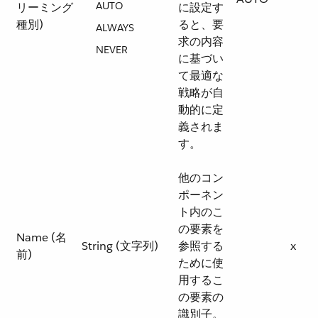
AUTO
リーミング
に設定す
種別)
ると、要
ALWAYS
求の内容
NEVER
に基づい
て最適な
戦略が自
動的に定
義されま
す。
他のコン
ポーネン
ト内のこ
の要素を
Name (名
String (文字列)
参照する
x
前)
ために使
用するこ
の要素の
識別子。