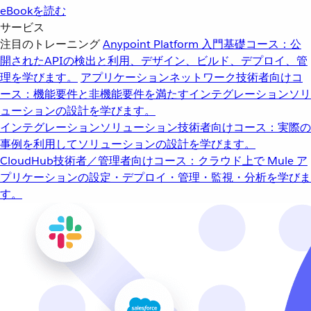
eBookを読む
サービス
注目のトレーニング
Anypoint Platform 入門
基礎コース：公
開されたAPIの検出と利用、デザイン、ビルド、デプロイ、管
理を学びます。
アプリケーションネットワーク
技術者向けコ
ース：機能要件と非機能要件を満たすインテグレーションソリ
ューションの設計を学びます。
インテグレーションソリューション
技術者向けコース：実際の
事例を利用してソリューションの設計を学びます。
CloudHub
技術者／管理者向けコース：クラウド上で Mule ア
プリケーションの設定・デプロイ・管理・監視・分析を学びま
す。