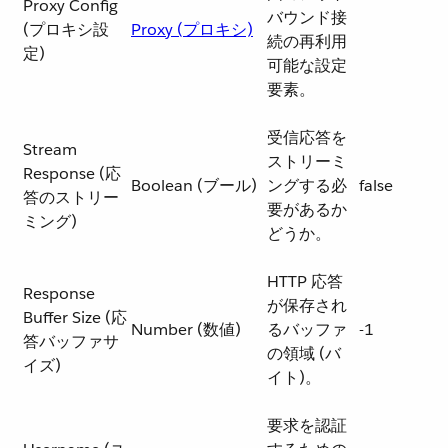
Proxy Config
バウンド接
(プロキシ設
Proxy (プロキシ)
続の再利用
定)
可能な設定
要素。
受信応答を
Stream
ストリーミ
Response (応
Boolean (ブール)
ングする必
false
答のストリー
要があるか
ミング)
どうか。
HTTP 応答
Response
が保存され
Buffer Size (応
Number (数値)
るバッファ
-1
答バッファサ
の領域 (バ
イズ)
イト)。
要求を認証