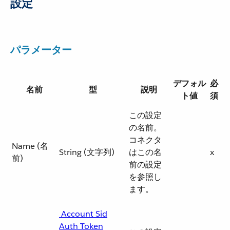
設定
パラメーター
デフォル
必
名前
型
説明
ト値
須
この設定
の名前。
コネクタ
Name (名
String (文字列)
はこの名
x
前)
前の設定
を参照し
ます。
​ Account Sid
Auth Token