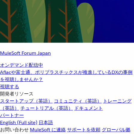
MuleSoft Forum Japan
オンデマンド配信中
Aflacや富士通、ポリプラスチックスが推進しているDXの事例
を視聴しませんか？
視聴する
開発者リソース
スタートアップ（英語）
コミュニティ（英語）
トレーニング
（英語）
チュートリアル（英語）
ドキュメント
パートナー
English
(Full site)
日本語
お問い合わせ
MuleSoft に連絡
サポートを依頼
グローバル拠