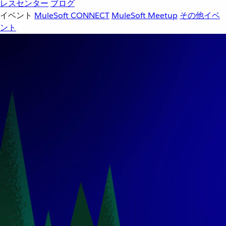
レスセンター
ブログ
イベント
MuleSoft CONNECT
MuleSoft Meetup
その他イベ
ント