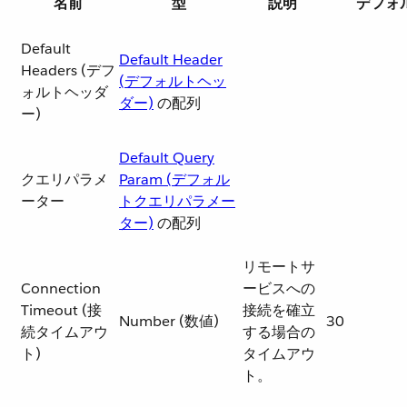
名前
型
説明
デフォ
Default
Default Header
Headers (デフ
(デフォルトヘッ
ォルトヘッダ
ダー)
​ の配列
ー)
Default Query
クエリパラメ
Param (デフォル
ーター
トクエリパラメー
ター)
​ の配列
リモートサ
Connection
ービスへの
Timeout (接
接続を確立
Number (数値)
30
続タイムアウ
する場合の
ト)
タイムアウ
ト。