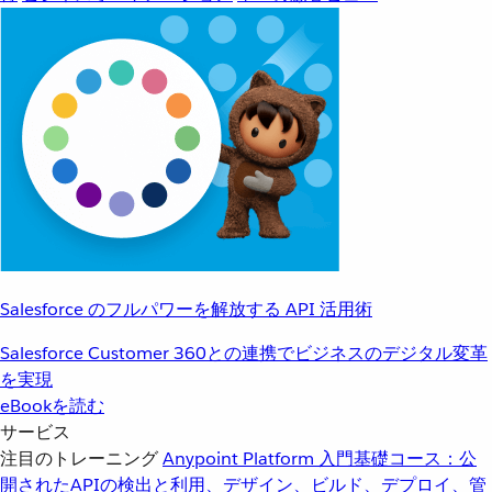
Salesforce のフルパワーを解放する API 活用術
Salesforce Customer 360との連携でビジネスのデジタル変革
を実現
eBookを読む
サービス
注目のトレーニング
Anypoint Platform 入門
基礎コース：公
開されたAPIの検出と利用、デザイン、ビルド、デプロイ、管