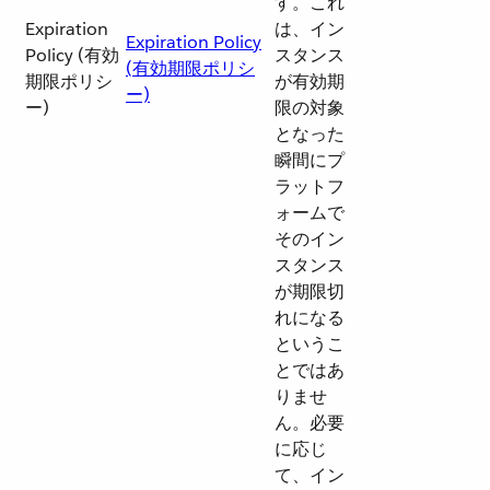
す。これ
Expiration
は、イン
Expiration Policy
Policy (有効
スタンス
(有効期限ポリシ
期限ポリシ
が有効期
ー)
ー)
限の対象
となった
瞬間にプ
ラットフ
ォームで
そのイン
スタンス
が期限切
れになる
というこ
とではあ
りませ
ん。必要
に応じ
て、イン