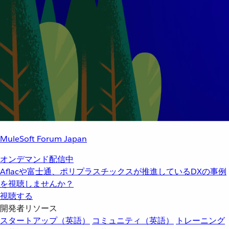
MuleSoft Forum Japan
オンデマンド配信中
Aflacや富士通、ポリプラスチックスが推進しているDXの事例
を視聴しませんか？
視聴する
開発者リソース
スタートアップ（英語）
コミュニティ（英語）
トレーニング