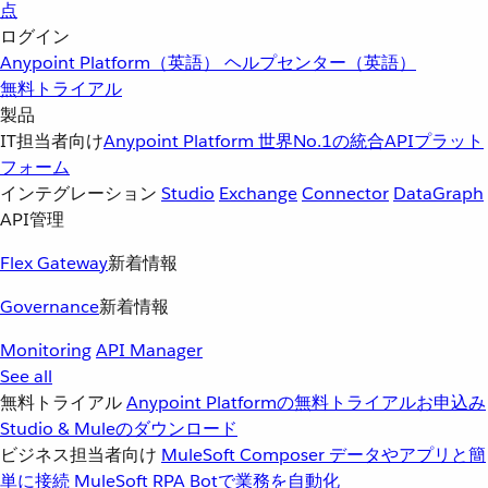
点
ログイン
Anypoint Platform（英語）
ヘルプセンター（英語）
無料トライアル
製品
IT担当者向け
Anypoint Platform
世界No.1の統合APIプラット
フォーム
インテグレーション
Studio
Exchange
Connector
DataGraph
API管理
Flex Gateway
新着情報
Governance
新着情報
Monitoring
API Manager
See all
無料トライアル
Anypoint Platformの無料トライアルお申込み
Studio & Muleのダウンロード
ビジネス担当者向け
MuleSoft Composer
データやアプリと簡
単に接続
MuleSoft RPA
Botで業務を自動化