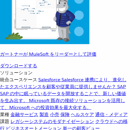
ガートナーが MuleSoft をリーダーとして評価
ダウンロードする
ソリューション
統合ユースケース
Salesforce
Salesforce 連携により、進化し
たエクスペリエンスを顧客や従業員に提供しませんか？
SAP
SAP の中に眠っているデータを開放することで、新しい価値
を生み出す。
Microsoft
既存の接続ソリューションを活用し
て、Microsoft への投資効果を最大化する。
業種
金融サービス
製造
小売
保険
ヘルスケア
通信・メディア
課題
レガシーシステムのモダナイゼーション
クラウドへの移
行
ビジネスオートメーション
単一の顧客ビュー