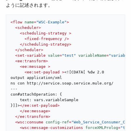
ように記述されます。
<
flow
name
=
"WSC-Example"
>
<
scheduler
>
<
scheduling-strategy
 >
<
fixed-frequency
 />
</
scheduling-strategy
>
</
scheduler
>
<
set-variable
value
=
"test"
variableName
=
"variable
<
ee:transform
>
<
ee:message
 >
<
ee:set-payload
 >
<![CDATA[ %dw 2.0

output application/xml

ns con http://service.soap.service.mule.org/

---

con#attachOperation: {

    text: vars.variableSample

}]]>
</
ee:set-payload
>
</
ee:message
>
</
ee:transform
>
<
wsc:consume
config-ref
=
"Web_Service_Consumer_Con
<
wsc:message-customizations
forceXMLProlog
=
"tru