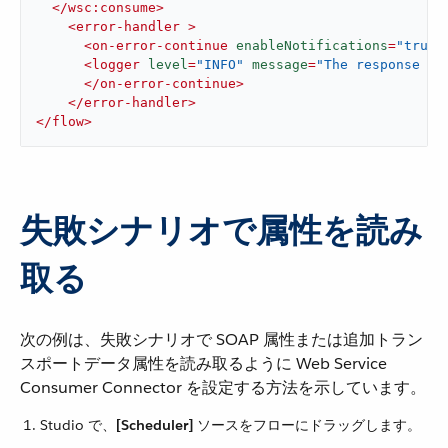
</
wsc:consume
>
<
error-handler
 >
<
on-error-continue
enableNotifications
=
"true"
<
logger
level
=
"INFO"
message
=
"The response wa
</
on-error-continue
>
</
error-handler
>
</
flow
>
失敗シナリオで属性を読み
取る
次の例は、失敗シナリオで SOAP 属性または追加トラン
スポートデータ属性を読み取るように Web Service
Consumer Connector を設定する方法を示しています。
Studio で、​
[Scheduler]
​ ソースをフローにドラッグします。