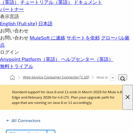
（英語）
チュートリアル（英語）
ドキュメント
パートナー
表示言語
English
(Full site)
日本語
お問い合わせ
お問い合わせ
MuleSoft に連絡
サポートを依頼
グローバル拠
点
ログイン
Anypoint Platform（英語）
ヘルプセンター（英語）
無料トライアル
Web Service Consumer Connector
(1.10)
Web Service Cons
Standard support for Java 8 and 11 ends in March 2025 for Mule 4.8
Edge and February 2026 for 4.6 LTS. Plan your upgrade path for
apps that are running on Java 8 or 11 accordingly.
All Connectors