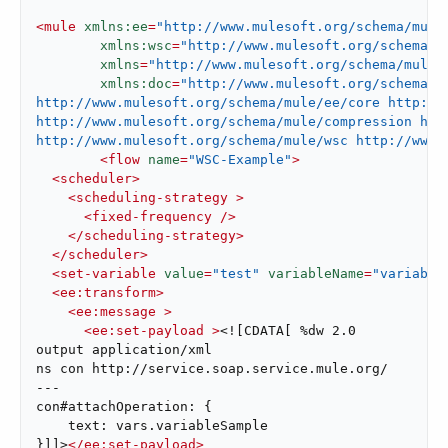
<
mule
xmlns:ee
=
"http://www.mulesoft.org/schema/mule
xmlns:wsc
=
"http://www.mulesoft.org/schema/m
xmlns
=
"http://www.mulesoft.org/schema/mule/
xmlns:doc
=
"http://www.mulesoft.org/schema/m
http://www.mulesoft.org/schema/mule/ee/core http://
http://www.mulesoft.org/schema/mule/compression htt
http://www.mulesoft.org/schema/mule/wsc http://www.
<
flow
name
=
"WSC-Example"
>
<
scheduler
>
<
scheduling-strategy
 >
<
fixed-frequency
 />
</
scheduling-strategy
>
</
scheduler
>
<
set-variable
value
=
"test"
variableName
=
"variable
<
ee:transform
>
<
ee:message
 >
<
ee:set-payload
 >
<![CDATA[ %dw 2.0

output application/xml

ns con http://service.soap.service.mule.org/

---

con#attachOperation: {

    text: vars.variableSample

}]]>
</
ee:set-payload
>