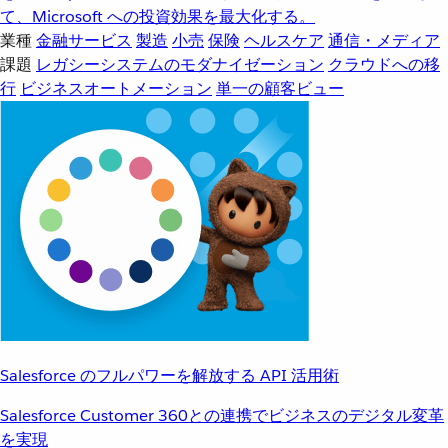
て、Microsoft への投資効果を最大化する。
業種
金融サービス
製造
小売
保険
ヘルスケア
通信・メディア
課題
レガシーシステムのモダナイゼーション
クラウドへの移
行
ビジネスオートメーション
単一の顧客ビュー
Salesforce のフルパワーを解放する API 活用術
Salesforce Customer 360との連携でビジネスのデジタル変革
を実現