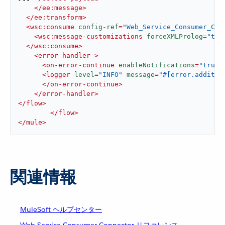
</
ee:message
>
</
ee:transform
>
<
wsc:consume
config-ref
=
"Web_Service_Consumer_Con
<
wsc:message-customizations
forceXMLProlog
=
"tru
</
wsc:consume
>
<
error-handler
 >
<
on-error-continue
enableNotifications
=
"true"
<
logger
level
=
"INFO"
message
=
"#[error.additio
</
on-error-continue
>
</
error-handler
>
</
flow
>
</
flow
>
</
mule
>
関連情報
MuleSoft ヘルプセンター
Web Service Consumer Connector リファレンス