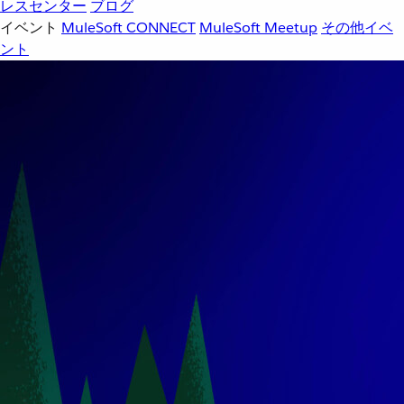
レスセンター
ブログ
イベント
MuleSoft CONNECT
MuleSoft Meetup
その他イベ
ント