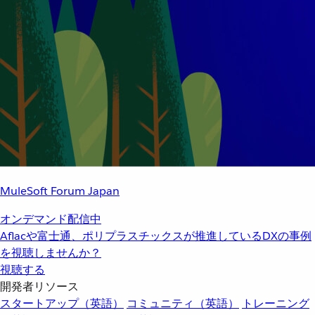
MuleSoft Forum Japan
オンデマンド配信中
Aflacや富士通、ポリプラスチックスが推進しているDXの事例
を視聴しませんか？
視聴する
開発者リソース
スタートアップ（英語）
コミュニティ（英語）
トレーニング