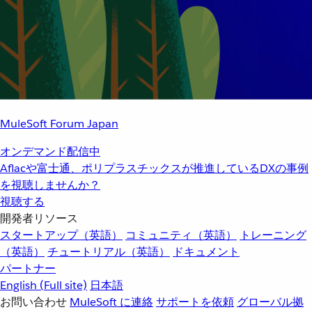
MuleSoft Forum Japan
オンデマンド配信中
Aflacや富士通、ポリプラスチックスが推進しているDXの事例
を視聴しませんか？
視聴する
開発者リソース
スタートアップ（英語）
コミュニティ（英語）
トレーニング
（英語）
チュートリアル（英語）
ドキュメント
パートナー
English
(Full site)
日本語
お問い合わせ
MuleSoft に連絡
サポートを依頼
グローバル拠