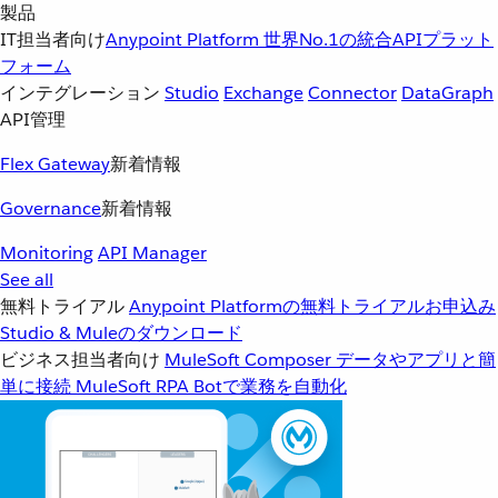
製品
IT担当者向け
Anypoint Platform
世界No.1の統合APIプラット
フォーム
インテグレーション
Studio
Exchange
Connector
DataGraph
API管理
Flex Gateway
新着情報
Governance
新着情報
Monitoring
API Manager
See all
無料トライアル
Anypoint Platformの無料トライアルお申込み
Studio & Muleのダウンロード
ビジネス担当者向け
MuleSoft Composer
データやアプリと簡
単に接続
MuleSoft RPA
Botで業務を自動化