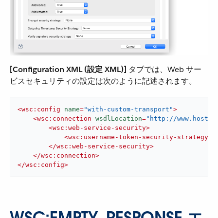
[Configuration XML (設定 XML)]
​ タブでは、Web サー
ビスセキュリティの設定は次のように記述されます。
<
wsc:config
name
=
"with-custom-transport"
>
<
wsc:connection
wsdlLocation
=
"http://www.host.c
<
wsc:web-service-security
>
<
wsc:username-token-security-strategy
u
</
wsc:web-service-security
>
</
wsc:connection
>
</
wsc:config
>
WSC:EMPTY_RESPONSE​ エ