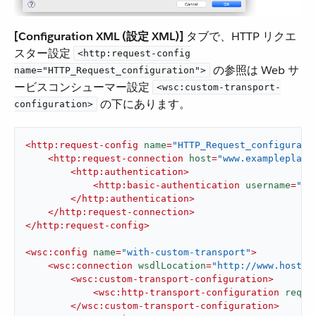
[Configuration XML (設定 XML)]
​ タブで、HTTP リクエ
スター設定 ​
<http:request-config
​ の参照は Web サ
name="HTTP_Request_configuration">
ービスコンシューマー設定 ​
<wsc:custom-transport-
​ の下にあります。
configuration>
<
http:request-config
name
=
"HTTP_Request_configurati
<
http:request-connection
host
=
"www.exampleplace
<
http:authentication
>
<
http:basic-authentication
username
=
"ad
</
http:authentication
>
</
http:request-connection
>
</
http:request-config
>
<
wsc:config
name
=
"with-custom-transport"
>
<
wsc:connection
wsdlLocation
=
"http://www.host.c
<
wsc:custom-transport-configuration
>
<
wsc:http-transport-configuration
reque
</
wsc:custom-transport-configuration
>