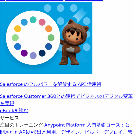
Salesforce のフルパワーを解放する API 活用術
Salesforce Customer 360との連携でビジネスのデジタル変革
を実現
eBookを読む
サービス
注目のトレーニング
Anypoint Platform 入門
基礎コース：公
開されたAPIの検出と利用、デザイン、ビルド、デプロイ、管