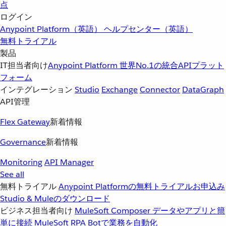
点
ログイン
Anypoint Platform（英語）
ヘルプセンター（英語）
無料トライアル
製品
IT担当者向け
Anypoint Platform
世界No.1の統合APIプラット
フォーム
インテグレーション
Studio
Exchange
Connector
DataGraph
API管理
Flex Gateway
新着情報
Governance
新着情報
Monitoring
API Manager
See all
無料トライアル
Anypoint Platformの無料トライアルお申込み
Studio & Muleのダウンロード
ビジネス担当者向け
MuleSoft Composer
データやアプリと簡
単に接続
MuleSoft RPA
Botで業務を自動化