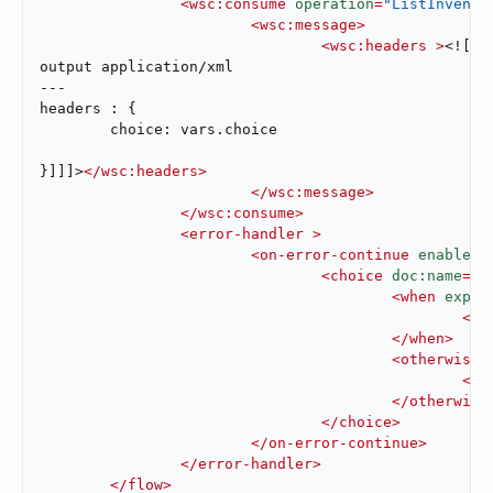
<
wsc:consume
operation
=
"ListInvento
<
wsc:message
>
<
wsc:headers
 >
<![CD
output application/xml

---

headers : {

	choice: vars.choice

}]]]>
</
wsc:headers
>
</
wsc:message
>
</
wsc:consume
>
<
error-handler
 >
<
on-error-continue
enableNo
<
choice
doc:name
=
"C
<
when
expre
<
lo
</
when
>
<
otherwise
 
<
ra
</
otherwise
</
choice
>
</
on-error-continue
>
</
error-handler
>
</
flow
>