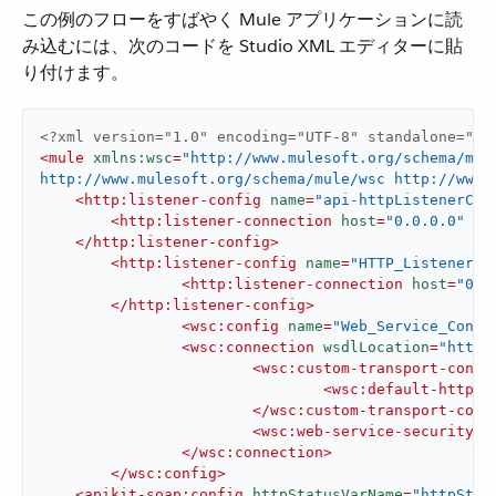
この例のフローをすばやく Mule アプリケーションに読
み込むには、次のコードを Studio XML エディターに貼
り付けます。
<?xml version="1.0" encoding="UTF-8" standalone="no
<
mule
xmlns:wsc
=
"http://www.mulesoft.org/schema/mul
http://www.mulesoft.org/schema/mule/wsc http://www.
<
http:listener-config
name
=
"api-httpListenerCon
<
http:listener-connection
host
=
"0.0.0.0"
po
</
http:listener-config
>
<
http:listener-config
name
=
"HTTP_Listener_c
<
http:listener-connection
host
=
"0.0
</
http:listener-config
>
<
wsc:config
name
=
"Web_Service_Consu
<
wsc:connection
wsdlLocation
=
"http:
<
wsc:custom-transport-confi
<
wsc:default-http-t
</
wsc:custom-transport-conf
<
wsc:web-service-security
a
</
wsc:connection
>
</
wsc:config
>
<
apikit-soap:config
httpStatusVarName
=
"httpStat