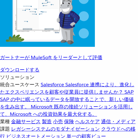
ガートナーが MuleSoft をリーダーとして評価
ダウンロードする
ソリューション
統合ユースケース
Salesforce
Salesforce 連携により、進化し
たエクスペリエンスを顧客や従業員に提供しませんか？
SAP
SAP の中に眠っているデータを開放することで、新しい価値
を生み出す。
Microsoft
既存の接続ソリューションを活用し
て、Microsoft への投資効果を最大化する。
業種
金融サービス
製造
小売
保険
ヘルスケア
通信・メディア
課題
レガシーシステムのモダナイゼーション
クラウドへの移
行
ビジネスオートメーション
単一の顧客ビュー