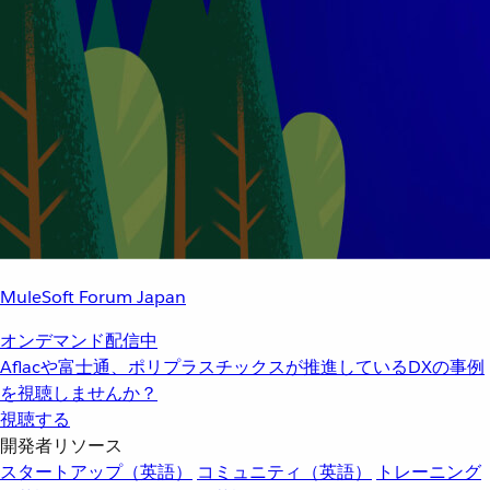
MuleSoft Forum Japan
オンデマンド配信中
Aflacや富士通、ポリプラスチックスが推進しているDXの事例
を視聴しませんか？
視聴する
開発者リソース
スタートアップ（英語）
コミュニティ（英語）
トレーニング