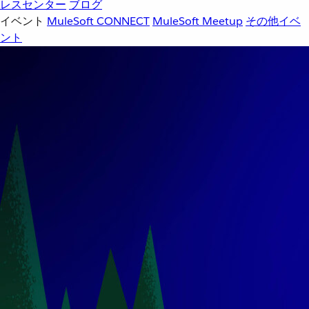
レスセンター
ブログ
イベント
MuleSoft CONNECT
MuleSoft Meetup
その他イベ
ント