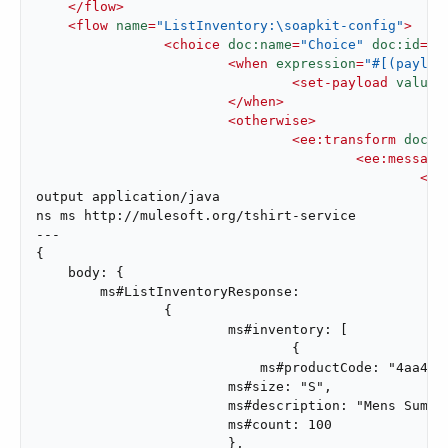
</
flow
>
<
flow
name
=
"ListInventory:\soapkit-config"
>
<
choice
doc:name
=
"Choice"
doc:id
=
"c
<
when
expression
=
"#[(payloa
<
set-payload
value
=
</
when
>
<
otherwise
>
<
ee:transform
doc:n
<
ee:message
<
ee
output application/java

ns ms http://mulesoft.org/tshirt-service

---

{

    body: {

        ms#ListInventoryResponse:

        	{

			ms#inventory: [

				{

			    ms#productCode: "4aa458e4f00d017021bbb509d700f008",

        		ms#size: "S",

        		ms#description: "Mens Summit Road T-Shirt",

        		ms#count: 100

        		},
