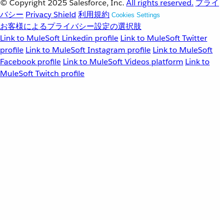
© Copyright 2025
Salesforce, Inc.
All rights reserved.
プライ
バシー
Privacy Shield
利用規約
Cookies Settings
お客様によるプライバシー設定の選択肢
Link to MuleSoft Linkedin profile
Link to MuleSoft Twitter
profile
Link to MuleSoft Instagram profile
Link to MuleSoft
Facebook profile
Link to MuleSoft Videos platform
Link to
MuleSoft Twitch profile