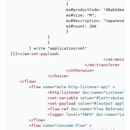
	        	{

        		ms#productCode: "d8a63dea402e11edb8780242ac120002",

        		ms#size: "M",

        		ms#description: "Japanese Car EJ Engine Blueprint Illustration T-shirt",

        		ms#count: 200

        		}

        	]

        	}

        } write "application/xml"

}]]>
</
ee:set-payload
>
</
ee:messag
</
ee:transform
>
</
otherwise
>
</
choice
>
</
flow
>
<
flow
name
=
"mule-http-listener-api"
 >
<
http:listener
doc:name
=
"Listener"
<
set-variable
value
=
"#[attributes.q
<
set-payload
value
=
"#[output applic
<
flow-ref
doc:name
=
"Flow Reference"
<
logger
level
=
"INFO"
doc:name
=
"Logg
</
flow
>
<
flow
name
=
"consume-Flow"
 >