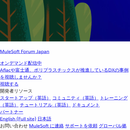
MuleSoft Forum Japan
オンデマンド配信中
Aflacや富士通、ポリプラスチックスが推進しているDXの事例
を視聴しませんか？
視聴する
開発者リソース
スタートアップ（英語）
コミュニティ（英語）
トレーニング
（英語）
チュートリアル（英語）
ドキュメント
パートナー
English
(Full site)
日本語
お問い合わせ
MuleSoft に連絡
サポートを依頼
グローバル拠