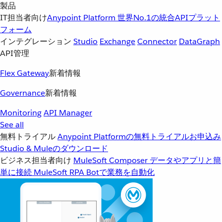
製品
IT担当者向け
Anypoint Platform
世界No.1の統合APIプラット
フォーム
インテグレーション
Studio
Exchange
Connector
DataGraph
API管理
Flex Gateway
新着情報
Governance
新着情報
Monitoring
API Manager
See all
無料トライアル
Anypoint Platformの無料トライアルお申込み
Studio & Muleのダウンロード
ビジネス担当者向け
MuleSoft Composer
データやアプリと簡
単に接続
MuleSoft RPA
Botで業務を自動化