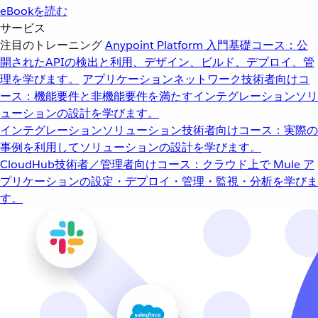
eBookを読む
サービス
注目のトレーニング
Anypoint Platform 入門
基礎コース：公
開されたAPIの検出と利用、デザイン、ビルド、デプロイ、管
理を学びます。
アプリケーションネットワーク
技術者向けコ
ース：機能要件と非機能要件を満たすインテグレーションソリ
ューションの設計を学びます。
インテグレーションソリューション
技術者向けコース：実際の
事例を利用してソリューションの設計を学びます。
CloudHub
技術者／管理者向けコース：クラウド上で Mule ア
プリケーションの設定・デプロイ・管理・監視・分析を学びま
す。