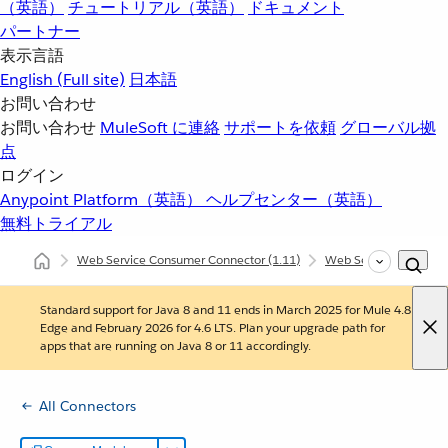
（英語）
チュートリアル（英語）
ドキュメント
パートナー
表示言語
English
(Full site)
日本語
お問い合わせ
お問い合わせ
MuleSoft に連絡
サポートを依頼
グローバル拠
点
ログイン
Anypoint Platform（英語）
ヘルプセンター（英語）
無料トライアル
Web Service Consumer Connector
(1.11)
Web Service Consum
Standard support for Java 8 and 11 ends in March 2025 for Mule 4.8
Edge and February 2026 for 4.6 LTS. Plan your upgrade path for
apps that are running on Java 8 or 11 accordingly.
All Connectors