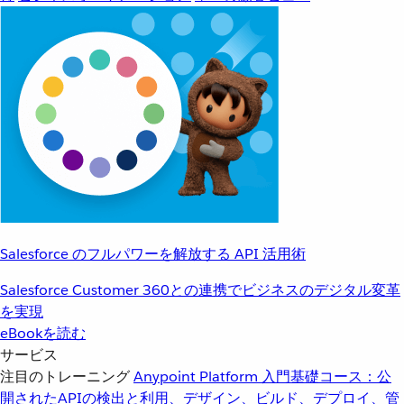
Salesforce のフルパワーを解放する API 活用術
Salesforce Customer 360との連携でビジネスのデジタル変革
を実現
eBookを読む
サービス
注目のトレーニング
Anypoint Platform 入門
基礎コース：公
開されたAPIの検出と利用、デザイン、ビルド、デプロイ、管