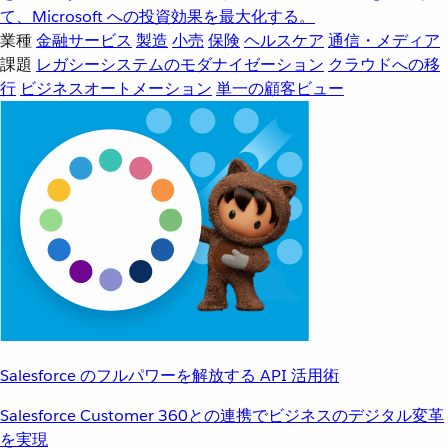
て、Microsoft への投資効果を最大化する。
業種
金融サービス
製造
小売
保険
ヘルスケア
通信・メディア
課題
レガシーシステムのモダナイゼーション
クラウドへの移
行
ビジネスオートメーション
単一の顧客ビュー
Salesforce のフルパワーを解放する API 活用術
Salesforce Customer 360との連携でビジネスのデジタル変革
を実現