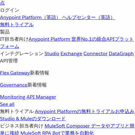
点
ログイン
Anypoint Platform（英語）
ヘルプセンター（英語）
無料トライアル
製品
IT担当者向け
Anypoint Platform
世界No.1の統合APIプラット
フォーム
インテグレーション
Studio
Exchange
Connector
DataGraph
API管理
Flex Gateway
新着情報
Governance
新着情報
Monitoring
API Manager
See all
無料トライアル
Anypoint Platformの無料トライアルお申込み
Studio & Muleのダウンロード
ビジネス担当者向け
MuleSoft Composer
データやアプリと簡
単に接続
MuleSoft RPA
Botで業務を自動化