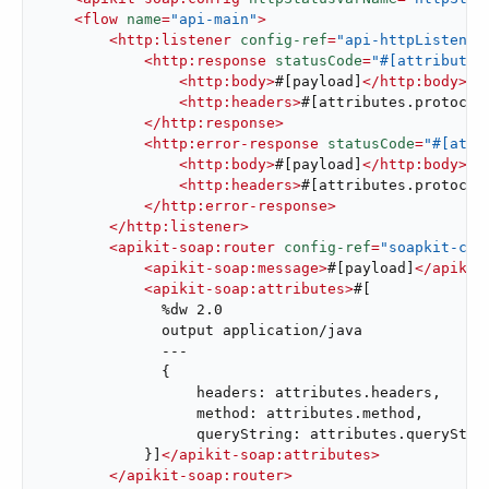
<
flow
name
=
"api-main"
>
<
http:listener
config-ref
=
"api-httpListener
<
http:response
statusCode
=
"#[attributes
<
http:body
>
#[payload]
</
http:body
>
<
http:headers
>
#[attributes.protocol
</
http:response
>
<
http:error-response
statusCode
=
"#[attr
<
http:body
>
#[payload]
</
http:body
>
<
http:headers
>
#[attributes.protocol
</
http:error-response
>
</
http:listener
>
<
apikit-soap:router
config-ref
=
"soapkit-con
<
apikit-soap:message
>
#[payload]
</
apikit
<
apikit-soap:attributes
>
#[

              %dw 2.0

              output application/java

              ---

              {

                  headers: attributes.headers,

                  method: attributes.method,

                  queryString: attributes.queryStrin
            }]
</
apikit-soap:attributes
>
</
apikit-soap:router
>