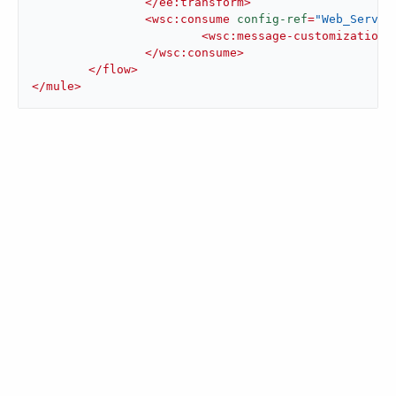
</
ee:transform
>
<
wsc:consume
config-ref
=
"Web_Servic
<
wsc:message-customizations
</
wsc:consume
>
</
flow
>
</
mule
>