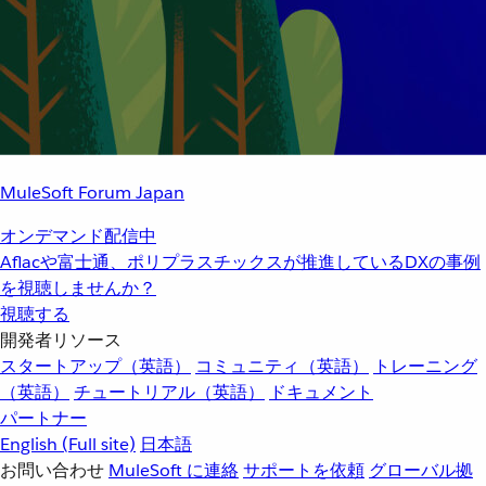
MuleSoft Forum Japan
オンデマンド配信中
Aflacや富士通、ポリプラスチックスが推進しているDXの事例
を視聴しませんか？
視聴する
開発者リソース
スタートアップ（英語）
コミュニティ（英語）
トレーニング
（英語）
チュートリアル（英語）
ドキュメント
パートナー
English
(Full site)
日本語
お問い合わせ
MuleSoft に連絡
サポートを依頼
グローバル拠