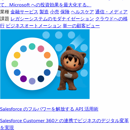
て、Microsoft への投資効果を最大化する。
業種
金融サービス
製造
小売
保険
ヘルスケア
通信・メディア
課題
レガシーシステムのモダナイゼーション
クラウドへの移
行
ビジネスオートメーション
単一の顧客ビュー
Salesforce のフルパワーを解放する API 活用術
Salesforce Customer 360との連携でビジネスのデジタル変革
を実現