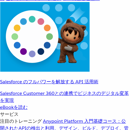
Salesforce のフルパワーを解放する API 活用術
Salesforce Customer 360との連携でビジネスのデジタル変革
を実現
eBookを読む
サービス
注目のトレーニング
Anypoint Platform 入門
基礎コース：公
開されたAPIの検出と利用、デザイン、ビルド、デプロイ、管