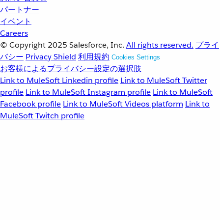
パートナー
イベント
Careers
© Copyright 2025
Salesforce, Inc.
All rights reserved.
プライ
バシー
Privacy Shield
利用規約
Cookies Settings
お客様によるプライバシー設定の選択肢
Link to MuleSoft Linkedin profile
Link to MuleSoft Twitter
profile
Link to MuleSoft Instagram profile
Link to MuleSoft
Facebook profile
Link to MuleSoft Videos platform
Link to
MuleSoft Twitch profile