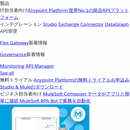
製品
IT担当者向け
Anypoint Platform
世界No.1の統合APIプラット
フォーム
インテグレーション
Studio
Exchange
Connector
DataGraph
API管理
Flex Gateway
新着情報
Governance
新着情報
Monitoring
API Manager
See all
無料トライアル
Anypoint Platformの無料トライアルお申込み
Studio & Muleのダウンロード
ビジネス担当者向け
MuleSoft Composer
データやアプリと簡
単に接続
MuleSoft RPA
Botで業務を自動化