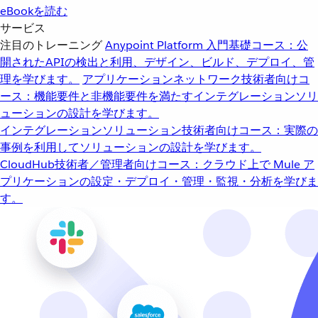
eBookを読む
サービス
注目のトレーニング
Anypoint Platform 入門
基礎コース：公
開されたAPIの検出と利用、デザイン、ビルド、デプロイ、管
理を学びます。
アプリケーションネットワーク
技術者向けコ
ース：機能要件と非機能要件を満たすインテグレーションソリ
ューションの設計を学びます。
インテグレーションソリューション
技術者向けコース：実際の
事例を利用してソリューションの設計を学びます。
CloudHub
技術者／管理者向けコース：クラウド上で Mule ア
プリケーションの設定・デプロイ・管理・監視・分析を学びま
す。