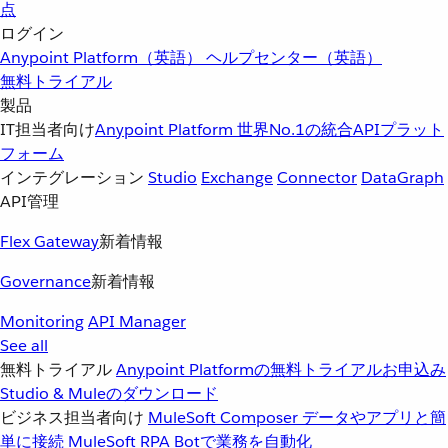
点
ログイン
Anypoint Platform（英語）
ヘルプセンター（英語）
無料トライアル
製品
IT担当者向け
Anypoint Platform
世界No.1の統合APIプラット
フォーム
インテグレーション
Studio
Exchange
Connector
DataGraph
API管理
Flex Gateway
新着情報
Governance
新着情報
Monitoring
API Manager
See all
無料トライアル
Anypoint Platformの無料トライアルお申込み
Studio & Muleのダウンロード
ビジネス担当者向け
MuleSoft Composer
データやアプリと簡
単に接続
MuleSoft RPA
Botで業務を自動化