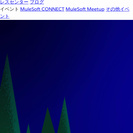
レスセンター
ブログ
イベント
MuleSoft CONNECT
MuleSoft Meetup
その他イベ
ント