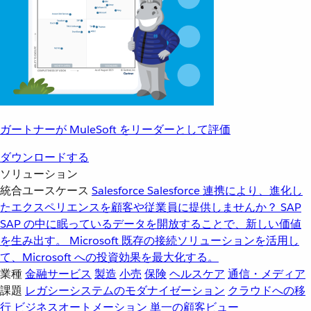
ガートナーが MuleSoft をリーダーとして評価
ダウンロードする
ソリューション
統合ユースケース
Salesforce
Salesforce 連携により、進化し
たエクスペリエンスを顧客や従業員に提供しませんか？
SAP
SAP の中に眠っているデータを開放することで、新しい価値
を生み出す。
Microsoft
既存の接続ソリューションを活用し
て、Microsoft への投資効果を最大化する。
業種
金融サービス
製造
小売
保険
ヘルスケア
通信・メディア
課題
レガシーシステムのモダナイゼーション
クラウドへの移
行
ビジネスオートメーション
単一の顧客ビュー