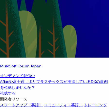
MuleSoft Forum Japan
オンデマンド配信中
Aflacや富士通、ポリプラスチックスが推進しているDXの事例
を視聴しませんか？
視聴する
開発者リソース
スタートアップ（英語）
コミュニティ（英語）
トレーニング