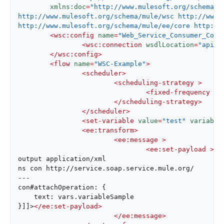
xmlns:doc
=
"http://www.mulesoft.org/schema/m
http://www.mulesoft.org/schema/mule/wsc http://www.m
http://www.mulesoft.org/schema/mule/ee/core http://
<
wsc:config
name
=
"Web_Service_Consumer_Conf
<
wsc:connection
wsdlLocation
=
"api/a
</
wsc:config
>
<
flow
name
=
"WSC-Example"
>
<
scheduler
>
<
scheduling-strategy
 >
<
fixed-frequency
 />
</
scheduling-strategy
>
</
scheduler
>
<
set-variable
value
=
"test"
variable
<
ee:transform
>
<
ee:message
 >
<
ee:set-payload
 >
<!
output application/xml

ns con http://service.soap.service.mule.org/

---

con#attachOperation: {

    text: vars.variableSample

}]]>
</
ee:set-payload
>
</
ee:message
>