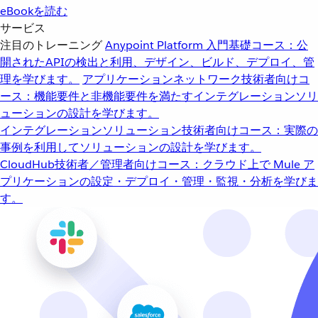
eBookを読む
サービス
注目のトレーニング
Anypoint Platform 入門
基礎コース：公
開されたAPIの検出と利用、デザイン、ビルド、デプロイ、管
理を学びます。
アプリケーションネットワーク
技術者向けコ
ース：機能要件と非機能要件を満たすインテグレーションソリ
ューションの設計を学びます。
インテグレーションソリューション
技術者向けコース：実際の
事例を利用してソリューションの設計を学びます。
CloudHub
技術者／管理者向けコース：クラウド上で Mule ア
プリケーションの設定・デプロイ・管理・監視・分析を学びま
す。