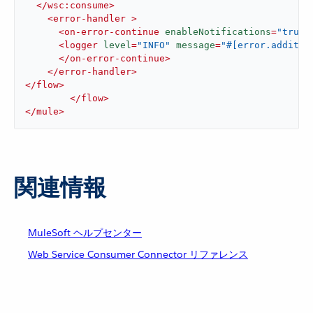
</
wsc:consume
>
<
error-handler
 >
<
on-error-continue
enableNotifications
=
"true"
<
logger
level
=
"INFO"
message
=
"#[error.additio
</
on-error-continue
>
</
error-handler
>
</
flow
>
</
flow
>
</
mule
>
関連情報
MuleSoft ヘルプセンター
Web Service Consumer Connector リファレンス