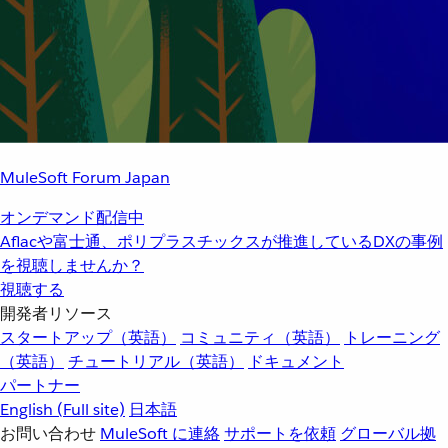
MuleSoft Forum Japan
オンデマンド配信中
Aflacや富士通、ポリプラスチックスが推進しているDXの事例
を視聴しませんか？
視聴する
開発者リソース
スタートアップ（英語）
コミュニティ（英語）
トレーニング
（英語）
チュートリアル（英語）
ドキュメント
パートナー
English
(Full site)
日本語
お問い合わせ
MuleSoft に連絡
サポートを依頼
グローバル拠