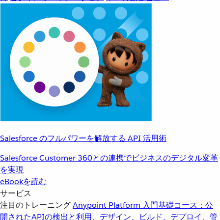
Salesforce のフルパワーを解放する API 活用術
Salesforce Customer 360との連携でビジネスのデジタル変革
を実現
eBookを読む
サービス
注目のトレーニング
Anypoint Platform 入門
基礎コース：公
開されたAPIの検出と利用、デザイン、ビルド、デプロイ、管