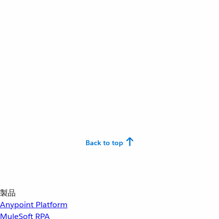
Back to top
製品
Anypoint Platform
MuleSoft RPA