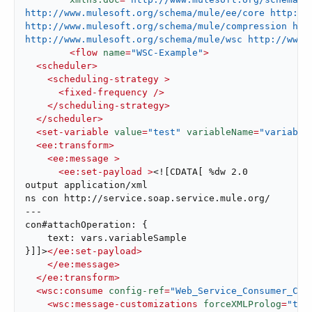
http://www.mulesoft.org/schema/mule/ee/core http://
http://www.mulesoft.org/schema/mule/compression htt
http://www.mulesoft.org/schema/mule/wsc http://www.
<
flow
name
=
"WSC-Example"
>
<
scheduler
>
<
scheduling-strategy
 >
<
fixed-frequency
 />
</
scheduling-strategy
>
</
scheduler
>
<
set-variable
value
=
"test"
variableName
=
"variable
<
ee:transform
>
<
ee:message
 >
<
ee:set-payload
 >
<![CDATA[ %dw 2.0

output application/xml

ns con http://service.soap.service.mule.org/

---

con#attachOperation: {

    text: vars.variableSample

}]]>
</
ee:set-payload
>
</
ee:message
>
</
ee:transform
>
<
wsc:consume
config-ref
=
"Web_Service_Consumer_Con
<
wsc:message-customizations
forceXMLProlog
=
"tru