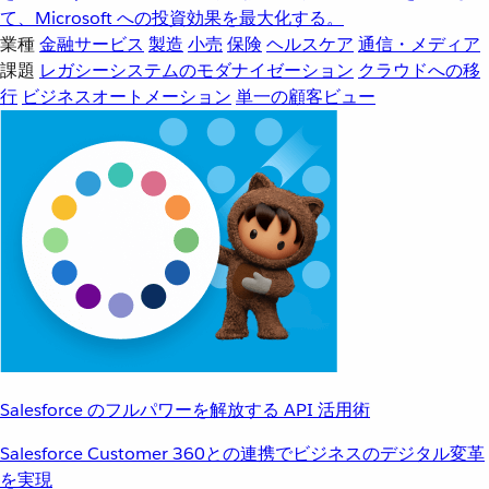
て、Microsoft への投資効果を最大化する。
業種
金融サービス
製造
小売
保険
ヘルスケア
通信・メディア
課題
レガシーシステムのモダナイゼーション
クラウドへの移
行
ビジネスオートメーション
単一の顧客ビュー
Salesforce のフルパワーを解放する API 活用術
Salesforce Customer 360との連携でビジネスのデジタル変革
を実現