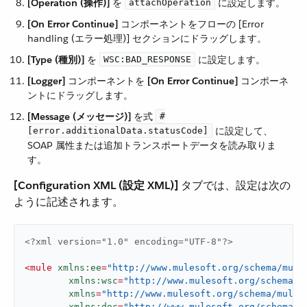
[Operation (操作)]
​ を ​
​ に設定します。
attachOperation
[On Error Continue]
​ コンポーネントをフローの [Error
handling (エラー処理)] セクションにドラッグします。
[Type (種別)]
​ を ​
​ に設定します。
WSC:BAD_RESPONSE
[Logger]
​ コンポーネントを ​
[On Error Continue]
​ コンポーネ
ントにドラッグします。
[Message (メッセージ)]
​ を式 ​
#
​ に設定して、
[error.additionalData.statusCode]
SOAP 属性または追加トランスポートデータを読み取りま
す。
[Configuration XML (設定 XML)]
​ タブでは、設定は次の
ように記述されます。
<?xml version="1.0" encoding="UTF-8"?>
<
mule
xmlns:ee
=
"http://www.mulesoft.org/schema/mule
xmlns:wsc
=
"http://www.mulesoft.org/schema/m
xmlns
=
"http://www.mulesoft.org/schema/mule/
xmlns:doc
=
"http://www.mulesoft.org/schema/m