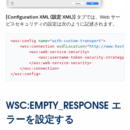
[Configuration XML (設定 XML)]
​ タブでは、Web サー
ビスセキュリティの設定は次のように記述されます。
<
wsc:config
name
=
"with-custom-transport"
>
<
wsc:connection
wsdlLocation
=
"http://www.host.c
<
wsc:web-service-security
>
<
wsc:username-token-security-strategy
u
</
wsc:web-service-security
>
</
wsc:connection
>
</
wsc:config
>
WSC:EMPTY_RESPONSE​ エ
ラーを設定する