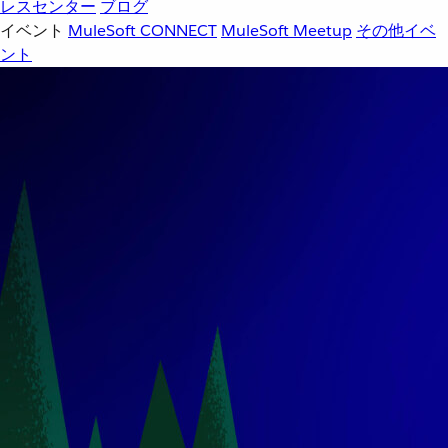
レスセンター
ブログ
イベント
MuleSoft CONNECT
MuleSoft Meetup
その他イベ
ント