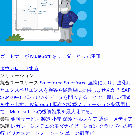
ガートナーが MuleSoft をリーダーとして評価
ダウンロードする
ソリューション
統合ユースケース
Salesforce
Salesforce 連携により、進化し
たエクスペリエンスを顧客や従業員に提供しませんか？
SAP
SAP の中に眠っているデータを開放することで、新しい価値
を生み出す。
Microsoft
既存の接続ソリューションを活用し
て、Microsoft への投資効果を最大化する。
業種
金融サービス
製造
小売
保険
ヘルスケア
通信・メディア
課題
レガシーシステムのモダナイゼーション
クラウドへの移
行
ビジネスオートメーション
単一の顧客ビュー