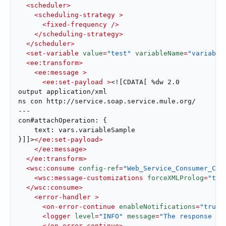
<
scheduler
>
<
scheduling-strategy
 >
<
fixed-frequency
 />
</
scheduling-strategy
>
</
scheduler
>
<
set-variable
value
=
"test"
variableName
=
"variable
<
ee:transform
>
<
ee:message
 >
<
ee:set-payload
 >
<![CDATA[ %dw 2.0

output application/xml

ns con http://service.soap.service.mule.org/

---

con#attachOperation: {

    text: vars.variableSample

}]]>
</
ee:set-payload
>
</
ee:message
>
</
ee:transform
>
<
wsc:consume
config-ref
=
"Web_Service_Consumer_Con
<
wsc:message-customizations
forceXMLProlog
=
"tru
</
wsc:consume
>
<
error-handler
 >
<
on-error-continue
enableNotifications
=
"true"
<
logger
level
=
"INFO"
message
=
"The response wa
</
on-error-continue
>