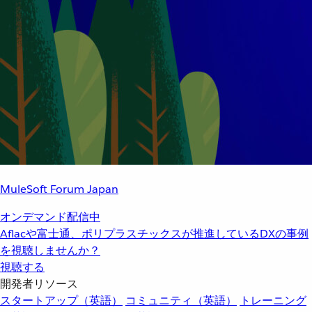
MuleSoft Forum Japan
オンデマンド配信中
Aflacや富士通、ポリプラスチックスが推進しているDXの事例
を視聴しませんか？
視聴する
開発者リソース
スタートアップ（英語）
コミュニティ（英語）
トレーニング