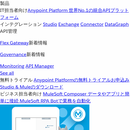
製品
IT担当者向け
Anypoint Platform
世界No.1の統合APIプラット
フォーム
インテグレーション
Studio
Exchange
Connector
DataGraph
API管理
Flex Gateway
新着情報
Governance
新着情報
Monitoring
API Manager
See all
無料トライアル
Anypoint Platformの無料トライアルお申込み
Studio & Muleのダウンロード
ビジネス担当者向け
MuleSoft Composer
データやアプリと簡
単に接続
MuleSoft RPA
Botで業務を自動化