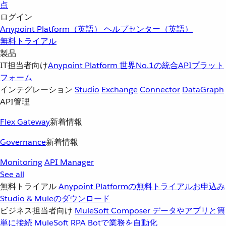
点
ログイン
Anypoint Platform（英語）
ヘルプセンター（英語）
無料トライアル
製品
IT担当者向け
Anypoint Platform
世界No.1の統合APIプラット
フォーム
インテグレーション
Studio
Exchange
Connector
DataGraph
API管理
Flex Gateway
新着情報
Governance
新着情報
Monitoring
API Manager
See all
無料トライアル
Anypoint Platformの無料トライアルお申込み
Studio & Muleのダウンロード
ビジネス担当者向け
MuleSoft Composer
データやアプリと簡
単に接続
MuleSoft RPA
Botで業務を自動化