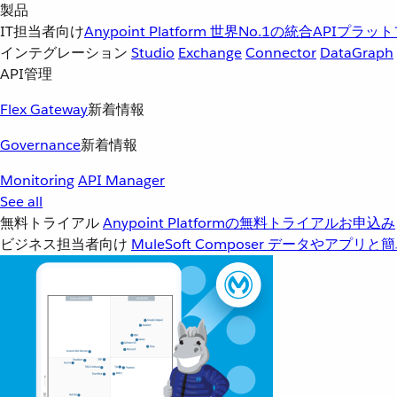
製品
IT担当者向け
Anypoint Platform
世界No.1の統合APIプラッ
インテグレーション
Studio
Exchange
Connector
DataGraph
API管理
Flex Gateway
新着情報
Governance
新着情報
Monitoring
API Manager
See all
無料トライアル
Anypoint Platformの無料トライアルお申込み
ビジネス担当者向け
MuleSoft Composer
データやアプリと簡