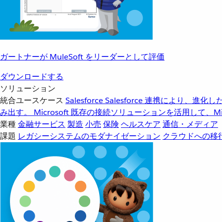
ガートナーが MuleSoft をリーダーとして評価
ダウンロードする
ソリューション
統合ユースケース
Salesforce
Salesforce 連携により、
み出す。
Microsoft
既存の接続ソリューションを活用して、Mic
業種
金融サービス
製造
小売
保険
ヘルスケア
通信・メディア
課題
レガシーシステムのモダナイゼーション
クラウドへの移