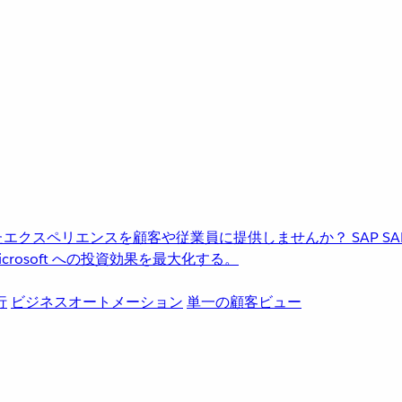
進化したエクスペリエンスを顧客や従業員に提供しませんか？
SAP
S
rosoft への投資効果を最大化する。
行
ビジネスオートメーション
単一の顧客ビュー