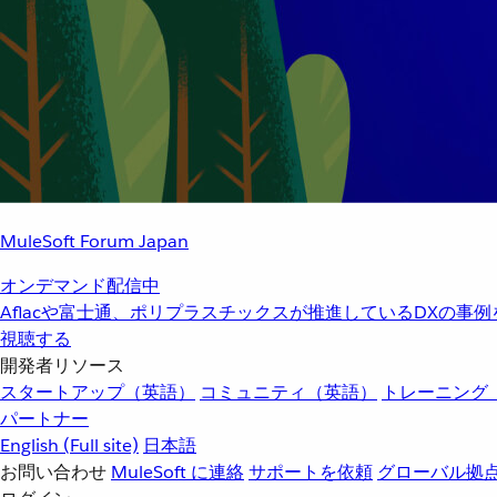
MuleSoft Forum Japan
オンデマンド配信中
Aflacや富士通、ポリプラスチックスが推進しているDXの事
視聴する
開発者リソース
スタートアップ（英語）
コミュニティ（英語）
トレーニング
パートナー
English
(Full site)
日本語
お問い合わせ
MuleSoft に連絡
サポートを依頼
グローバル拠