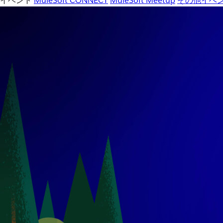
イベント
MuleSoft CONNECT
MuleSoft Meetup
その他イベ