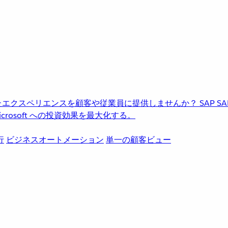
進化したエクスペリエンスを顧客や従業員に提供しませんか？
SAP
S
rosoft への投資効果を最大化する。
行
ビジネスオートメーション
単一の顧客ビュー