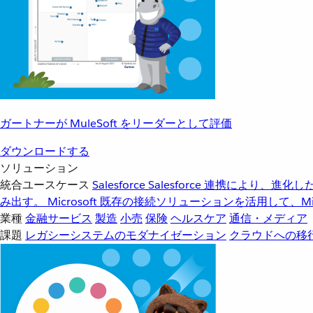
ガートナーが MuleSoft をリーダーとして評価
ダウンロードする
ソリューション
統合ユースケース
Salesforce
Salesforce 連携により、
み出す。
Microsoft
既存の接続ソリューションを活用して、Mic
業種
金融サービス
製造
小売
保険
ヘルスケア
通信・メディア
課題
レガシーシステムのモダナイゼーション
クラウドへの移