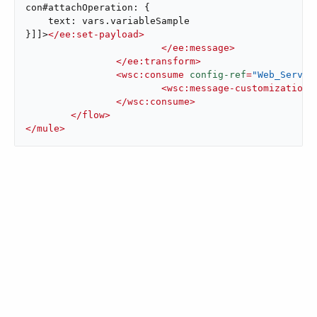
con#attachOperation: {

    text: vars.variableSample

}]]>
</
ee:set-payload
>
</
ee:message
>
</
ee:transform
>
<
wsc:consume
config-ref
=
"Web_Servic
<
wsc:message-customizations
</
wsc:consume
>
</
flow
>
</
mule
>