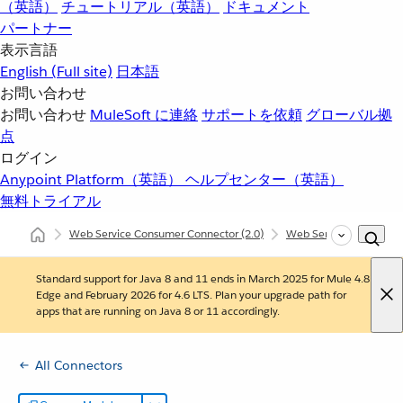
（英語）
チュートリアル（英語）
ドキュメント
パートナー
表示言語
English
(Full site)
日本語
お問い合わせ
お問い合わせ
MuleSoft に連絡
サポートを依頼
グローバル拠
点
ログイン
Anypoint Platform（英語）
ヘルプセンター（英語）
無料トライアル
Web Service Consumer Connector
(2.0)
Web Service Consume
Standard support for Java 8 and 11 ends in March 2025 for Mule 4.8
Edge and February 2026 for 4.6 LTS. Plan your upgrade path for
apps that are running on Java 8 or 11 accordingly.
All Connectors