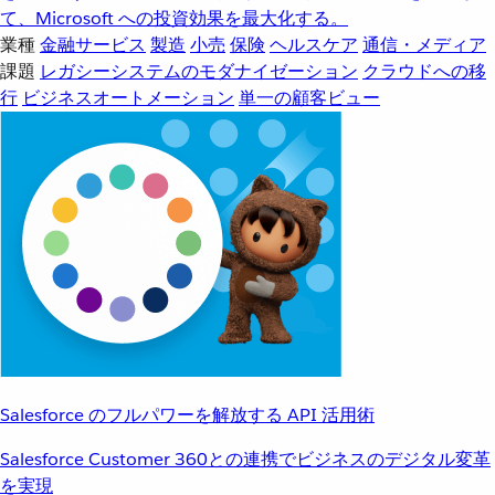
て、Microsoft への投資効果を最大化する。
業種
金融サービス
製造
小売
保険
ヘルスケア
通信・メディア
課題
レガシーシステムのモダナイゼーション
クラウドへの移
行
ビジネスオートメーション
単一の顧客ビュー
Salesforce のフルパワーを解放する API 活用術
Salesforce Customer 360との連携でビジネスのデジタル変革
を実現