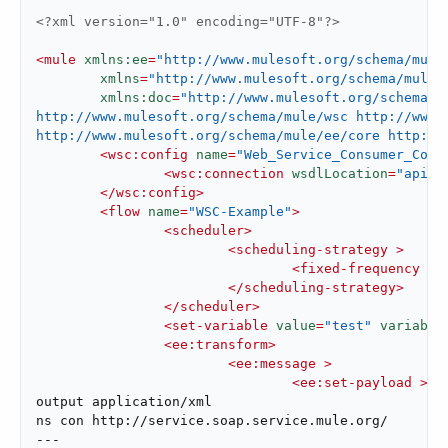
<?xml version="1.0" encoding="UTF-8"?>
<
mule
xmlns:ee
=
"http://www.mulesoft.org/schema/mule
xmlns
=
"http://www.mulesoft.org/schema/mule/
xmlns:doc
=
"http://www.mulesoft.org/schema/m
http://www.mulesoft.org/schema/mule/wsc http://www.m
http://www.mulesoft.org/schema/mule/ee/core http://
<
wsc:config
name
=
"Web_Service_Consumer_Conf
<
wsc:connection
wsdlLocation
=
"api/a
</
wsc:config
>
<
flow
name
=
"WSC-Example"
>
<
scheduler
>
<
scheduling-strategy
 >
<
fixed-frequency
 />
</
scheduling-strategy
>
</
scheduler
>
<
set-variable
value
=
"test"
variable
<
ee:transform
>
<
ee:message
 >
<
ee:set-payload
 >
<!
output application/xml

ns con http://service.soap.service.mule.org/

---
