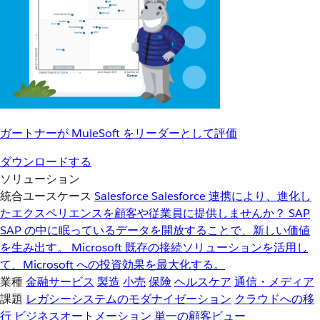
ガートナーが MuleSoft をリーダーとして評価
ダウンロードする
ソリューション
統合ユースケース
Salesforce
Salesforce 連携により、進化し
たエクスペリエンスを顧客や従業員に提供しませんか？
SAP
SAP の中に眠っているデータを開放することで、新しい価値
を生み出す。
Microsoft
既存の接続ソリューションを活用し
て、Microsoft への投資効果を最大化する。
業種
金融サービス
製造
小売
保険
ヘルスケア
通信・メディア
課題
レガシーシステムのモダナイゼーション
クラウドへの移
行
ビジネスオートメーション
単一の顧客ビュー