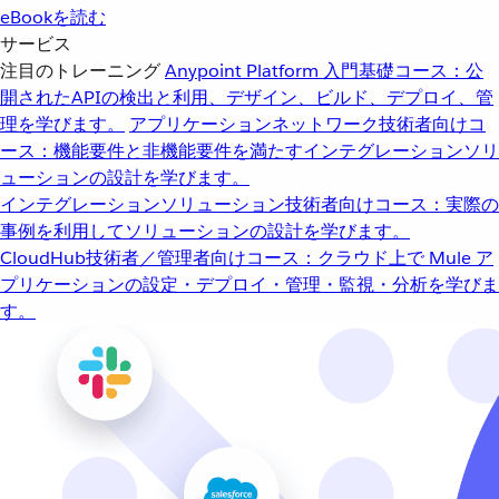
eBookを読む
サービス
注目のトレーニング
Anypoint Platform 入門
基礎コース：公
開されたAPIの検出と利用、デザイン、ビルド、デプロイ、管
理を学びます。
アプリケーションネットワーク
技術者向けコ
ース：機能要件と非機能要件を満たすインテグレーションソリ
ューションの設計を学びます。
インテグレーションソリューション
技術者向けコース：実際の
事例を利用してソリューションの設計を学びます。
CloudHub
技術者／管理者向けコース：クラウド上で Mule ア
プリケーションの設定・デプロイ・管理・監視・分析を学びま
す。