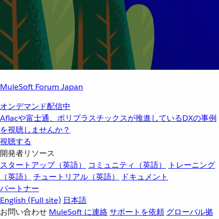
MuleSoft Forum Japan
オンデマンド配信中
Aflacや富士通、ポリプラスチックスが推進しているDXの事例
を視聴しませんか？
視聴する
開発者リソース
スタートアップ（英語）
コミュニティ（英語）
トレーニング
（英語）
チュートリアル（英語）
ドキュメント
パートナー
English
(Full site)
日本語
お問い合わせ
MuleSoft に連絡
サポートを依頼
グローバル拠