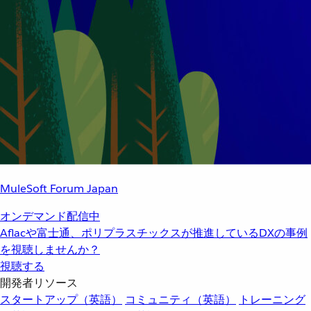
MuleSoft Forum Japan
オンデマンド配信中
Aflacや富士通、ポリプラスチックスが推進しているDXの事例
を視聴しませんか？
視聴する
開発者リソース
スタートアップ（英語）
コミュニティ（英語）
トレーニング