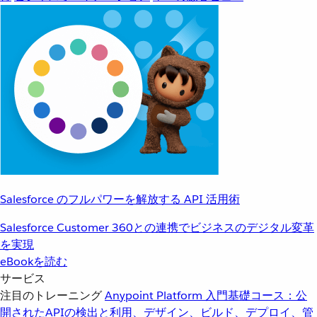
Salesforce のフルパワーを解放する API 活用術
Salesforce Customer 360との連携でビジネスのデジタル変革
を実現
eBookを読む
サービス
注目のトレーニング
Anypoint Platform 入門
基礎コース：公
開されたAPIの検出と利用、デザイン、ビルド、デプロイ、管