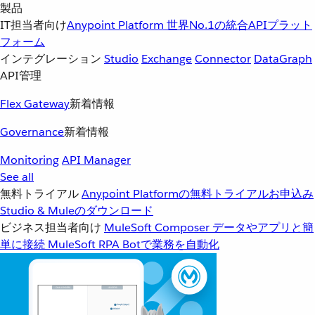
製品
IT担当者向け
Anypoint Platform
世界No.1の統合APIプラット
フォーム
インテグレーション
Studio
Exchange
Connector
DataGraph
API管理
Flex Gateway
新着情報
Governance
新着情報
Monitoring
API Manager
See all
無料トライアル
Anypoint Platformの無料トライアルお申込み
Studio & Muleのダウンロード
ビジネス担当者向け
MuleSoft Composer
データやアプリと簡
単に接続
MuleSoft RPA
Botで業務を自動化