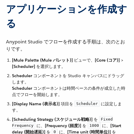
アプリケーションを作成す
る
Anypoint Studio でフローを作成する手順は、次のとお
りです。
[Mule Palette (Mule パレット)]
​ ビューで、​
[Core (コア)]
​ > ​
[Scheduler]
​ を選択します。
Scheduler
​ コンポーネントを Studio キャンバスにドラッグ
します。
Scheduler
​ コンポーネントは時間ベースの条件が成立した時
点でフローを開始します。
[Display Name (表示名)]
​ 項目を ​
​ に設定しま
Scheduler
す。
[Scheduling Strategy (スケジュール戦略)]
​ を ​
Fixed
​ に、​
[Frequency (頻度)]
​ を ​
​ に、​
[Start
Frequency
1000
delay (開始遅延)]
​ を ​
​ に、​
[Time unit (時間単位)]
​ を ​
0