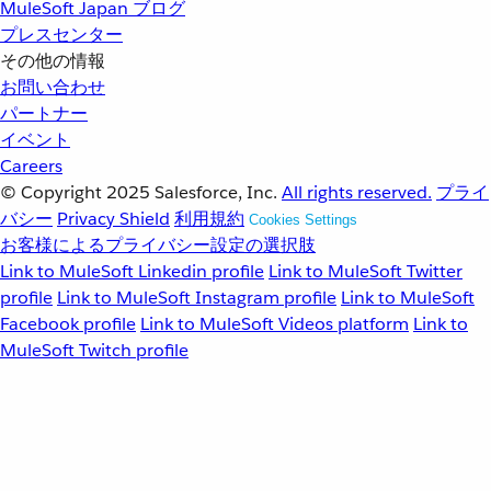
MuleSoft Japan ブログ
プレスセンター
その他の情報
お問い合わせ
パートナー
イベント
Careers
© Copyright 2025
Salesforce, Inc.
All rights reserved.
プライ
バシー
Privacy Shield
利用規約
Cookies Settings
お客様によるプライバシー設定の選択肢
Link to MuleSoft Linkedin profile
Link to MuleSoft Twitter
profile
Link to MuleSoft Instagram profile
Link to MuleSoft
Facebook profile
Link to MuleSoft Videos platform
Link to
MuleSoft Twitch profile