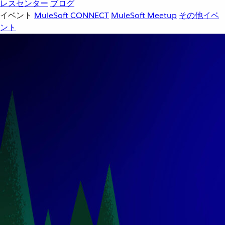
レスセンター
ブログ
イベント
MuleSoft CONNECT
MuleSoft Meetup
その他イベ
ント