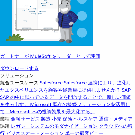
ガートナーが MuleSoft をリーダーとして評価
ダウンロードする
ソリューション
統合ユースケース
Salesforce
Salesforce 連携により、進化し
たエクスペリエンスを顧客や従業員に提供しませんか？
SAP
SAP の中に眠っているデータを開放することで、新しい価値
を生み出す。
Microsoft
既存の接続ソリューションを活用し
て、Microsoft への投資効果を最大化する。
業種
金融サービス
製造
小売
保険
ヘルスケア
通信・メディア
課題
レガシーシステムのモダナイゼーション
クラウドへの移
行
ビジネスオートメーション
単一の顧客ビュー