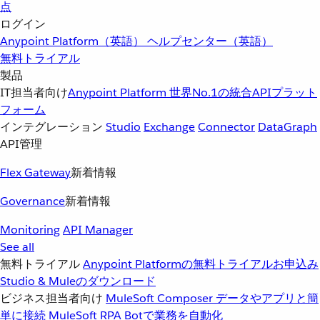
点
ログイン
Anypoint Platform（英語）
ヘルプセンター（英語）
無料トライアル
製品
IT担当者向け
Anypoint Platform
世界No.1の統合APIプラット
フォーム
インテグレーション
Studio
Exchange
Connector
DataGraph
API管理
Flex Gateway
新着情報
Governance
新着情報
Monitoring
API Manager
See all
無料トライアル
Anypoint Platformの無料トライアルお申込み
Studio & Muleのダウンロード
ビジネス担当者向け
MuleSoft Composer
データやアプリと簡
単に接続
MuleSoft RPA
Botで業務を自動化