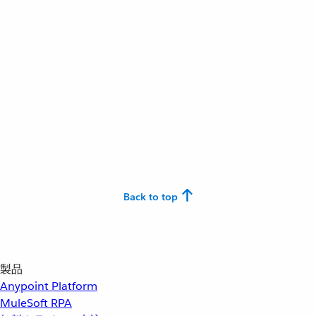
Back to top
製品
Anypoint Platform
MuleSoft RPA