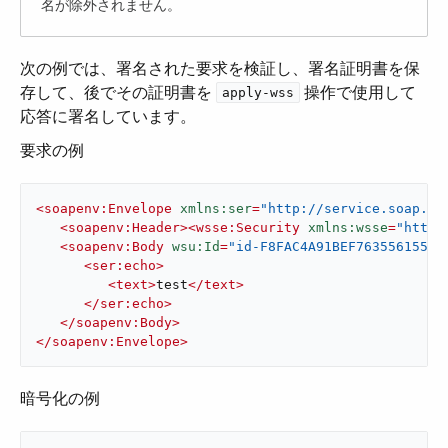
名が除外されません。
次の例では、署名された要求を検証し、署名証明書を保
存して、後でその証明書を ​
​ 操作で使用して
apply-wss
応答に署名しています。
要求の例
<
soapenv:Envelope
xmlns:ser
=
"http://service.soap.se
<
soapenv:Header
>
<
wsse:Security
xmlns:wsse
=
"http:
<
soapenv:Body
wsu:Id
=
"id-F8FAC4A91BEF76355615530
<
ser:echo
>
<
text
>
test
</
text
>
</
ser:echo
>
</
soapenv:Body
>
</
soapenv:Envelope
>
暗号化の例