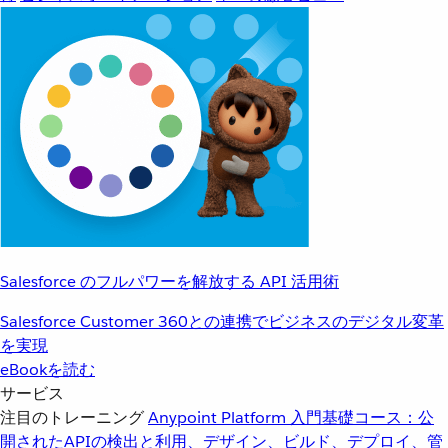
Salesforce のフルパワーを解放する API 活用術
Salesforce Customer 360との連携でビジネスのデジタル変革
を実現
eBookを読む
サービス
注目のトレーニング
Anypoint Platform 入門
基礎コース：公
開されたAPIの検出と利用、デザイン、ビルド、デプロイ、管