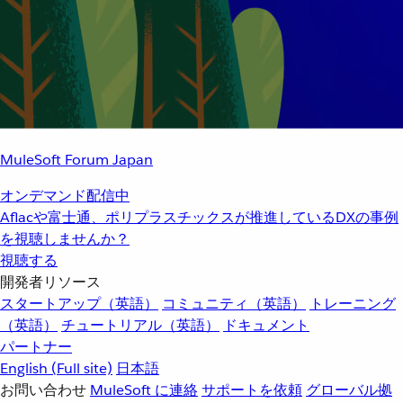
MuleSoft Forum Japan
オンデマンド配信中
Aflacや富士通、ポリプラスチックスが推進しているDXの事例
を視聴しませんか？
視聴する
開発者リソース
スタートアップ（英語）
コミュニティ（英語）
トレーニング
（英語）
チュートリアル（英語）
ドキュメント
パートナー
English
(Full site)
日本語
お問い合わせ
MuleSoft に連絡
サポートを依頼
グローバル拠