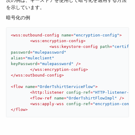
次の例は、キーストアを使用して暗号化を適用する方法
を示しています。
暗号化の例
<
wss:outbound-config
name
=
"encryption-config"
>
<
wss:encryption-config
>
<
wss:keystore-config
path
=
"certific
password
=
"mulepassword"
alias
=
"muleclient"
keyPassword
=
"mulepassword"
 />
</
wss:encryption-config
>
</
wss:outbound-config
>
<
flow
name
=
"OrderTshirtServiceFlow"
>
<
http:listener
config-ref
=
"HTTP-listener-co
<
flow-ref
name
=
"OrderTshirtFlowImpl"
 />
<
wss:apply-wss
config-ref
=
"encryption-confi
</
flow
>