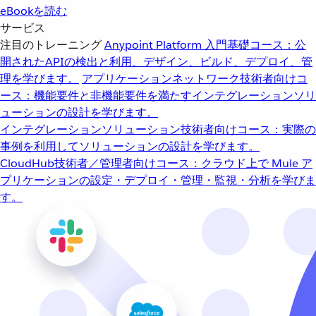
eBookを読む
サービス
注目のトレーニング
Anypoint Platform 入門
基礎コース：公
開されたAPIの検出と利用、デザイン、ビルド、デプロイ、管
理を学びます。
アプリケーションネットワーク
技術者向けコ
ース：機能要件と非機能要件を満たすインテグレーションソリ
ューションの設計を学びます。
インテグレーションソリューション
技術者向けコース：実際の
事例を利用してソリューションの設計を学びます。
CloudHub
技術者／管理者向けコース：クラウド上で Mule ア
プリケーションの設定・デプロイ・管理・監視・分析を学びま
す。