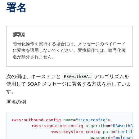
署名
暗号化操作を実行する場合には、メッセージのペイロード
に変換を適用しないでください。変換操作では、暗号化署
名が除外されません。
次の例は、キーストアと ​
​ アルゴリズムを
RSAwithSHA1
使用して SOAP メッセージに署名する方法を示していま
す。
署名の例
<
wss:outbound-config
name
=
"sign-config"
>
<
wss:signature-config
algorithm
=
"RSAwithSHA
<
wss:keystore-config
path
=
"certific
password
=
"mulepassw