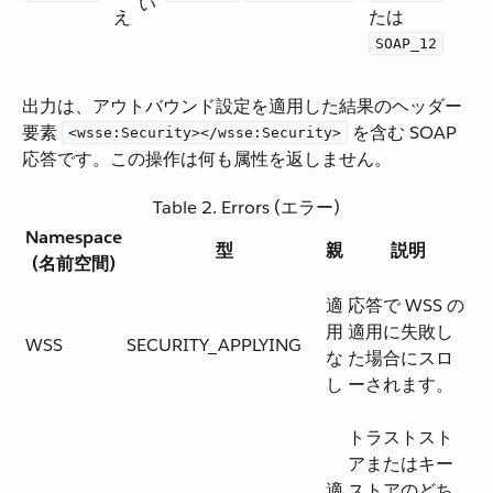
い
え
たは ​
SOAP_12
出力は、アウトバウンド設定を適用した結果のヘッダー
要素 ​
​ を含む SOAP
<wsse:Security></wsse:Security>
応答です。この操作は何も属性を返しません。
Table 2. Errors (エラー)
Namespace
型
親
説明
(名前空間)
適
応答で WSS の
用
適用に失敗し
WSS
SECURITY_APPLYING
な
た場合にスロ
し
ーされます。
トラストスト
アまたはキー
適
ストアのどち