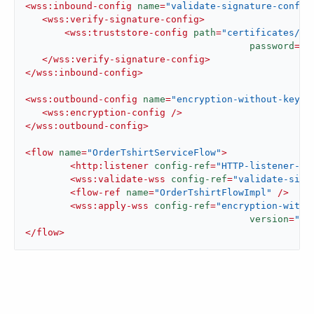
<
wss:inbound-config
name
=
"validate-signature-config
<
wss:verify-signature-config
>
<
wss:truststore-config
path
=
"certificates/ve
password
=
"m
</
wss:verify-signature-config
>
</
wss:inbound-config
>
<
wss:outbound-config
name
=
"encryption-without-keyst
<
wss:encryption-config
 />
</
wss:outbound-config
>
<
flow
name
=
"OrderTshirtServiceFlow"
>
<
http:listener
config-ref
=
"HTTP-listener-co
<
wss:validate-wss
config-ref
=
"validate-sign
<
flow-ref
name
=
"OrderTshirtFlowImpl"
 />
<
wss:apply-wss
config-ref
=
"encryption-witho
version
=
"SO
</
flow
>