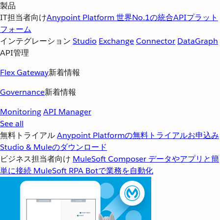
製品
IT担当者向け
Anypoint Platform
世界No.1の統合APIプラット
フォーム
インテグレーション
Studio
Exchange
Connector
DataGraph
API管理
Flex Gateway
新着情報
Governance
新着情報
Monitoring
API Manager
See all
無料トライアル
Anypoint Platformの無料トライアルお申込み
Studio & Muleのダウンロード
ビジネス担当者向け
MuleSoft Composer
データやアプリと簡
単に接続
MuleSoft RPA
Botで業務を自動化