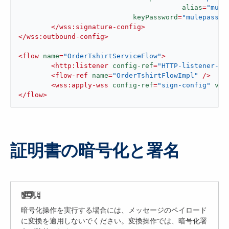
alias
=
"mule
keyPassword
=
"mulepasswo
</
wss:signature-config
>
</
wss:outbound-config
>
<
flow
name
=
"OrderTshirtServiceFlow"
>
<
http:listener
config-ref
=
"HTTP-listener-co
<
flow-ref
name
=
"OrderTshirtFlowImpl"
 />
<
wss:apply-wss
config-ref
=
"sign-config"
ver
</
flow
>
証明書の暗号化と署名
暗号化操作を実行する場合には、メッセージのペイロード
に変換を適用しないでください。変換操作では、暗号化署