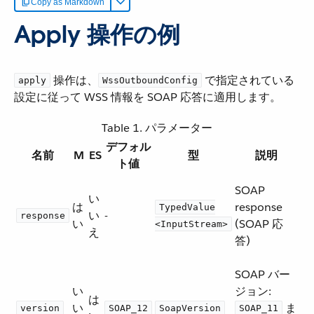
Copy as Markdown
Apply 操作の例
​ 操作は、​
​ で指定されている
apply
WssOutboundConfig
設定に従って WSS 情報を SOAP 応答に適用します。
Table 1. パラメーター
デフォル
名前
M
ES
型
説明
ト値
SOAP
い
は
response
TypedValue
い
-
response
い
(SOAP 応
<InputStream>
え
答)
SOAP バー
い
ジョン:
は
い
​ ま
version
SOAP_12
SoapVersion
SOAP_11