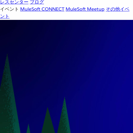
レスセンター
ブログ
イベント
MuleSoft CONNECT
MuleSoft Meetup
その他イベ
ント