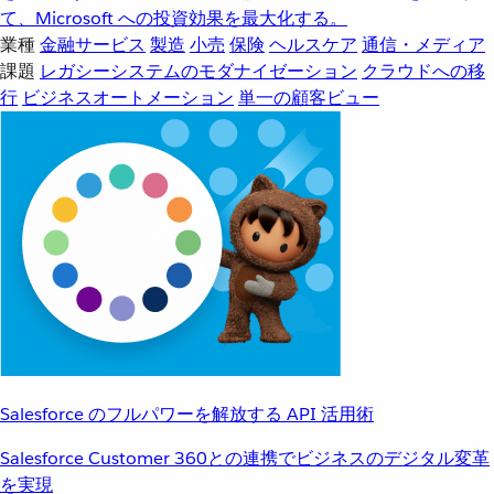
て、Microsoft への投資効果を最大化する。
業種
金融サービス
製造
小売
保険
ヘルスケア
通信・メディア
課題
レガシーシステムのモダナイゼーション
クラウドへの移
行
ビジネスオートメーション
単一の顧客ビュー
Salesforce のフルパワーを解放する API 活用術
Salesforce Customer 360との連携でビジネスのデジタル変革
を実現