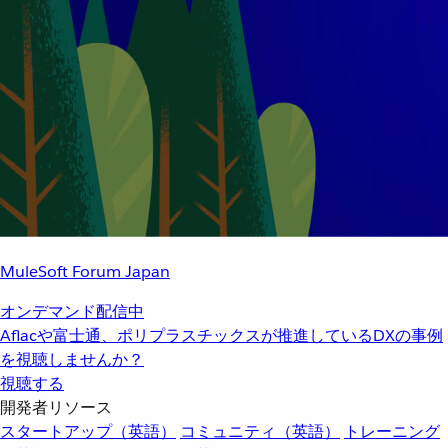
MuleSoft Forum Japan
オンデマンド配信中
Aflacや富士通、ポリプラスチックスが推進しているDXの事例
を視聴しませんか？
視聴する
開発者リソース
スタートアップ（英語）
コミュニティ（英語）
トレーニング