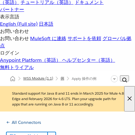
（英語）
チュートリアル（英語）
ドキュメント
パートナー
表示言語
English
(Full site)
日本語
お問い合わせ
お問い合わせ
MuleSoft に連絡
サポートを依頼
グローバル拠
点
ログイン
Anypoint Platform（英語）
ヘルプセンター（英語）
無料トライアル
WSS Module
(1.1)
例
Apply 操作の例
Standard support for Java 8 and 11 ends in March 2025 for Mule 4.8
Edge and February 2026 for 4.6 LTS. Plan your upgrade path for
apps that are running on Java 8 or 11 accordingly.
All Connectors