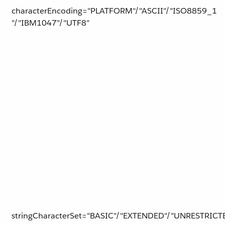
characterEncoding="PLATFORM"/"ASCII"/"​ISO8859_1​
"/"IBM1047"/"UTF8"
stringCharacterSet="BASIC"/"EXTENDED"/"UNRESTRICT