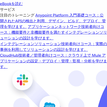
eBookを読む
サービス
注目のトレーニング
Anypoint Platform 入門
基礎コース：公
開されたAPIの検出と利用、デザイン、ビルド、デプロイ、管
理を学びます。
アプリケーションネットワーク
技術者向けコ
ース：機能要件と非機能要件を満たすインテグレーションソリ
ューションの設計を学びます。
インテグレーションソリューション
技術者向けコース：実際の
事例を利用してソリューションの設計を学びます。
CloudHub
技術者／管理者向けコース：クラウド上で Mule ア
プリケーションの設定・デプロイ・管理・監視・分析を学びま
す。