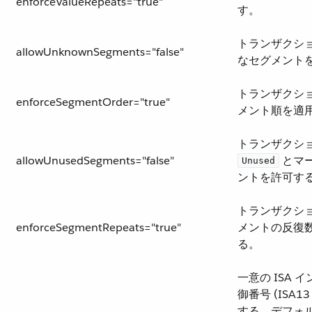
enforceValueRepeats="true"
す。
トランザクシ
allowUnknownSegments="false"
なセグメント
トランザクシ
enforceSegmentOrder="true"
メント順を適
トランザクショ
allowUnusedSegments="false"
​ と
Unused
ントを許可す
トランザクシ
enforceSegmentRepeats="true"
メントの反復
る。
一意の ISA 
御番号 (ISA1
する。デフォ