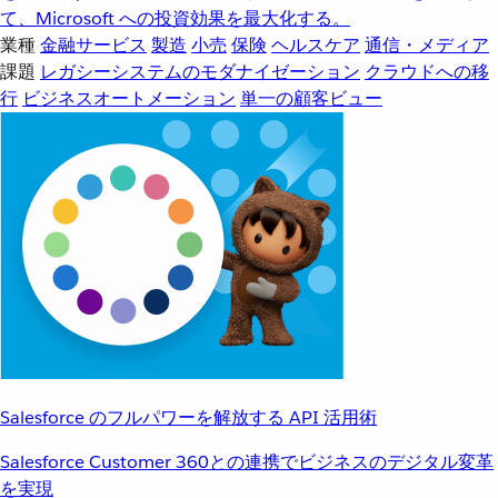
て、Microsoft への投資効果を最大化する。
業種
金融サービス
製造
小売
保険
ヘルスケア
通信・メディア
課題
レガシーシステムのモダナイゼーション
クラウドへの移
行
ビジネスオートメーション
単一の顧客ビュー
Salesforce のフルパワーを解放する API 活用術
Salesforce Customer 360との連携でビジネスのデジタル変革
を実現