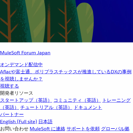
MuleSoft Forum Japan
オンデマンド配信中
Aflacや富士通、ポリプラスチックスが推進しているDXの事例
を視聴しませんか？
視聴する
開発者リソース
スタートアップ（英語）
コミュニティ（英語）
トレーニング
（英語）
チュートリアル（英語）
ドキュメント
パートナー
English
(Full site)
日本語
お問い合わせ
MuleSoft に連絡
サポートを依頼
グローバル拠