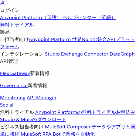
点
ログイン
Anypoint Platform（英語）
ヘルプセンター（英語）
無料トライアル
製品
IT担当者向け
Anypoint Platform
世界No.1の統合APIプラット
フォーム
インテグレーション
Studio
Exchange
Connector
DataGraph
API管理
Flex Gateway
新着情報
Governance
新着情報
Monitoring
API Manager
See all
無料トライアル
Anypoint Platformの無料トライアルお申込み
Studio & Muleのダウンロード
ビジネス担当者向け
MuleSoft Composer
データやアプリと簡
単に接続
MuleSoft RPA
Botで業務を自動化