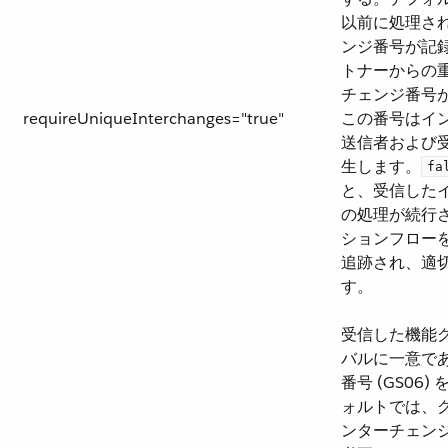
以前に処理さ
ンジ番号が記
トナーからの
チェンジ番号
requireUniqueInterchanges="true"
この番号はイ
送信者および受
生します。​
fa
と、受信した
の処理が続行
ションフロー
追跡され、適
す。
受信した機能
バルに一意で
番号 (GS06
ォルトでは、
ンターチェン