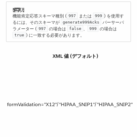
機能肯定応答スキーマ種別 (​
​ または ​
​) を使用す
997
999
るには、そのスキーマが ​
​ パーサーパ
generate999Acks
ラメーター (​
​ の場合は ​
​、​
​ の場合は ​
997
false
999
​) に一致する必要があります。
true
XML 値 (デフォルト)
formValidation="X12"/"​HIPAA_SNIP1​"/"​HIPAA_SNIP2​"