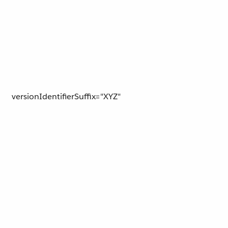
versionIdentifierSuffix="XYZ"