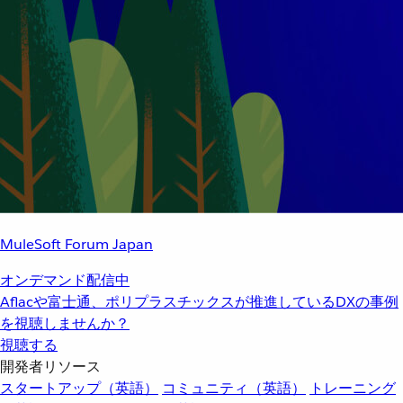
MuleSoft Forum Japan
オンデマンド配信中
Aflacや富士通、ポリプラスチックスが推進しているDXの事例
を視聴しませんか？
視聴する
開発者リソース
スタートアップ（英語）
コミュニティ（英語）
トレーニング