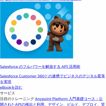
Salesforce のフルパワーを解放する API 活用術
Salesforce Customer 360との連携でビジネスのデジタル変革
を実現
eBookを読む
サービス
注目のトレーニング
Anypoint Platform 入門
基礎コース：公
開されたAPIの検出と利用、デザイン、ビルド、デプロイ、管