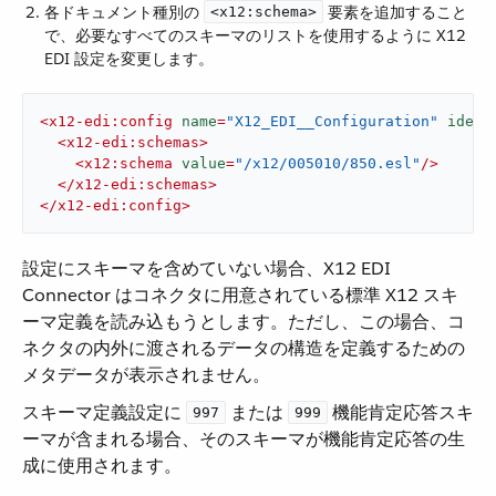
各ドキュメント種別の ​
​ 要素を追加すること
<x12:schema>
で、必要なすべてのスキーマのリストを使用するように X12
EDI 設定を変更します。
<
x12-edi:config
name
=
"X12_EDI__Configuration"
ident
<
x12-edi:schemas
>
<
x12:schema
value
=
"/x12/005010/850.esl"
/>
</
x12-edi:schemas
>
</
x12-edi:config
>
設定にスキーマを含めていない場合、X12 EDI
Connector はコネクタに用意されている標準 X12 スキ
ーマ定義を読み込もうとします。ただし、この場合、コ
ネクタの内外に渡されるデータの構造を定義するための
メタデータが表示されません。
スキーマ定義設定に ​
​ または ​
​ 機能肯定応答スキ
997
999
ーマが含まれる場合、そのスキーマが機能肯定応答の生
成に使用されます。