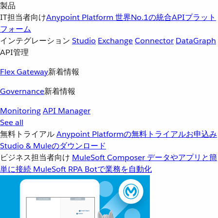
製品
IT担当者向け
Anypoint Platform
世界No.1の統合APIプラット
フォーム
インテグレーション
Studio
Exchange
Connector
DataGraph
API管理
Flex Gateway
新着情報
Governance
新着情報
Monitoring
API Manager
See all
無料トライアル
Anypoint Platformの無料トライアルお申込み
Studio & Muleのダウンロード
ビジネス担当者向け
MuleSoft Composer
データやアプリと簡
単に接続
MuleSoft RPA
Botで業務を自動化