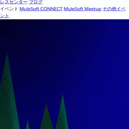
レスセンター
ブログ
イベント
MuleSoft CONNECT
MuleSoft Meetup
その他イベ
ント