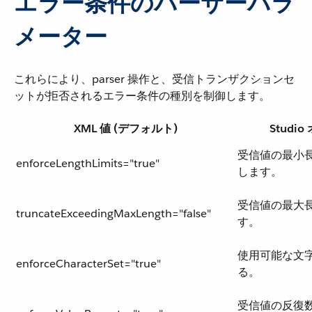
エラー条件のパーサーパラ
メーター
これらにより、parser 操作と、受信トランザクションセ
ットが拒否されるエラー条件の種別を制御します。
XML 値 (デフォルト)
Studi
受信値の最小
enforceLengthLimits="true"
します。
受信値の最大
truncateExceedingMaxLength="false"
す。
使用可能な文
enforceCharacterSet="true"
る。
受信値の反復