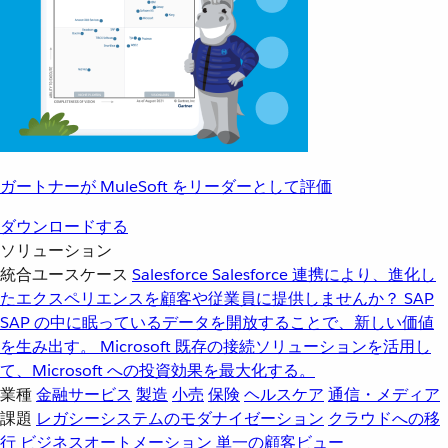
ガートナーが MuleSoft をリーダーとして評価
ダウンロードする
ソリューション
統合ユースケース
Salesforce
Salesforce 連携により、進化し
たエクスペリエンスを顧客や従業員に提供しませんか？
SAP
SAP の中に眠っているデータを開放することで、新しい価値
を生み出す。
Microsoft
既存の接続ソリューションを活用し
て、Microsoft への投資効果を最大化する。
業種
金融サービス
製造
小売
保険
ヘルスケア
通信・メディア
課題
レガシーシステムのモダナイゼーション
クラウドへの移
行
ビジネスオートメーション
単一の顧客ビュー