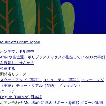
MuleSoft Forum Japan
オンデマンド配信中
Aflacや富士通、ポリプラスチックスが推進しているDXの事例
を視聴しませんか？
視聴する
開発者リソース
スタートアップ（英語）
コミュニティ（英語）
トレーニング
（英語）
チュートリアル（英語）
ドキュメント
パートナー
English
(Full site)
日本語
お問い合わせ
MuleSoft に連絡
サポートを依頼
グローバル拠