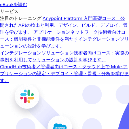
eBookを読む
サービス
注目のトレーニング
Anypoint Platform 入門
基礎コース：公
開されたAPIの検出と利用、デザイン、ビルド、デプロイ、管
理を学びます。
アプリケーションネットワーク
技術者向けコ
ース：機能要件と非機能要件を満たすインテグレーションソリ
ューションの設計を学びます。
インテグレーションソリューション
技術者向けコース：実際の
事例を利用してソリューションの設計を学びます。
CloudHub
技術者／管理者向けコース：クラウド上で Mule ア
プリケーションの設定・デプロイ・管理・監視・分析を学びま
す。