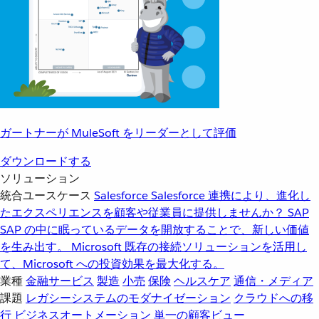
ガートナーが MuleSoft をリーダーとして評価
ダウンロードする
ソリューション
統合ユースケース
Salesforce
Salesforce 連携により、進化し
たエクスペリエンスを顧客や従業員に提供しませんか？
SAP
SAP の中に眠っているデータを開放することで、新しい価値
を生み出す。
Microsoft
既存の接続ソリューションを活用し
て、Microsoft への投資効果を最大化する。
業種
金融サービス
製造
小売
保険
ヘルスケア
通信・メディア
課題
レガシーシステムのモダナイゼーション
クラウドへの移
行
ビジネスオートメーション
単一の顧客ビュー