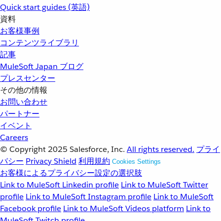
Quick start guides (英語)
資料
お客様事例
コンテンツライブラリ
記事
MuleSoft Japan ブログ
プレスセンター
その他の情報
お問い合わせ
パートナー
イベント
Careers
© Copyright 2025
Salesforce, Inc.
All rights reserved.
プライ
バシー
Privacy Shield
利用規約
Cookies Settings
お客様によるプライバシー設定の選択肢
Link to MuleSoft Linkedin profile
Link to MuleSoft Twitter
profile
Link to MuleSoft Instagram profile
Link to MuleSoft
Facebook profile
Link to MuleSoft Videos platform
Link to
MuleSoft Twitch profile