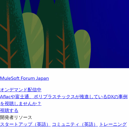
MuleSoft Forum Japan
オンデマンド配信中
Aflacや富士通、ポリプラスチックスが推進しているDXの事例
を視聴しませんか？
視聴する
開発者リソース
スタートアップ（英語）
コミュニティ（英語）
トレーニング