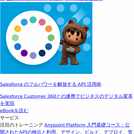
Salesforce のフルパワーを解放する API 活用術
Salesforce Customer 360との連携でビジネスのデジタル変革
を実現
eBookを読む
サービス
注目のトレーニング
Anypoint Platform 入門
基礎コース：公
開されたAPIの検出と利用、デザイン、ビルド、デプロイ、管