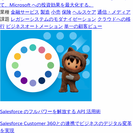
て、Microsoft への投資効果を最大化する。
業種
金融サービス
製造
小売
保険
ヘルスケア
通信・メディア
課題
レガシーシステムのモダナイゼーション
クラウドへの移
行
ビジネスオートメーション
単一の顧客ビュー
Salesforce のフルパワーを解放する API 活用術
Salesforce Customer 360との連携でビジネスのデジタル変革
を実現