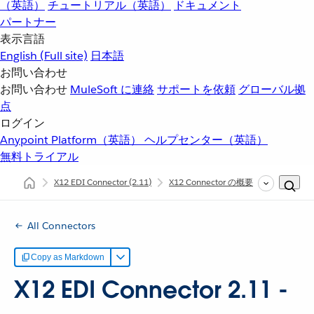
（英語）
チュートリアル（英語）
ドキュメント
パートナー
表示言語
English
(Full site)
日本語
お問い合わせ
お問い合わせ
MuleSoft に連絡
サポートを依頼
グローバル拠
点
ログイン
Anypoint Platform（英語）
ヘルプセンター（英語）
無料トライアル
X12 EDI Connector
(2.11)
X12 Connector の概要
X12 EDI
All Connectors
Copy as Markdown
X12 EDI Connector 2.11 -