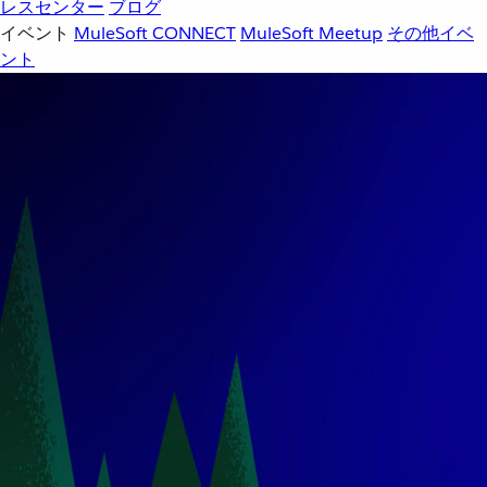
レスセンター
ブログ
イベント
MuleSoft CONNECT
MuleSoft Meetup
その他イベ
ント