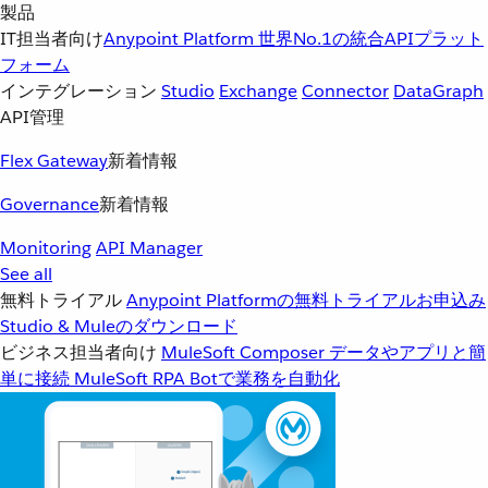
製品
IT担当者向け
Anypoint Platform
世界No.1の統合APIプラット
フォーム
インテグレーション
Studio
Exchange
Connector
DataGraph
API管理
Flex Gateway
新着情報
Governance
新着情報
Monitoring
API Manager
See all
無料トライアル
Anypoint Platformの無料トライアルお申込み
Studio & Muleのダウンロード
ビジネス担当者向け
MuleSoft Composer
データやアプリと簡
単に接続
MuleSoft RPA
Botで業務を自動化