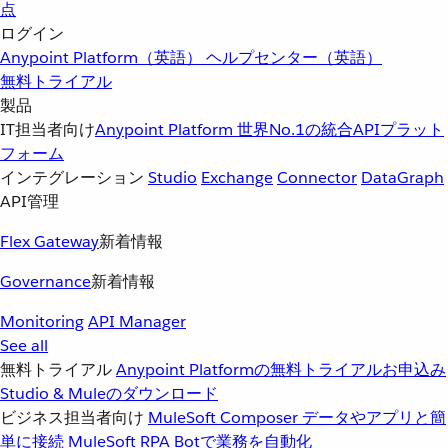
点
ログイン
Anypoint Platform（英語）
ヘルプセンター（英語）
無料トライアル
製品
IT担当者向け
Anypoint Platform
世界No.1の統合APIプラット
フォーム
インテグレーション
Studio
Exchange
Connector
DataGraph
API管理
Flex Gateway
新着情報
Governance
新着情報
Monitoring
API Manager
See all
無料トライアル
Anypoint Platformの無料トライアルお申込み
Studio & Muleのダウンロード
ビジネス担当者向け
MuleSoft Composer
データやアプリと簡
単に接続
MuleSoft RPA
Botで業務を自動化