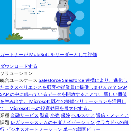
ガートナーが MuleSoft をリーダーとして評価
ダウンロードする
ソリューション
統合ユースケース
Salesforce
Salesforce 連携により、進化し
たエクスペリエンスを顧客や従業員に提供しませんか？
SAP
SAP の中に眠っているデータを開放することで、新しい価値
を生み出す。
Microsoft
既存の接続ソリューションを活用し
て、Microsoft への投資効果を最大化する。
業種
金融サービス
製造
小売
保険
ヘルスケア
通信・メディア
課題
レガシーシステムのモダナイゼーション
クラウドへの移
行
ビジネスオートメーション
単一の顧客ビュー