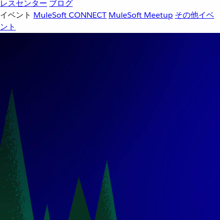
レスセンター
ブログ
イベント
MuleSoft CONNECT
MuleSoft Meetup
その他イベ
ント