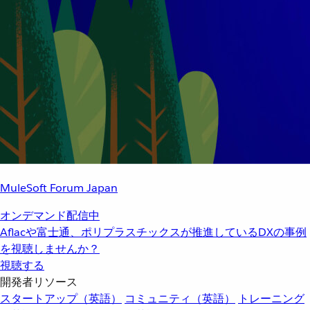
MuleSoft Forum Japan
オンデマンド配信中
Aflacや富士通、ポリプラスチックスが推進しているDXの事例
を視聴しませんか？
視聴する
開発者リソース
スタートアップ（英語）
コミュニティ（英語）
トレーニング