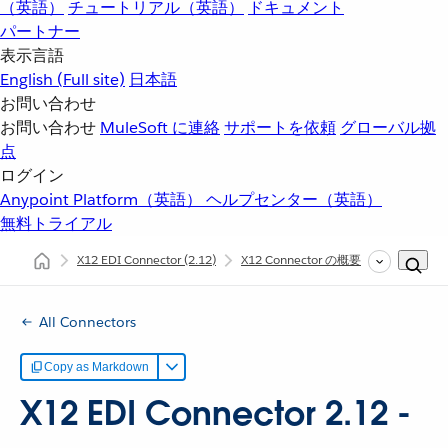
（英語）
チュートリアル（英語）
ドキュメント
パートナー
表示言語
English
(Full site)
日本語
お問い合わせ
お問い合わせ
MuleSoft に連絡
サポートを依頼
グローバル拠
点
ログイン
Anypoint Platform（英語）
ヘルプセンター（英語）
無料トライアル
X12 EDI Connector
(2.12)
X12 Connector の概要
X12 の X
All Connectors
Copy as Markdown
X12 EDI Connector 2.12 -