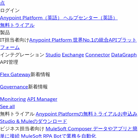
点
ログイン
Anypoint Platform（英語）
ヘルプセンター（英語）
無料トライアル
製品
IT担当者向け
Anypoint Platform
世界No.1の統合APIプラット
フォーム
インテグレーション
Studio
Exchange
Connector
DataGraph
API管理
Flex Gateway
新着情報
Governance
新着情報
Monitoring
API Manager
See all
無料トライアル
Anypoint Platformの無料トライアルお申込み
Studio & Muleのダウンロード
ビジネス担当者向け
MuleSoft Composer
データやアプリと簡
単に接続
MuleSoft RPA
Botで業務を自動化