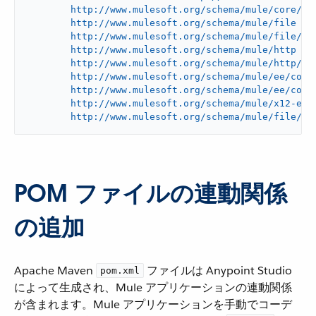
	http://www.mulesoft.org/schema/mule/core/current/mule.xsd

	http://www.mulesoft.org/schema/mule/file

	http://www.mulesoft.org/schema/mule/file/current/mule-file.xsd

	http://www.mulesoft.org/schema/mule/http

	http://www.mulesoft.org/schema/mule/http/current/mule-http.xsd

	http://www.mulesoft.org/schema/mule/ee/core

	http://www.mulesoft.org/schema/mule/ee/core/current/mule-ee.xsd

	http://www.mulesoft.org/schema/mule/x12-edi

	http://www.mulesoft.org/schema/mule/file/cu
POM ファイルの連動関係
の追加
Apache Maven ​
​ ファイルは Anypoint Studio
pom.xml
によって生成され、Mule アプリケーションの連動関係
が含まれます。Mule アプリケーションを手動でコーデ