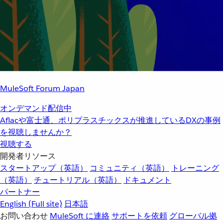
MuleSoft Forum Japan
オンデマンド配信中
Aflacや富士通、ポリプラスチックスが推進しているDXの事例
を視聴しませんか？
視聴する
開発者リソース
スタートアップ（英語）
コミュニティ（英語）
トレーニング
（英語）
チュートリアル（英語）
ドキュメント
パートナー
English
(Full site)
日本語
お問い合わせ
MuleSoft に連絡
サポートを依頼
グローバル拠