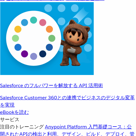
Salesforce のフルパワーを解放する API 活用術
Salesforce Customer 360との連携でビジネスのデジタル変革
を実現
eBookを読む
サービス
注目のトレーニング
Anypoint Platform 入門
基礎コース：公
開されたAPIの検出と利用、デザイン、ビルド、デプロイ、管