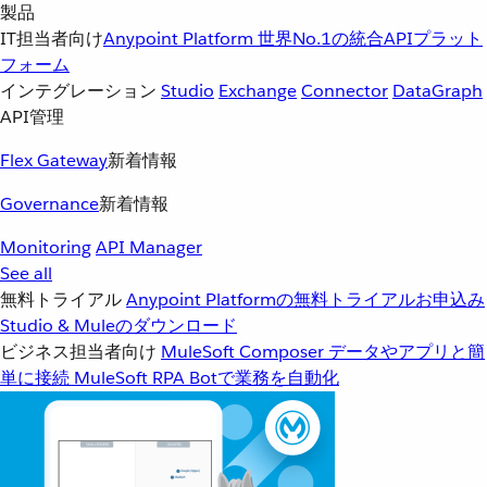
製品
IT担当者向け
Anypoint Platform
世界No.1の統合APIプラット
フォーム
インテグレーション
Studio
Exchange
Connector
DataGraph
API管理
Flex Gateway
新着情報
Governance
新着情報
Monitoring
API Manager
See all
無料トライアル
Anypoint Platformの無料トライアルお申込み
Studio & Muleのダウンロード
ビジネス担当者向け
MuleSoft Composer
データやアプリと簡
単に接続
MuleSoft RPA
Botで業務を自動化