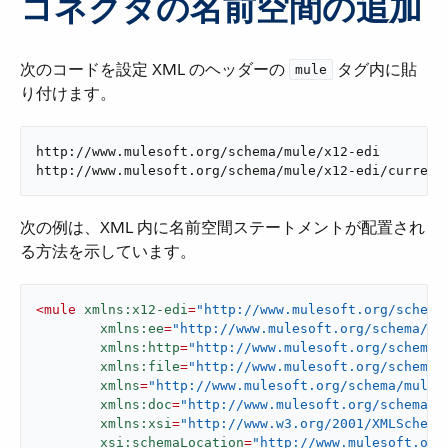
コネクタの名前空間の追加
次のコードを設定 XML のヘッダーの ​
​ タグ内に貼
mule
り付けます。
http://www.mulesoft.org/schema/mule/x12-edi

http://www.mulesoft.org/schema/mule/x12-edi/current
次の例は、XML 内に名前空間ステートメントが配置され
る方法を示しています。
<
mule
xmlns:x12-edi
=
"http://www.mulesoft.org/schema
xmlns:ee
=
"http://www.mulesoft.org/schema/mu
xmlns:http
=
"http://www.mulesoft.org/schema/
xmlns:file
=
"http://www.mulesoft.org/schema/
xmlns
=
"http://www.mulesoft.org/schema/mule/
xmlns:doc
=
"http://www.mulesoft.org/schema/m
xmlns:xsi
=
"http://www.w3.org/2001/XMLSchema
xsi:schemaLocation
=
"http://www.mulesoft.org/