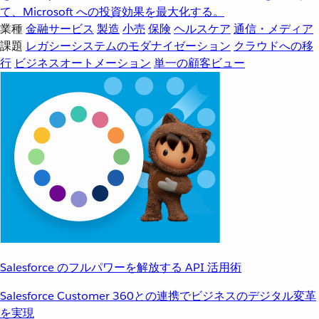
て、Microsoft への投資効果を最大化する。
業種
金融サービス
製造
小売
保険
ヘルスケア
通信・メディア
課題
レガシーシステムのモダナイゼーション
クラウドへの移
行
ビジネスオートメーション
単一の顧客ビュー
Salesforce のフルパワーを解放する API 活用術
Salesforce Customer 360との連携でビジネスのデジタル変革
を実現