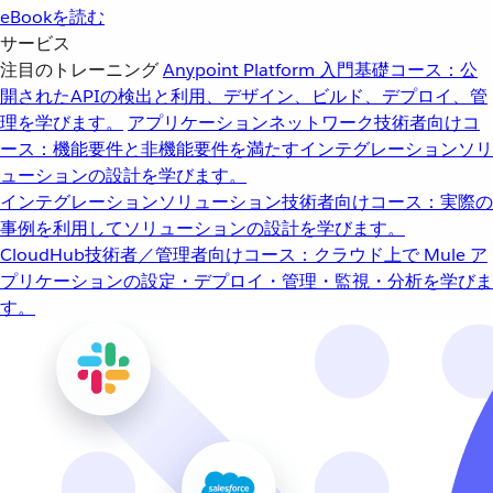
eBookを読む
サービス
注目のトレーニング
Anypoint Platform 入門
基礎コース：公
開されたAPIの検出と利用、デザイン、ビルド、デプロイ、管
理を学びます。
アプリケーションネットワーク
技術者向けコ
ース：機能要件と非機能要件を満たすインテグレーションソリ
ューションの設計を学びます。
インテグレーションソリューション
技術者向けコース：実際の
事例を利用してソリューションの設計を学びます。
CloudHub
技術者／管理者向けコース：クラウド上で Mule ア
プリケーションの設定・デプロイ・管理・監視・分析を学びま
す。