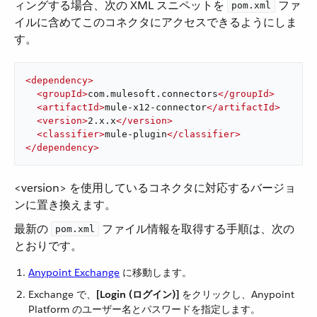
ィングする場合、次の XML スニペットを ​
​ ファ
pom.xml
イルに含めてこのコネクタにアクセスできるようにしま
す。
<
dependency
>
<
groupId
>
com.mulesoft.connectors
</
groupId
>
<
artifactId
>
mule-x12-connector
</
artifactId
>
<
version
>
2.x.x
</
version
>
<
classifier
>
mule-plugin
</
classifier
>
</
dependency
>
<version> を使用しているコネクタに対応するバージョ
ンに置き換えます。
最新の ​
​ ファイル情報を取得する手順は、次の
pom.xml
とおりです。
Anypoint Exchange
​ に移動します。
Exchange で、​
[Login (ログイン)]
​ をクリックし、Anypoint
Platform のユーザー名とパスワードを指定します。