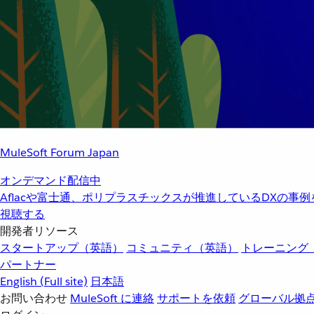
MuleSoft Forum Japan
オンデマンド配信中
Aflacや富士通、ポリプラスチックスが推進しているDXの事
視聴する
開発者リソース
スタートアップ（英語）
コミュニティ（英語）
トレーニング
パートナー
English
(Full site)
日本語
お問い合わせ
MuleSoft に連絡
サポートを依頼
グローバル拠