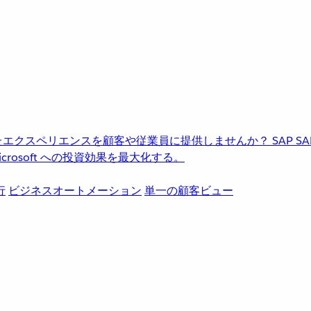
進化したエクスペリエンスを顧客や従業員に提供しませんか？
SAP
S
rosoft への投資効果を最大化する。
行
ビジネスオートメーション
単一の顧客ビュー