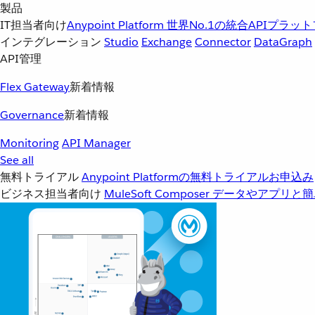
製品
IT担当者向け
Anypoint Platform
世界No.1の統合APIプラッ
インテグレーション
Studio
Exchange
Connector
DataGraph
API管理
Flex Gateway
新着情報
Governance
新着情報
Monitoring
API Manager
See all
無料トライアル
Anypoint Platformの無料トライアルお申込み
ビジネス担当者向け
MuleSoft Composer
データやアプリと簡