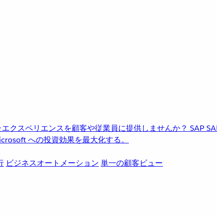
進化したエクスペリエンスを顧客や従業員に提供しませんか？
SAP
S
rosoft への投資効果を最大化する。
行
ビジネスオートメーション
単一の顧客ビュー