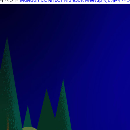
イベント
MuleSoft CONNECT
MuleSoft Meetup
その他イベ