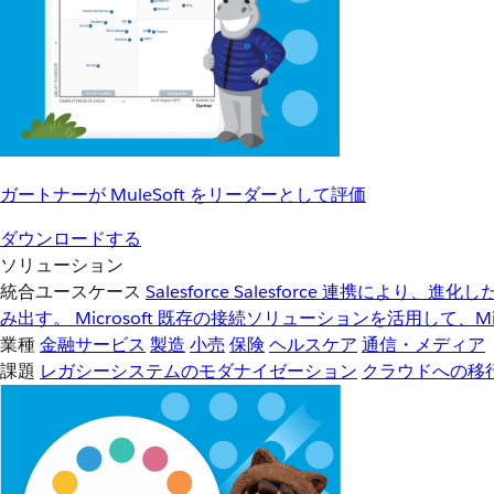
ガートナーが MuleSoft をリーダーとして評価
ダウンロードする
ソリューション
統合ユースケース
Salesforce
Salesforce 連携により、
み出す。
Microsoft
既存の接続ソリューションを活用して、Mic
業種
金融サービス
製造
小売
保険
ヘルスケア
通信・メディア
課題
レガシーシステムのモダナイゼーション
クラウドへの移