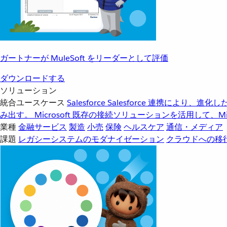
ガートナーが MuleSoft をリーダーとして評価
ダウンロードする
ソリューション
統合ユースケース
Salesforce
Salesforce 連携により、
み出す。
Microsoft
既存の接続ソリューションを活用して、Mic
業種
金融サービス
製造
小売
保険
ヘルスケア
通信・メディア
課題
レガシーシステムのモダナイゼーション
クラウドへの移