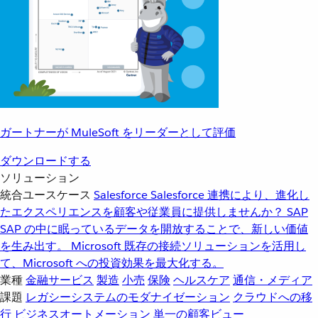
ガートナーが MuleSoft をリーダーとして評価
ダウンロードする
ソリューション
統合ユースケース
Salesforce
Salesforce 連携により、進化し
たエクスペリエンスを顧客や従業員に提供しませんか？
SAP
SAP の中に眠っているデータを開放することで、新しい価値
を生み出す。
Microsoft
既存の接続ソリューションを活用し
て、Microsoft への投資効果を最大化する。
業種
金融サービス
製造
小売
保険
ヘルスケア
通信・メディア
課題
レガシーシステムのモダナイゼーション
クラウドへの移
行
ビジネスオートメーション
単一の顧客ビュー