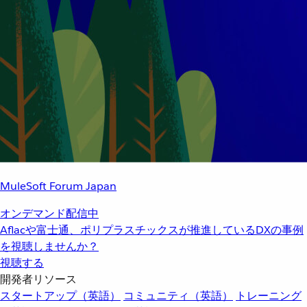
MuleSoft Forum Japan
オンデマンド配信中
Aflacや富士通、ポリプラスチックスが推進しているDXの事例
を視聴しませんか？
視聴する
開発者リソース
スタートアップ（英語）
コミュニティ（英語）
トレーニング