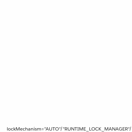
lockMechanism="AUTO"/"​RUNTIME_LOCK_MANAGER​"/"