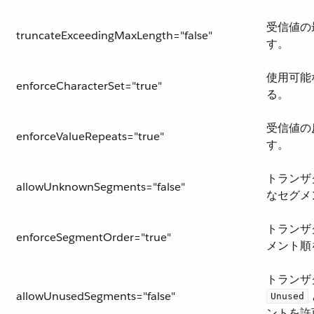
受信値の
truncateExceedingMaxLength="false"
す。
使用可能
enforceCharacterSet="true"
る。
受信値の
enforceValueRepeats="true"
す。
トランザ
allowUnknownSegments="false"
なセグメ
トランザ
enforceSegmentOrder="true"
メント順
トランザ
allowUnusedSegments="false"
Unused
ントを許