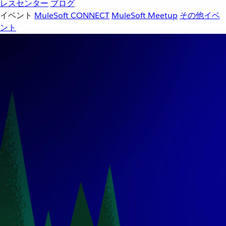
レスセンター
ブログ
イベント
MuleSoft CONNECT
MuleSoft Meetup
その他イベ
ント