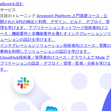
eBookを読む
サービス
注目のトレーニング
Anypoint Platform 入門
基礎コース：公
開されたAPIの検出と利用、デザイン、ビルド、デプロイ、管
理を学びます。
アプリケーションネットワーク
技術者向けコ
ース：機能要件と非機能要件を満たすインテグレーションソリ
ューションの設計を学びます。
インテグレーションソリューション
技術者向けコース：実際の
事例を利用してソリューションの設計を学びます。
CloudHub
技術者／管理者向けコース：クラウド上で Mule ア
プリケーションの設定・デプロイ・管理・監視・分析を学びま
す。