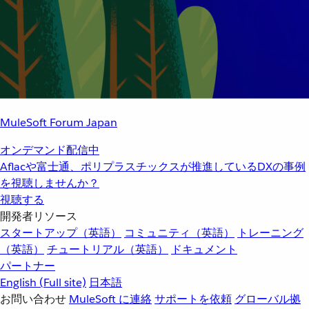
MuleSoft Forum Japan
オンデマンド配信中
Aflacや富士通、ポリプラスチックスが推進しているDXの事例
を視聴しませんか？
視聴する
開発者リソース
スタートアップ（英語）
コミュニティ（英語）
トレーニング
（英語）
チュートリアル（英語）
ドキュメント
パートナー
English
(Full site)
日本語
お問い合わせ
MuleSoft に連絡
サポートを依頼
グローバル拠