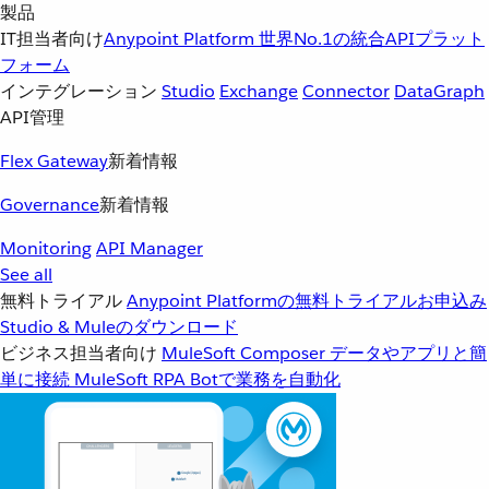
製品
IT担当者向け
Anypoint Platform
世界No.1の統合APIプラット
フォーム
インテグレーション
Studio
Exchange
Connector
DataGraph
API管理
Flex Gateway
新着情報
Governance
新着情報
Monitoring
API Manager
See all
無料トライアル
Anypoint Platformの無料トライアルお申込み
Studio & Muleのダウンロード
ビジネス担当者向け
MuleSoft Composer
データやアプリと簡
単に接続
MuleSoft RPA
Botで業務を自動化