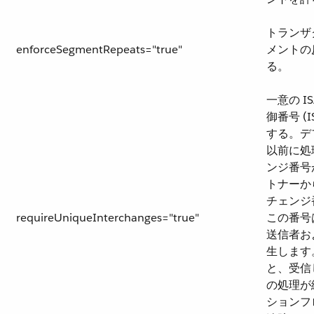
トランザ
enforceSegmentRepeats="true"
メントの
る。
一意の I
御番号 (I
する。デ
以前に処
ンジ番号
トナーか
チェンジ
requireUniqueInterchanges="true"
この番号
送信者お
生します。
と、受信
の処理が
ションフ