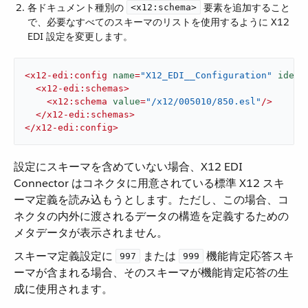
各ドキュメント種別の ​
​ 要素を追加すること
<x12:schema>
で、必要なすべてのスキーマのリストを使用するように X12
EDI 設定を変更します。
<
x12-edi:config
name
=
"X12_EDI__Configuration"
ident
<
x12-edi:schemas
>
<
x12:schema
value
=
"/x12/005010/850.esl"
/>
</
x12-edi:schemas
>
</
x12-edi:config
>
設定にスキーマを含めていない場合、X12 EDI
Connector はコネクタに用意されている標準 X12 スキ
ーマ定義を読み込もうとします。ただし、この場合、コ
ネクタの内外に渡されるデータの構造を定義するための
メタデータが表示されません。
スキーマ定義設定に ​
​ または ​
​ 機能肯定応答スキ
997
999
ーマが含まれる場合、そのスキーマが機能肯定応答の生
成に使用されます。