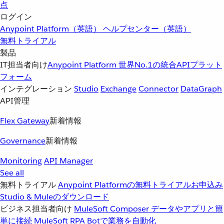
点
ログイン
Anypoint Platform（英語）
ヘルプセンター（英語）
無料トライアル
製品
IT担当者向け
Anypoint Platform
世界No.1の統合APIプラット
フォーム
インテグレーション
Studio
Exchange
Connector
DataGraph
API管理
Flex Gateway
新着情報
Governance
新着情報
Monitoring
API Manager
See all
無料トライアル
Anypoint Platformの無料トライアルお申込み
Studio & Muleのダウンロード
ビジネス担当者向け
MuleSoft Composer
データやアプリと簡
単に接続
MuleSoft RPA
Botで業務を自動化