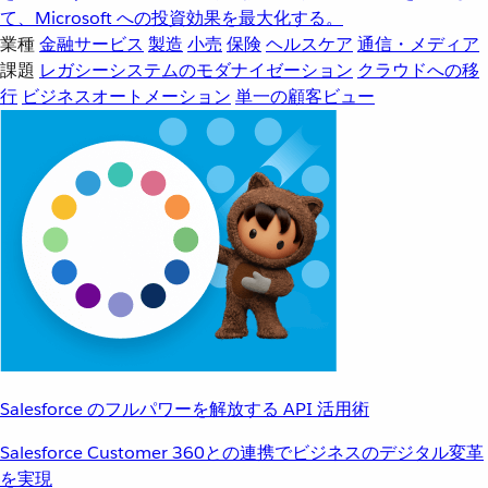
て、Microsoft への投資効果を最大化する。
業種
金融サービス
製造
小売
保険
ヘルスケア
通信・メディア
課題
レガシーシステムのモダナイゼーション
クラウドへの移
行
ビジネスオートメーション
単一の顧客ビュー
Salesforce のフルパワーを解放する API 活用術
Salesforce Customer 360との連携でビジネスのデジタル変革
を実現