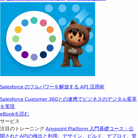
Salesforce のフルパワーを解放する API 活用術
Salesforce Customer 360との連携でビジネスのデジタル変革
を実現
eBookを読む
サービス
注目のトレーニング
Anypoint Platform 入門
基礎コース：公
開されたAPIの検出と利用、デザイン、ビルド、デプロイ、管