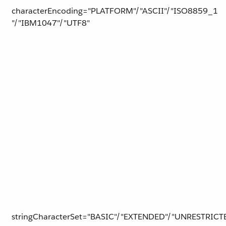
characterEncoding="PLATFORM"/"ASCII"/"​ISO8859_1​
"/"IBM1047"/"UTF8"
stringCharacterSet="BASIC"/"EXTENDED"/"UNRESTRICT