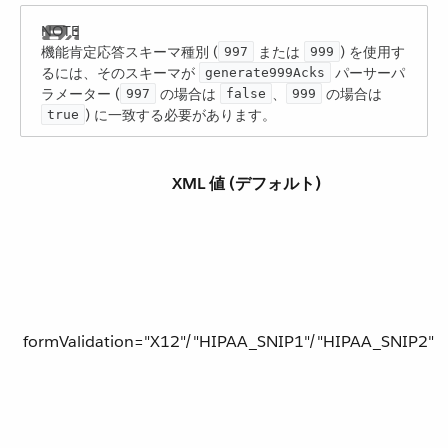
機能肯定応答スキーマ種別 (​
​ または ​
​) を使用す
997
999
るには、そのスキーマが ​
​ パーサーパ
generate999Acks
ラメーター (​
​ の場合は ​
​、​
​ の場合は ​
997
false
999
​) に一致する必要があります。
true
XML 値 (デフォルト)
formValidation="X12"/"​HIPAA_SNIP1​"/"​HIPAA_SNIP2​"