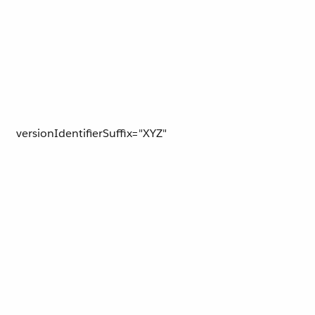
versionIdentifierSuffix="XYZ"